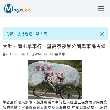
分類：旅行遊記 - 第 2 頁
大肚‧南屯單車行─望高寮夜景公園與東海古堡
2016 年 3 月 31 日
holaguest
單車
筆者最近閒來無事，想說騎乘單車前往大肚山上探索兩處頗負盛
名的地點：望高寮夜景公園以及東海古堡(亦稱日軍碉堡)，當然