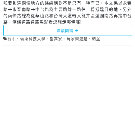
啦要到這兩個地方的路線絕對不是只有一種而已，本文係以永春
路→永春南路→中台路為主要路線一路往上騎抵達目的地，另外
的兩條路線為從華山路和台灣大道轉入龍井區遊園南路再接中台
路，條條道路通羅馬就看您想走哪條囉!
繼續閱讀
台中
、
嶺東科技大學
、
望高寮
、
玩家樂遊趣
、
碉堡