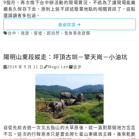
9個月，再次南下台中辦活動的現場實況，不過為了讓現場能繼
續長久保存下去，原則上就不詳述廢棄地點的相關資訊了，這點
還請讀者多包涵。
繼續閱讀
台中
、
夜遊
、
廢墟
、
超自然
、
鬼故事夜遊團
陽明山東段縱走：坪頂古圳－擎天崗－小油坑
2014 年 9 月 11 日
Magic Len
徒步
自從先前去過一次北五指山的大草原後，就一直對那個地方念念
不忘。這次的行程原本只是要去爬七星山東峰與主峰，後來乾脆