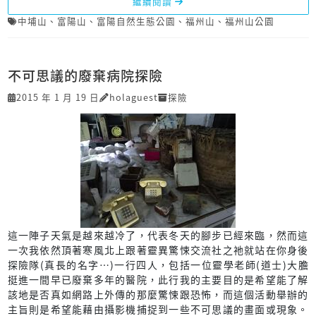
繼續閱讀
中埔山
、
富陽山
、
富陽自然生態公園
、
福州山
、
福州山公園
不可思議的廢棄病院探險
2015 年 1 月 19 日
holaguest
探險
這一陣子天氣是越來越冷了，代表冬天的腳步已經來臨，然而這
一次我依然頂著寒風北上跟著靈異驚悚交流社之祂就站在你身後
探險隊(真長的名字…)一行四人，包括一位靈學老師(道士)大膽
挺進一間早已廢棄多年的醫院，此行我的主要目的是希望能了解
該地是否真如網路上外傳的那麼驚悚跟恐怖，而這個活動舉辦的
主旨則是希望能藉由攝影機捕捉到一些不可思議的畫面或現象。