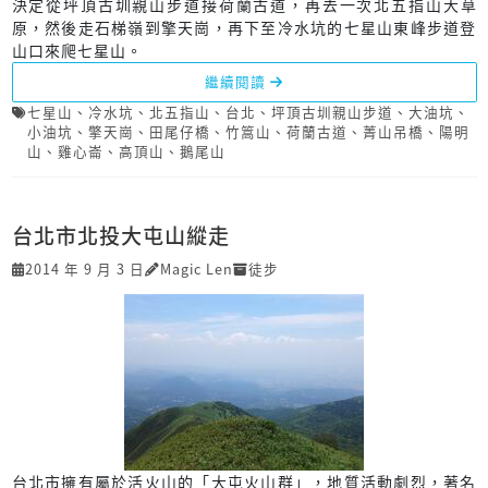
決定從坪頂古圳親山步道接荷蘭古道，再去一次北五指山大草
原，然後走石梯嶺到擎天崗，再下至冷水坑的七星山東峰步道登
山口來爬七星山。
繼續閱讀
七星山
、
冷水坑
、
北五指山
、
台北
、
坪頂古圳親山步道
、
大油坑
、
小油坑
、
擎天崗
、
田尾仔橋
、
竹篙山
、
荷蘭古道
、
菁山吊橋
、
陽明
山
、
雞心崙
、
高頂山
、
鵝尾山
台北市北投大屯山縱走
2014 年 9 月 3 日
Magic Len
徒步
台北市擁有屬於活火山的「大屯火山群」，地質活動劇烈，著名