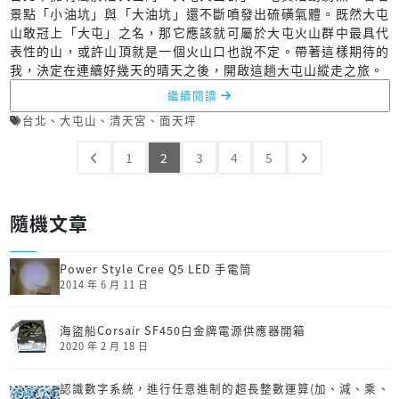
景點「小油坑」與「大油坑」還不斷噴發出硫磺氣體。既然大屯
山敢冠上「大屯」之名，那它應該就可屬於大屯火山群中最具代
表性的山，或許山頂就是一個火山口也說不定。帶著這樣期待的
我，決定在連續好幾天的晴天之後，開啟這趟大屯山縱走之旅。
繼續閱讀
台北
、
大屯山
、
清天宮
、
面天坪
1
2
3
4
5
隨機文章
Power Style Cree Q5 LED 手電筒
2014 年 6 月 11 日
海盜船Corsair SF450白金牌電源供應器開箱
2020 年 2 月 18 日
認識數字系統，進行任意進制的超長整數運算(加、減、乘、