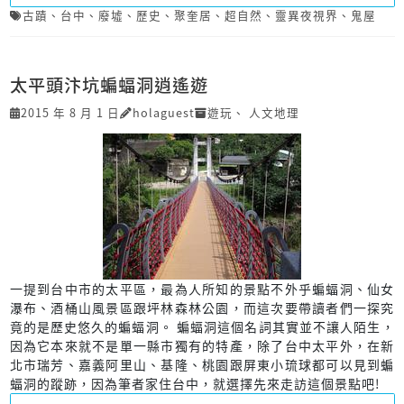
古蹟
、
台中
、
廢墟
、
歷史
、
聚奎居
、
超自然
、
靈異夜視界
、
鬼屋
太平頭汴坑蝙蝠洞逍遙遊
2015 年 8 月 1 日
holaguest
遊玩
、
人文地理
一提到台中市的太平區，最為人所知的景點不外乎蝙蝠洞、仙女
瀑布、酒桶山風景區跟坪林森林公園，而這次要帶讀者們一探究
竟的是歷史悠久的蝙蝠洞。 蝙蝠洞這個名詞其實並不讓人陌生，
因為它本來就不是單一縣市獨有的特產，除了台中太平外，在新
北市瑞芳、嘉義阿里山、基隆、桃園跟屏東小琉球都可以見到蝙
蝠洞的蹤跡，因為筆者家住台中，就選擇先來走訪這個景點吧!