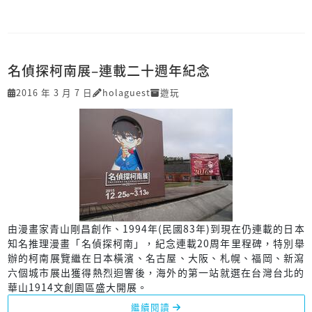
名偵探柯南展–連載二十週年紀念
2016 年 3 月 7 日
holaguest
遊玩
由漫畫家青山剛昌創作、1994年(民國83年)到現在仍連載的日本
知名推理漫畫「名偵探柯南」，紀念連載20周年里程碑，特別舉
辦的柯南展覽繼在日本橫濱、名古屋、大阪、札幌、福岡、新瀉
六個城市展出獲得熱烈迴響後，海外的第一站就選在台灣台北的
華山1914文創園區盛大開展。
繼續閱讀