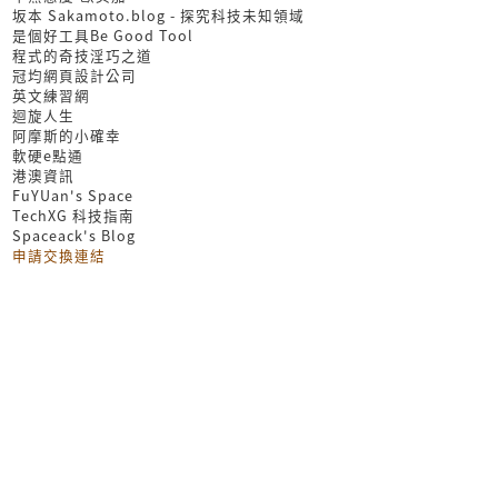
坂本 Sakamoto.blog - 探究科技未知領域
是個好工具Be Good Tool
程式的奇技淫巧之道
冠均網頁設計公司
英文練習網
迴旋人生
阿摩斯的小確幸
軟硬e點通
港澳資訊
FuYUan's Space
TechXG 科技指南
Spaceack's Blog
申請交換連結