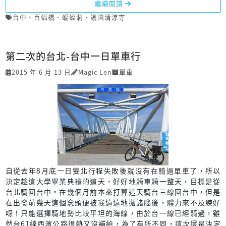
繼續閱讀
台中
、
百蝠橋
、
蝙蝠洞
、
護國清涼寺
第二次的台北-台中一日單車行
2015 年 6 月 13 日
Magic Len
單車
自從去年8月底一日雙北行程失敗後就沒有在騎過單車了，所以
決定趁這大學畢業典禮的這天，好好地騎車騎一整天，目標是從
台北騎回台中。在幾個月前本來打算這天騎台三線回台中，但是
在出發前幾天這個念頭便被我遠遠地拋諸腦後，體力來不及練好
呀！只能選擇騎地勢比較平坦的海線，由於台一線已經騎過，雖
然台61線西濱公路很熱又沒補給，為了有所不同，這次還是決定