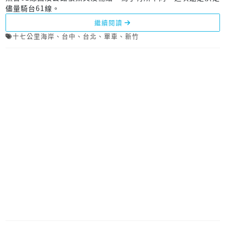
儘量騎台61線。
繼續閱讀
十七公里海岸
、
台中
、
台北
、
單車
、
新竹