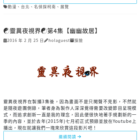
動漫
、
台北
、
名偵探柯南
、
展覽
☯靈異夜視界☯第4集【幽幽故居】
2016 年 2 月 25 日
holaguest
探險
靈異夜視界在製播3集後，因為畫面不是只聞聲不見影，不然就
是隨夜遊團側錄，筆者身為製作人深深覺得需要改變節目呈現模
式，而追求創新一直是我的理念，因此便很快地著手規劃新的一
季的內容，並於去年(2015年)七月初正式預錄並放在Youtube上
播出，現在就讓我們一塊來欣賞這段影片吧！
繼續閱讀