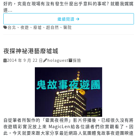
好的，究竟在現場有沒有發生什麼出乎意料的事呢? 就聽我娓娓
道...
繼續閱讀
台北
、
夜遊
、
廢墟
、
超自然
、
醫院
夜探神祕港藝廢墟城
2014 年 9 月 22 日
holaguest
探險
自從筆者所製作的「靈異夜視界」影片停播後，已經很久沒有將
夜遊精彩實況放上來 MagicLen給各位讀者們欣賞觀看了。因
此，今天就要來跟大家分享最近網路人氣團體鬼故事夜遊團睽違