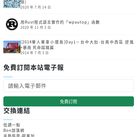
除)
2020 年 7 月 14 日
用Rust程式語言實作的「wpautop」函數
2020 年 11 月 3 日
[2014單人單車小環島]Day1－台中大肚-台南中西區 逆風
+暴雨 死命踩踏篇
2014 年 7 月 3 日
免費訂閱本站電子報
免費訂閱
交換連結
低調一點
Bon部落網
半熟態度-歐美加