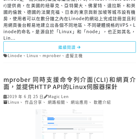
r)提供商，在美國的紐華克、亞特蘭大、佛蒙特、達拉斯，和英
國的倫敦、德國的法蘭克福、日本的東京與新加坡等城市設有機
房，使用者可以在數分鐘之內在Linode的網站上完成註冊並且利
用網頁後台輕易地建立出各個不同地區、不同硬體規格的VPS。L
inode的命名，是源自於「Linux」和「node」，也正如其名，
Lin...
繼續閱讀
Linode
、
Linux
、
mprober
、
虛擬主機
mprober 同時支援命令列介面(CLI)和網頁介
面，並提供HTTP API的Linux伺服器探針
2019 年 6 月 25 日
Magic Len
Linux
、
作品分享
、
網路相關
、
網站應用
、
軟體介紹