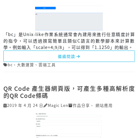
「bc」是Unix-like作業系統通常會內建用來進行任意精度計算
的指令，可以透過撰寫簡單且類似C語言的數學腳本來計算數
學。例如輸入「scale=4;9/8」，可以得到「1.1250」的輸出。
繼續閱讀
bc
、
大數運算
、
雲端工具
QR Code 產生器網頁版，可產生多種高解析度
的QR Code條碼
2019 年 4 月 24 日
Magic Len
作品分享
、
網站應用