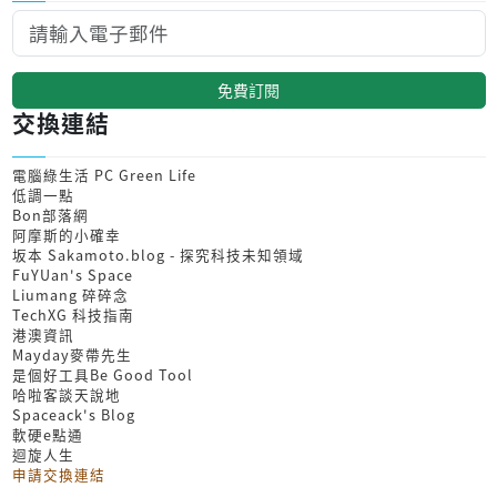
免費訂閱
交換連結
電腦綠生活 PC Green Life
低調一點
Bon部落網
阿摩斯的小確幸
坂本 Sakamoto.blog - 探究科技未知領域
FuYUan's Space
Liumang 碎碎念
TechXG 科技指南
港澳資訊
Mayday麥帶先生
是個好工具Be Good Tool
哈啦客談天說地
Spaceack's Blog
軟硬e點通
迴旋人生
申請交換連結