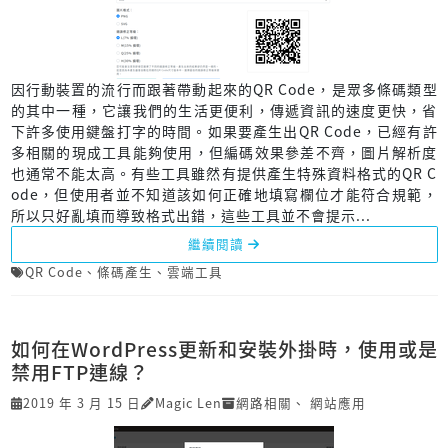
因行動裝置的流行而跟著帶動起來的QR Code，是眾多條碼類型
的其中一種，它讓我們的生活更便利，傳遞資訊的速度更快，省
下許多使用鍵盤打字的時間。如果要產生出QR Code，已經有許
多相關的現成工具能夠使用，但編碼效果參差不齊，圖片解析度
也通常不能太高。有些工具雖然有提供產生特殊資料格式的QR C
ode，但使用者並不知道該如何正確地填寫欄位才能符合規範，
所以只好亂填而導致格式出錯，這些工具並不會提示...
繼續閱讀
QR Code
、
條碼產生
、
雲端工具
如何在WordPress更新和安裝外掛時，使用或是
禁用FTP連線？
2019 年 3 月 15 日
Magic Len
網路相關
、
網站應用