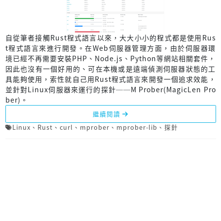
自從筆者接觸Rust程式語言以來，大大小小的程式都是使用Rus
t程式語言來進行開發。在Web伺服器管理方面，由於伺服器環
境已經不再需要安裝PHP、Node.js、Python等網站相關套件，
因此也沒有一個好用的、可在本機或是遠端偵測伺服器狀態的工
具能夠使用，索性就自己用Rust程式語言來開發一個追求效能，
並針對Linux伺服器來運行的探針──M Prober(MagicLen Pro
ber)。
繼續閱讀
Linux
、
Rust
、
curl
、
mprober
、
mprober-lib
、
探針