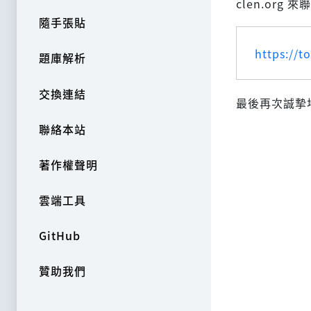
clen.org 
隨手張貼
https://t
題庫解析
交換連結
最後再次誠摯
聯絡本站
著作權聲明
雲端工具
GitHub
贊助我們