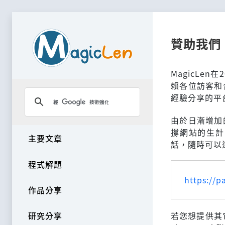
贊助我們
MagicLe
賴各位訪客和
經驗分享的平
由於日漸增加
撐網站的生計
主要文章
話，隨時可以透
程式解題
https://p
作品分享
研究分享
若您想提供其