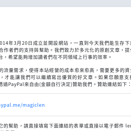
n在2014年3月20日成立並開設網站，一直到今天我們能生存
合作者們的支持與幫助。我們致力於多元化的原創文章，提
台，希望能夠增加讀者們在不同領域上行事的效率。
的流量需求，使得本站經營的成本愈來愈高，需要更多的資
，才能讓我們可以繼續寫出優質的好文章。如果您願意支
過PayPal來自由(金額自行決定)贊助我們。贊助連結如下
aypal.me/magiclen
它的幫助，請直接填寫下面連結的表單或直接以電子郵件 len