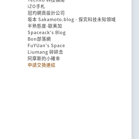
iZO手札
冠均網頁設計公司
坂本 Sakamoto.blog - 探究科技未知領域
半熟態度-歐美加
Spaceack's Blog
Bon部落網
FuYUan's Space
Liumang 碎碎念
阿摩斯的小確幸
申請交換連結