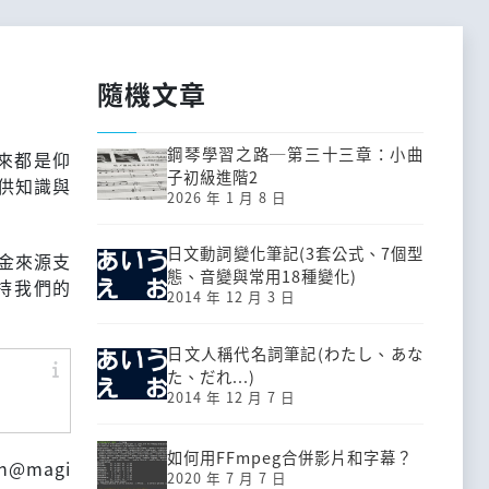
隨機文章
鋼琴學習之路─第三十三章：小曲
下來都是仰
子初級進階2
供知識與
2026 年 1 月 8 日
日文動詞變化筆記(3套公式、7個型
金來源支
態、音變與常用18種變化)
持我們的
2014 年 12 月 3 日
：
日文人稱代名詞筆記(わたし、あな
た、だれ...)
2014 年 12 月 7 日
如何用FFmpeg合併影片和字幕？
@magi
2020 年 7 月 7 日