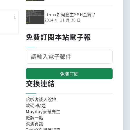
Linux如何產生SSH金鑰？
2014 年 11 月 30 日
免費訂閱本站電子報
免費訂閱
交換連結
哈啦客談天說地
軟硬e點通
Mayday麥帶先生
低調一點
港澳資訊
TechXG 科技指南