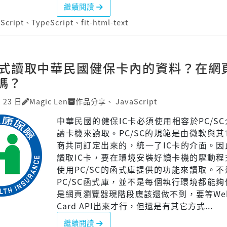
繼續閱讀
Script
、
TypeScript
、
fit-html-text
式讀取中華民國健保卡內的資料？在網
嗎？
月 23 日
Magic Len
作品分享
、
JavaScript
中華民國的健保IC卡必須使用相容於PC/SC
讀卡機來讀取。PC/SC的規範是由微軟與其
商共同訂定出來的，統一了IC卡的介面。因
讀取IC卡，要在環境安裝好讀卡機的驅動程
使用PC/SC的函式庫提供的功能來讀取。
PC/SC函式庫，並不是每個執行環境都能
是網頁瀏覽器現階段應該還做不到，要等Web 
Card API出來才行，但還是有其它方式...
繼續閱讀