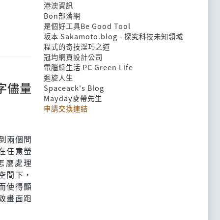
港澳資訊
Bon部落網
是個好工具Be Good Tool
坂本 Sakamoto.blog - 探究科技未知領域
程式的奇技淫巧之道
冠均網頁設計公司
電腦綠生活 PC Green Life
迴旋人生
字儘量
Spaceack's Blog
Mayday麥帶先生
申請交換連結
遇到兩個問
在任意螢
怎麼處理
空間下，
而使得顯
致畫面跑