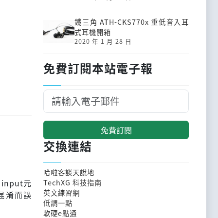
鐵三角 ATH-CKS770x 重低音入耳
式耳機開箱
2020 年 1 月 28 日
免費訂閱本站電子報
免費訂閱
交換連結
哈啦客談天說地
nput元
TechXG 科技指南
英文練習網
混淆而誤
低調一點
軟硬e點通