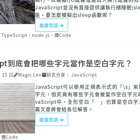
JavaScript並沒有直接提供讓執行緒睡眠(sl
能，要怎麼模擬出sleep函數呢？
繼續閱讀
、
TypeScript
、
node.js
、
爛Code
cript到底會把哪些字元當作是空白字元？
月 15 日
Magic Len
研究分享
、
JavaScript
JavaScript可以使用正規表示式的「\s」
字元，但究竟有哪些字元會被當作空白字元呢
vaScript中，全形空白「 」也算是空白
篇文章將會給各位解答。
繼續閱讀
、
爛Code