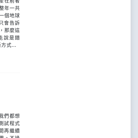
是差在前者
年整年一共
為一個地球
只會告訴
，那麼這
能說是錯
式...
我們都想
測試程式
間再繼續
效果。不過