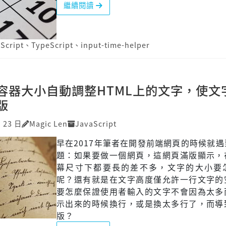
繼續閱讀
Script
、
TypeScript
、
input-time-helper
容器大小自動調整HTML上的文字，使文
版
月 23 日
Magic Len
JavaScript
早在2017年筆者在開發前端網頁的時候就
題：如果要做一個網頁，這網頁滿版顯示，
幕尺寸下都要長的差不多，文字的大小要
呢？還有就是在文字高度僅允許一行文字的
要怎麼保證使用者輸入的文字不會因為太多
示出來的時候換行，或是換太多行了，而導
版？