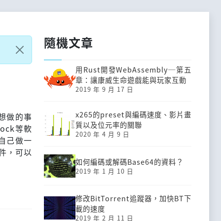
隨機文章
用Rust開發Web­Assembly─第五
？
章：讓康威生命遊戲能與玩家互動
2019 年 9 月 17 日
x265的preset與編碼速度、影片畫
想做的事
質以及位元率的關聯
ock等軟
2020 年 4 月 9 日
自己做一
套件，可以
如何編碼或解碼Base64的資料？
2019 年 1 月 10 日
修改BitTorrent追蹤器，加快BT下
載的速度
2019 年 2 月 11 日