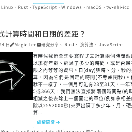
、
Linux
、
Rust
、
TypeScript
、
Windows
、
macOS
、
tw-nhi-icc
式計算時間和日期的差距？
24 日
Magic Len
研究分享
、
Rust
、
演算法
、
JavaScript
有時候我們會需要寫程式去計算兩個時間點
以求得年齡、經過了多少的時間，或是否還
限之內等等的資訊。日(day)與時、分、秒
算，因為它們是固定的時間(不考慮閏秒)。
就不一樣了，一個月可能有28至31天，一年
5或366天，我們無法直接將兩個時間點(的
相減之後去除上一個固定的單位(例如拿相差
除以2592000秒)來算出隔了多少年、月，
算...
繼續閱讀
、
Rust
、
TypeScript
、
date-differencer
、
爛Code