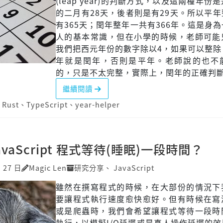
(leap year)的判斷方式，以及這兩種年份
的二月有28天，後者則是有29天。所以平
有365天；閏年整年一共有366年。這是身
人的基本常識，但在小學的時候，老師可能
我們把西元年份的數字除以4，如果可以整除
年就是閏年，否則是平年。老師說的也不
的，只是不太完整，實際上，閏年的正確判斷方
繼續閱讀
、
Rust
、
TypeScript
、
year-helper
avaScript 程式等待(睡眠)一段時間？
月 27 日
Magic Len
研究分享
、
JavaScript
雖然在撰寫程式的時候，在大部份的情況下
要讓程式執行速度愈快愈好。但有時候在寫
或是爬蟲時，我們會希望讓程式等待一段時
執行，以模擬I/O延遲或是真人操作延遲的