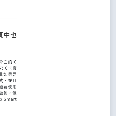
頁中也
介面的IC
它IC卡廠
此如果要
式，並且
不過要使用
夠做到，像
Smart