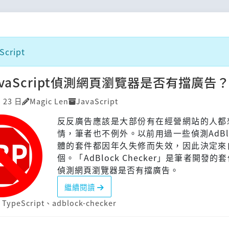
cript
vaScript偵測網頁瀏覽器是否有擋廣告
月 23 日
Magic Len
JavaScript
反反廣告應該是大部份有在經營網站的人都
情，筆者也不例外。以前用過一些偵測AdBl
體的套件都因年久失修而失效，因此決定來
個。「AdBlock Checker」是筆者開發的
偵測網頁瀏覽器是否有擋廣告。
繼續閱讀
、
TypeScript
、
adblock-checker