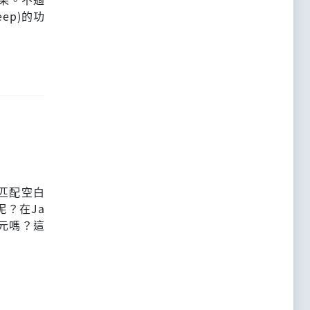
eep)的功
來匹配空白
？在Ja
字元嗎？這