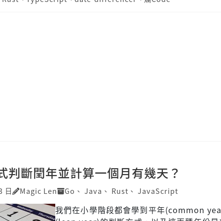
式判斷閏年並計算一個月有幾天？
3 日
Magic Len
Go
、
Java
、
Rust
、
JavaScript
我們在小學階段都會學到平年(common yea