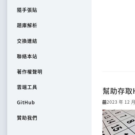
隨手張貼
題庫解析
交換連結
聯絡本站
著作權聲明
雲端工具
幫助存取
2023 年 12 
GitHub
贊助我們