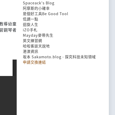
Spaceack's Blog
阿摩斯的小確幸
是個好工具Be Good Tool
低調一點
教導幼童
迴旋人生
習鋼琴者
iZO手札
Mayday麥帶先生
英文練習網
哈啦客談天說地
港澳資訊
坂本 Sakamoto.blog - 探究科技未知領域
申請交換連結