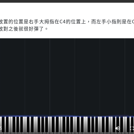
放置的位置是右手大拇指在C4的位置上，而左手小指則是在C
放對之後就很好彈了。