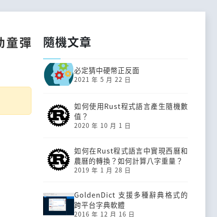
隨機文章
幼童彈
必定猜中硬幣正反面
2021 年 5 月 22 日
如何使用Rust程式語言產生隨機數
值？
2020 年 10 月 1 日
如何在Rust程式語言中實現西曆和
農曆的轉換？如何計算八字重量？
2019 年 1 月 28 日
GoldenDict 支援多種辭典格式的
跨平台字典軟體
2016 年 12 月 16 日