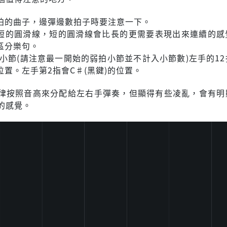
拍的曲子，邊彈邊數拍子時要注意一下。
短的圓滑線，短的圓滑線會比長的更需要表現出來連續的感
區分樂句。
12小節(請注意最一開始的弱拍小節並不計入小節數)左手的1
位置。左手第2指會C♯(黑鍵)的位置。
律按照音高來分配給左右手彈奏，但顯得有些凌亂，會有明
的感覺。