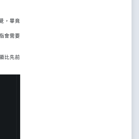
覺，畢竟
2指會需要
顯比先前