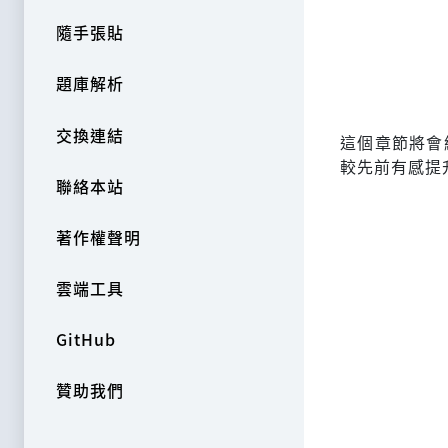
隨手張貼
題庫解析
交換連結
這個章節將會
較先前有感提
聯絡本站
著作權聲明
雲端工具
GitHub
贊助我們