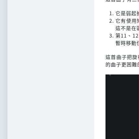
它是弱起
它有使用
這不是在
第11、
暫時移動
這首曲子把旋
的曲子更困難