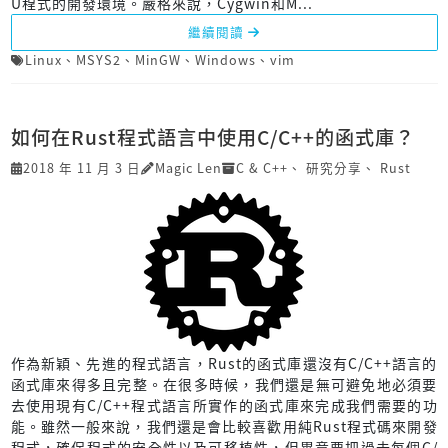
U程式的開發環境。嚴格來說，Cygwin和M...
繼續閱讀
Linux
、
MSYS2
、
MinGW
、
Windows
、
vim
如何在Rust程式語言中使用C/C++的函式庫？
2018 年 11 月 3 日
Magic Len
C & C++
、
研究分享
、
Rust
作為新穎、先進的程式語言，Rust的函式庫還沒有C/C++語言的
函式庫來得多且完整。在很多時候，我們還是無可避免地必須要
去使用現有C/C++程式語言所實作的函式庫來完成我們需要的功
能。雖然一般來說，我們還是會比較喜歡用純Rust程式碼來開發
程式，確保程式的安全性以及可移植性，但畢竟要把過去每個C/