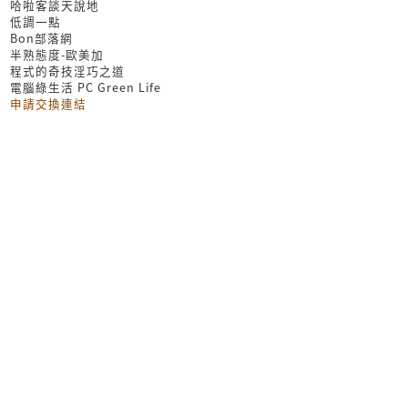
哈啦客談天說地
低調一點
Bon部落網
半熟態度-歐美加
程式的奇技淫巧之道
電腦綠生活 PC Green Life
申請交換連結