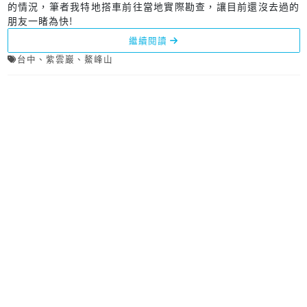
的情況，筆者我特地搭車前往當地實際勘查，讓目前還沒去過的
朋友一睹為快!
繼續閱讀
台中
、
紫雲巖
、
鰲峰山