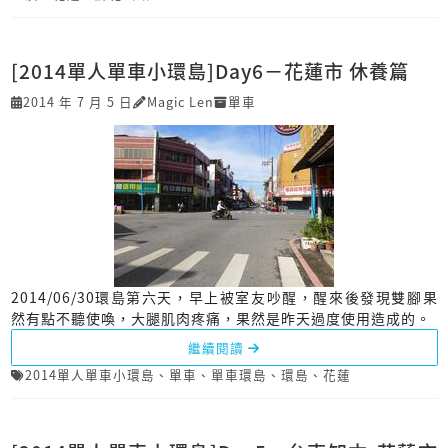
[2014單人單車小環島]Day6－花蓮市 休養篇
2014 年 7 月 5 日
Magic Len
單車
2014/06/30環島第六天，早上被室友吵醒，醒來後發現雙腳果
然有點不聽使喚，大腿肌肉疼痛，果然是昨天過度使用造成的。
繼續閱讀
2014單人單車小環島
、
單車
、
單車環島
、
環島
、
花蓮