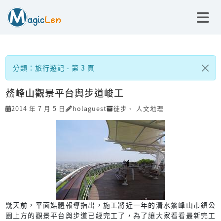
分類：旅行遊記 - 第 3 頁
鰲峰山觀景平台與步道峻工
2014 年 7 月 5 日
holaguest
徒步
、
人文地理
幾天前，平面媒體報導指出，施工將近一年的清水鰲峰山市鎮公
園上方的觀景平台與步道已經完工了，為了讓大家看看最新完工