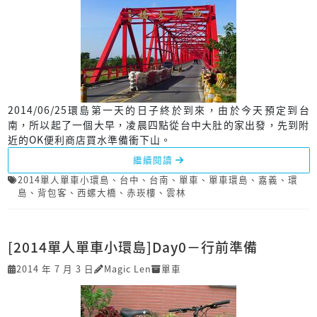
2014/06/25環島第一天的日子終於到來，由於今天預定到台
南，所以起了一個大早，凌晨四點從台中大肚的家出發，先到附
近的OK便利商店買水準備衝下山。
繼續閱讀
2014單人單車小環島
、
台中
、
台南
、
單車
、
單車環島
、
嘉義
、
環
島
、
背包客
、
西螺大橋
、
赤崁樓
、
雲林
[2014單人單車小環島]Day0－行前準備
2014 年 7 月 3 日
Magic Len
單車