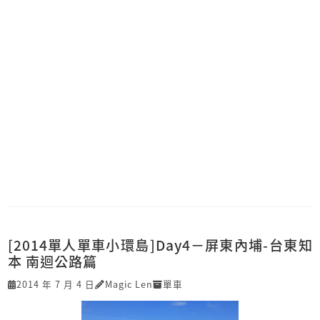
[2014單人單車小環島]Day4－屏東內埔-台東知
本 南迴公路篇
2014 年 7 月 4 日
Magic Len
單車