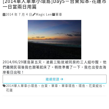
[2014單人單車小環島]Day5－台東知本-花蓮市
一日當兩日用篇
2014 年 7 月 4 日
Magic Len
單車
2014/06/29環島第五天，凌晨三點就被同房的三人組吵醒，他
們離開民宿後我也跟著起床了。稍微準備了一下，我也出發去海
岸看日出啦！
繼續閱讀
2014單人單車小環島
、
台東
、
單車
、
單車環島
、
環島
、
花東縱谷
、
花蓮