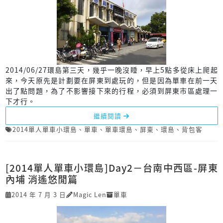
2014/06/27環島第三天，幾乎一晚沒睡，早上5點多從床上爬起
來，今天原先是計劃要在屏東到處玩的，但是因為單車在前一天
出了點問題，為了不影響接下來的行程，必須到屏東市區處理一
下才行。
繼續閱讀
2014單人單車小環島
、
單車
、
單車環島
、
屏東
、
環島
、
背包客
[2014單人單車小環島]Day2－台南中西區-屏東
內埔 消遙悠閒篇
2014 年 7 月 3 日
Magic Len
單車