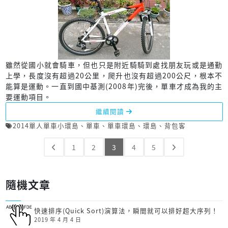
雖然從國小就會騎車，但也只是附近騎騎到處找朋友玩或是通勤
上學，長度沒有超過20公里，爬升也沒有超過200公尺，根本不
能算是運動。一直到國中基測(2008年)完後，單車才成為我的主
要運動項目。
繼續閱讀
2014單人單車小環島
、
單車
、
單車環島
、
環島
、
背包客
1
2
3
4
5
隨機文章
快速排序(Quick Sort)演算法，瞬間就可以排好超大序列！
2019 年 4 月 4 日