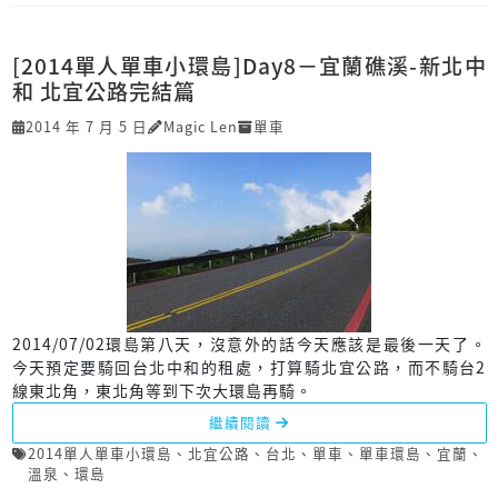
[2014單人單車小環島]Day8－宜蘭礁溪-新北中
和 北宜公路完結篇
2014 年 7 月 5 日
Magic Len
單車
2014/07/02環島第八天，沒意外的話今天應該是最後一天了。
今天預定要騎回台北中和的租處，打算騎北宜公路，而不騎台2
線東北角，東北角等到下次大環島再騎。
繼續閱讀
2014單人單車小環島
、
北宜公路
、
台北
、
單車
、
單車環島
、
宜蘭
、
溫泉
、
環島