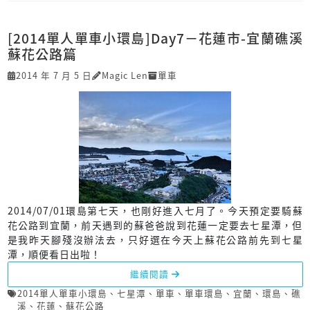
[2014單人單車小環島]Day7－花蓮市-宜蘭礁溪
蘇花公路篇
2014 年 7 月 5 日
Magic Len
單車
2014/07/01環島第七天，也剛好進入七月了。今天預定要騎蘇
花公路到宜蘭，前天遇到的蘇爸爸說到花蓮一定要去七星潭，但
是我昨天腳殘沒辦法去，只好選在今天上蘇花公路前先到七星
潭，順便看日出啦！
繼續閱讀
2014單人單車小環島
、
七星潭
、
單車
、
單車環島
、
宜蘭
、
環島
、
礁
溪
、
花蓮
、
蘇花公路