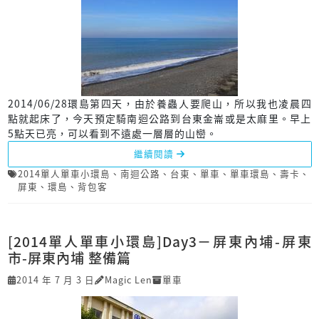
2014/06/28環島第四天，由於養蟲人要爬山，所以我也凌晨四
點就起床了，今天預定騎南迴公路到台東金崙或是太麻里。早上
5點天已亮，可以看到不遠處一層層的山巒。
繼續閱讀
2014單人單車小環島
、
南迴公路
、
台東
、
單車
、
單車環島
、
壽卡
、
屏東
、
環島
、
背包客
[2014單人單車小環島]Day3－屏東內埔-屏東
市-屏東內埔 整備篇
2014 年 7 月 3 日
Magic Len
單車