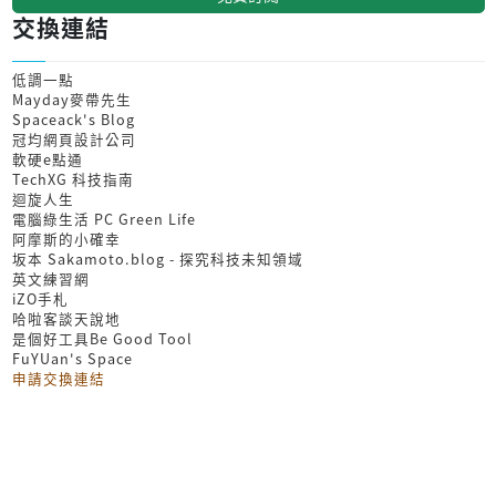
交換連結
低調一點
Mayday麥帶先生
Spaceack's Blog
冠均網頁設計公司
軟硬e點通
TechXG 科技指南
迴旋人生
電腦綠生活 PC Green Life
阿摩斯的小確幸
坂本 Sakamoto.blog - 探究科技未知領域
英文練習網
iZO手札
哈啦客談天說地
是個好工具Be Good Tool
FuYUan's Space
申請交換連結