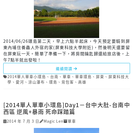
2014/06/26環島第二天，早上六點半起床，今天預定要騎到屏
東內埔住養蟲人外宿的家(屏東科技大學附近)，然後明天還要留
在屏東玩一天。簡單了準備一下，將房間鑰匙歸還給旅店後，上
午7點半就出發啦！
繼續閱讀
2014單人單車小環島
、
台南
、
單車
、
單車環島
、
屏東
、
屏東科技大
學
、
愛河
、
涼山瀑布
、
環島
、
背包客
、
高雄
[2014單人單車小環島]Day1－台中大肚-台南中
西區 逆風+暴雨 死命踩踏篇
2014 年 7 月 3 日
Magic Len
單車