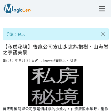
分類：遊玩
【私房秘境】後龍公司寮山步道熊抱樹、山海戀
之亭觀美景
2016 年 8 月 23 日
holaguest
遊玩
、
徒步
苗栗縣後龍鄉公司寮是個純樸的小漁村，在清康熙末年時，稱作