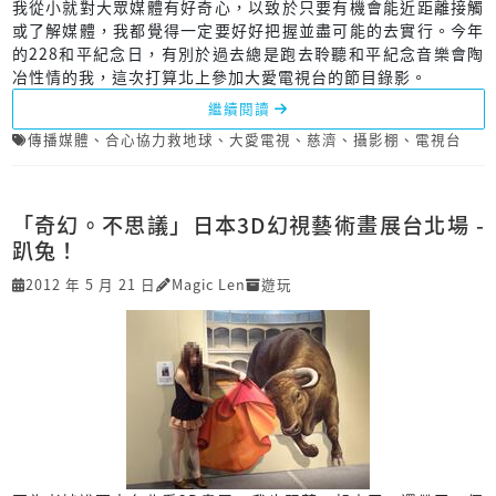
我從小就對大眾媒體有好奇心，以致於只要有機會能近距離接觸
或了解媒體，我都覺得一定要好好把握並盡可能的去實行。今年
的228和平紀念日，有別於過去總是跑去聆聽和平紀念音樂會陶
冶性情的我，這次打算北上參加大愛電視台的節目錄影。
繼續閱讀
傳播媒體
、
合心協力救地球
、
大愛電視
、
慈濟
、
攝影棚
、
電視台
「奇幻。不思議」日本3D幻視藝術畫展台北場 -
趴兔！
2012 年 5 月 21 日
Magic Len
遊玩