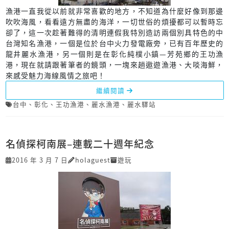
漁港一直我從以前就非常喜歡的地方，不知道為什麼好像到那邊
吹吹海風，看看遠方無盡的海洋，一切世俗的煩擾都可以暫時忘
卻了，這一次趁著難得的清明連假我特別造訪兩個別具特色的中
台灣知名漁港，一個是位於台中火力發電廠旁，已有百年歷史的
龍井麗水漁港，另一個則是在彰化純樸小鎮—芳苑鄉的王功漁
港，現在就請跟著筆者的鏡頭，一塊來趟遨遊漁港、大啖海鮮，
來感受魅力海線風情之旅吧！
繼續閱讀
台中
、
彰化
、
王功漁港
、
麗水漁港
、
麗水驛站
名偵探柯南展–連載二十週年紀念
2016 年 3 月 7 日
holaguest
遊玩