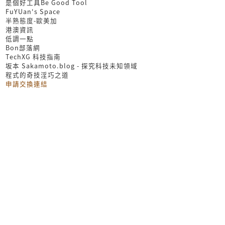
是個好工具Be Good Tool
FuYUan's Space
半熟態度-歐美加
港澳資訊
低調一點
Bon部落網
TechXG 科技指南
坂本 Sakamoto.blog - 探究科技未知領域
程式的奇技淫巧之道
申請交換連結