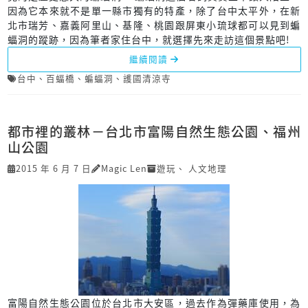
因為它本來就不是單一縣市獨有的特產，除了台中太平外，在新
北市瑞芳、嘉義阿里山、基隆、桃園跟屏東小琉球都可以見到蝙
蝠洞的蹤跡，因為筆者家住台中，就選擇先來走訪這個景點吧!
繼續閱讀
台中
、
百蝠橋
、
蝙蝠洞
、
護國清涼寺
都市裡的叢林－台北市富陽自然生態公園、福州
山公園
2015 年 6 月 7 日
Magic Len
遊玩
、
人文地理
富陽自然生態公園位於台北市大安區，過去作為彈藥庫使用，為