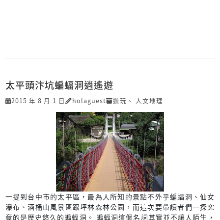
太平頭汴坑蝙蝠洞逍遙遊
2015 年 8 月 1 日
holaguest
遊玩
、
人文地理
一提到台中市的太平區，最為人所知的景點不外乎蝙蝠洞、仙女
瀑布、酒桶山風景區跟坪林森林公園，而這次要帶讀者們一探究
竟的是歷史悠久的蝙蝠洞。 蝙蝠洞這個名詞其實並不讓人陌生，