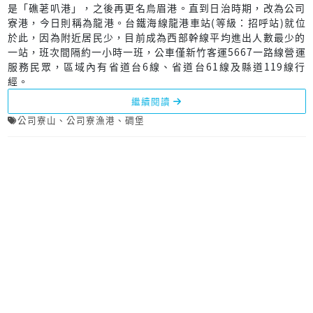
是「礁荖叭港」，之後再更名烏眉港。直到日治時期，改為公司
寮港，今日則稱為龍港。台鐵海線龍港車站(等級：招呼站)就位
於此，因為附近居民少，目前成為西部幹線平均進出人數最少的
一站，班次間隔約一小時一班，公車僅新竹客運5667一路線營運
服務民眾，區域內有省道台6線、省道台61線及縣道119線行
經。
繼續閱讀
公司寮山
、
公司寮漁港
、
碉堡