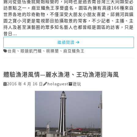
錫河從退伍後就開始經營的，同時也是過去南台灣三大同類型必
訪景點之一。麻豆鱷魚王享譽盛名，園區內擁有高達166種來自
世界各地的珍奇動物，不僅深受大朋友小朋友喜愛，邱錫河與鎮
園之寶小河更是電視節目拍攝取景的常客，不少記者、主播、主
持人及甚至演藝圈的眾多知名藝人也都曾經是園區的訪客，只是
昔日...
繼續閱讀
台南
、
眼鏡凱門鱷
、
碗粿蘭
、
麻豆鱷魚王
體驗漁港風情—麗水漁港、王功漁港迎海風
2016 年 4 月 16 日
holaguest
遊玩