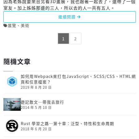
因為老姊說要來台北看3D畫展，我也跟著一起去了，還帶了一個
室友。加上姊姊那邊的三人，所以去的人一共有五人。
繼續閱讀
展覽
、
美術
1
2
隨機文章
如何用Webpack來打包JavaScript、SCSS/CSS、HTML網
頁和任意檔案？
2019 年 8 月 20 日
遊記散文─帶我去旅行
2014 年 5 月 10 日
Rust 學習之路─第十章：泛型、特性和生命周期
2018 年 6 月 20 日