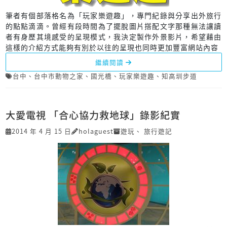
筆者有個部落格名為「玩家樂遊趣」，專門紀錄與分享出外旅行
的點點滴滴。曾經有段時間為了擺脫圖片搭配文字那種無法讓讀
者有身歷其境感受的呈現模式，我決定製作外景影片，希望藉由
這樣的介紹方式能夠有別於以往的呈現也同時更加豐富網站內容
繼續閱讀
台中
、
台中市動物之家
、
國光橋
、
玩家樂遊趣
、
知高圳步道
大愛電視 「合心協力救地球」錄影紀實
2014 年 4 月 15 日
holaguest
遊玩
、
旅行遊記