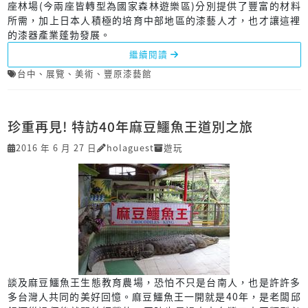
座林場(今兩座皆轉型為國家森林遊樂區)分別提供了豐富的材料
所需，加上日本人積極的培育中部地區的漆藝人才，也才讓這裡
的漆器產業蓬勃發展。
繼續閱讀
台中
、
展覽
、
美術
、
豐原漆藝館
珍重再見! 特訪40年麻豆鱷魚王道別之旅
2016 年 6 月 27 日
holaguest
遊玩
談及麻豆鱷魚王生態教育農場，恐怕不只是台南人，也是許許多
多台灣人共同的美好回憶。麻豆鱷魚王一開就是40年，是老闆邱