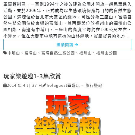
軍事管制區，一直到1994年之後改建為公園才開放一般民眾進入
活動，並於2006年，正式成為以生態環境保育為目的的自然生態
公園。這塊位於台北市大安區的綠地，可區分為三座山，富陽自
然生態公園位於東邊的富陽山，其西邊與位於福州山的福州山公
園相鄰，南邊有中埔山，三座山的高度平均約在100公尺左右，
不算高，但在大都市中能有這樣的山林綠地，實屬寶貴的地方...
繼續閱讀
中埔山
、
富陽山
、
富陽自然生態公園
、
福州山
、
福州山公園
玩家樂遊趣1-3集欣賞
2014 年 4 月 27 日
holaguest
遊玩
、
旅行遊記