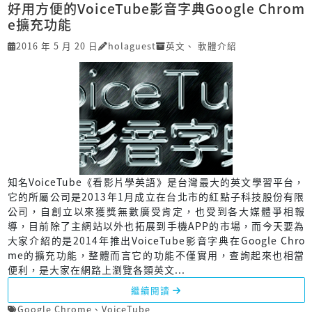
好用方便的VoiceTube影音字典Google Chrom
e擴充功能
2016 年 5 月 20 日
holaguest
英文
、
軟體介紹
知名VoiceTube《看影片學英語》是台灣最大的英文學習平台，
它的所屬公司是2013年1月成立在台北市的紅點子科技股份有限
公司，自創立以來獲獎無數廣受肯定，也受到各大媒體爭相報
導，目前除了主網站以外也拓展到手機APP的市場，而今天要為
大家介紹的是2014年推出VoiceTube影音字典在Google Chro
me的擴充功能，整體而言它的功能不僅實用，查詢起來也相當
便利，是大家在網路上瀏覽各類英文...
繼續閱讀
Google Chrome
、
VoiceTube