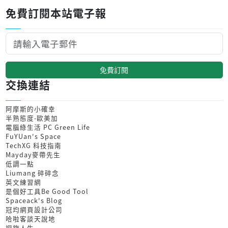
免費訂閱本站電子報
免費訂閱
交換連結
阿摩斯的小確幸
半熟態度-歐美加
電腦綠生活 PC Green Life
FuYUan's Space
TechXG 科技指南
Mayday麥帶先生
低調一點
Liumang 碎碎念
英文練習網
是個好工具Be Good Tool
Spaceack's Blog
冠均網頁設計公司
哈啦客談天說地
迴旋人生