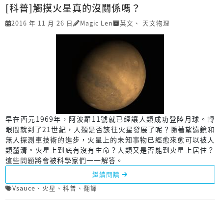
[科普]觸摸火星真的沒關係嗎？
2016 年 11 月 26 日
Magic Len
英文
、
天文物理
早在西元1969年，阿波羅11號就已經讓人類成功登陸月球。轉
眼間就到了21世紀，人類是否該往火星發展了呢？隨著望遠鏡和
無人探測車技術的進步，火星上的未知事物已經愈來愈可以被人
類釐清。火星上到底有沒有生命？人類又是否能到火星上居住？
這些問題將會被科學家們一一解答。
繼續閱讀
Vsauce
、
火星
、
科普
、
翻譯