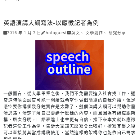
英語演講大綱寫法-以應徵記者為例
2016 年 1 月 2 日
holaguest
英文
、
文學創作
、
研究分享
一般而言，從大學畢業之後，我們不免需要進入社會找工作，通
常這時候面試官可能一開始就希望你做個簡單的自我介紹，但是
憑空要你講個幾分鐘實在是太難了，擬個演講大綱可以幫助你釐
清思路，清楚了解自己要講什麼樣的內容，而且因為有組織跟架
構，層次分明，口語表達上也會更有自信，接下來本文就以應徵
記者這份工作為例，告訴大家該怎麼寫會比較好，撰寫完畢之後
可以直接將其當成講稿使用，當然這樣的架構你也能依自己需求
稍作變化...