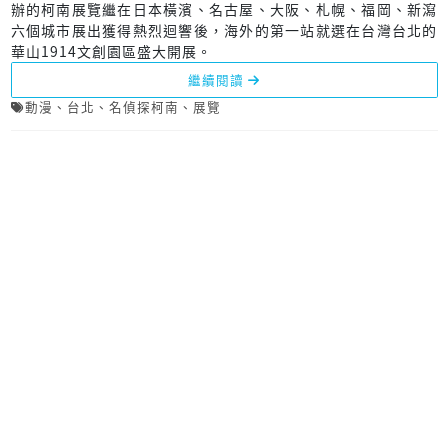
辦的柯南展覽繼在日本橫濱、名古屋、大阪、札幌、福岡、新瀉
六個城市展出獲得熱烈迴響後，海外的第一站就選在台灣台北的
華山1914文創園區盛大開展。
繼續閱讀
動漫
、
台北
、
名偵探柯南
、
展覽