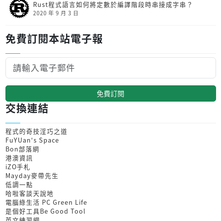
Rust程式語言如何將定數於編譯階段時串接成字串？
2020 年 9 月 3 日
免費訂閱本站電子報
免費訂閱
交換連結
程式的奇技淫巧之道
FuYUan's Space
Bon部落網
港澳資訊
iZO手札
Mayday麥帶先生
低調一點
哈啦客談天說地
電腦綠生活 PC Green Life
是個好工具Be Good Tool
英文練習網