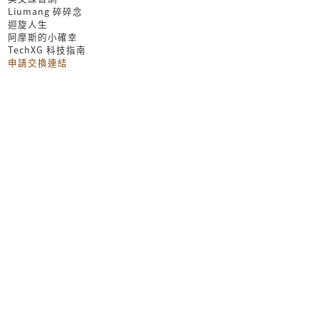
Liumang 碎碎念
迴旋人生
阿摩斯的小確幸
TechXG 科技指南
申請交換連結