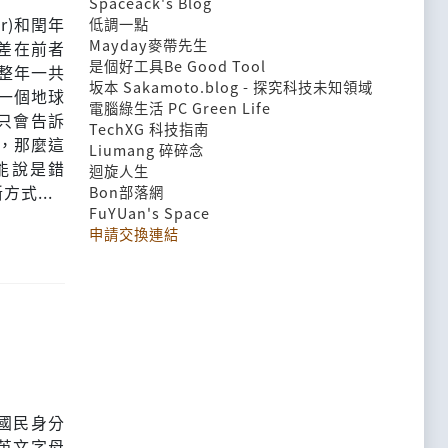
Spaceack's Blog
r)和閏年
低調一點
Mayday麥帶先生
是差在前者
是個好工具Be Good Tool
年整年一共
坂本 Sakamoto.blog - 探究科技未知領域
為一個地球
電腦綠生活 PC Green Life
只會告訴
TechXG 科技指南
，那麼這
Liumang 碎碎念
能說是錯
迴旋人生
式...
Bon部落網
FuYUan's Space
申請交換連結
國民身分
英文字母