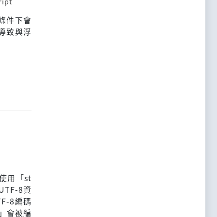
ript
條件下會
導致與浮
使用「st
TF-8資
F-8編碼
」會被編