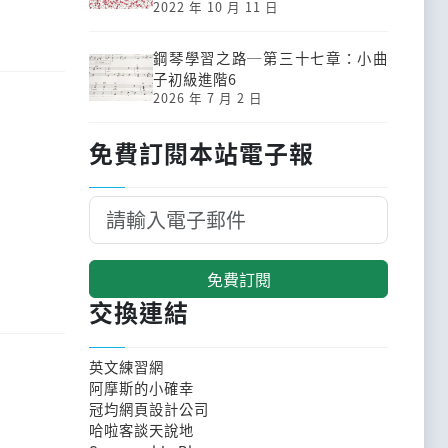
2022 年 10 月 11 日
鋼琴學習之路─第三十七章：小曲
子初級進階6
2026 年 7 月 2 日
免費訂閱本站電子報
免費訂閱
交換連結
英文練習網
阿摩斯的小確幸
冠均網頁設計公司
哈啦客談天說地