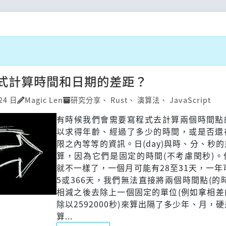
式計算時間和日期的差距？
24 日
Magic Len
研究分享
、
Rust
、
演算法
、
JavaScript
有時候我們會需要寫程式去計算兩個時間點
以求得年齡、經過了多少的時間，或是否還
限之內等等的資訊。日(day)與時、分、秒
算，因為它們是固定的時間(不考慮閏秒)。
就不一樣了，一個月可能有28至31天，一年
5或366天，我們無法直接將兩個時間點(的
相減之後去除上一個固定的單位(例如拿相差
除以2592000秒)來算出隔了多少年、月，
算...