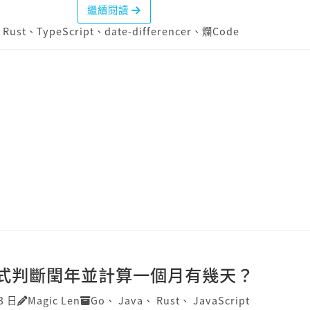
繼續閱讀
、
Rust
、
TypeScript
、
date-differencer
、
爛Code
式判斷閏年並計算一個月有幾天？
3 日
Magic Len
Go
、
Java
、
Rust
、
JavaScript