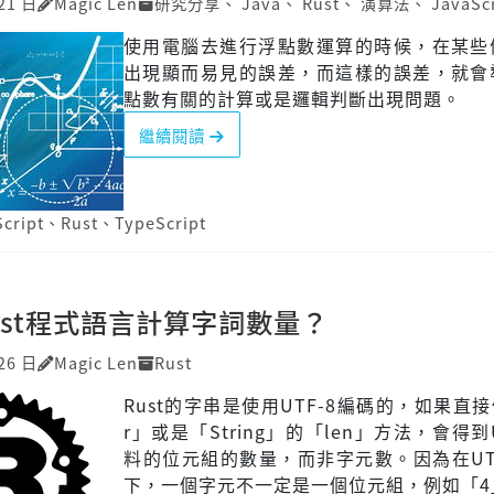
21 日
Magic Len
研究分享
、
Java
、
Rust
、
演算法
、
JavaSc
使用電腦去進行浮點數運算的時候，在某些
出現顯而易見的誤差，而這樣的誤差，就會
點數有關的計算或是邏輯判斷出現問題。
繼續閱讀
cript
、
Rust
、
TypeScript
ust程式語言計算字詞數量？
26 日
Magic Len
Rust
Rust的字串是使用UTF-8編碼的，如果直接
r」或是「String」的「len」方法，會得到U
料的位元組的數量，而非字元數。因為在UT
下，一個字元不一定是一個位元組，例如「4