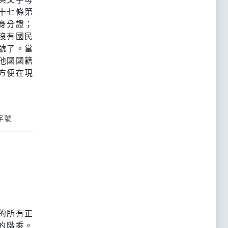
十七條第
身分證；
沒有國民
號了。當
他國國籍
方便在現
字號
數的所有正
的階乘。