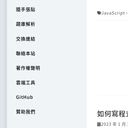
隨手張貼
JavaScript
題庫解析
交換連結
聯絡本站
著作權聲明
雲端工具
GitHub
贊助我們
如何寫程
2023 年 1 月 