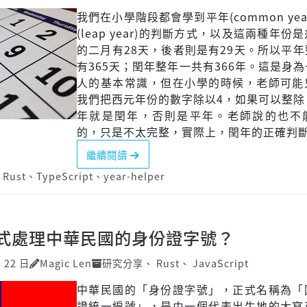
我們在小學階段都會學到平年(common yea
(leap year)的判斷方式，以及這兩種年份
的二月有28天，後者則是有29天。所以平
有365天；閏年整年一共有366年。這是身
人的基本常識，但在小學的時候，老師可能
我們把西元年份的數字除以4，如果可以整除
年就是閏年，否則是平年。老師說的也不
的，只是不太完整，實際上，閏年的正確判斷方
繼續閱讀
、
Rust
、
TypeScript
、
year-helper
式處理中華民國的身份證字號？
月 22 日
Magic Len
研究分享
、
Rust
、
JavaScript
中華民國的「身份證字號」，正式名稱為「
證統一編號」，是由一個代表出生地的大寫