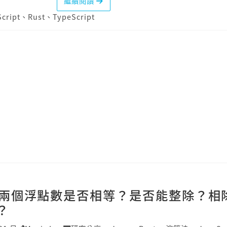
繼續閱讀
cript
、
Rust
、
TypeScript
兩個浮點數是否相等？是否能整除？相
？