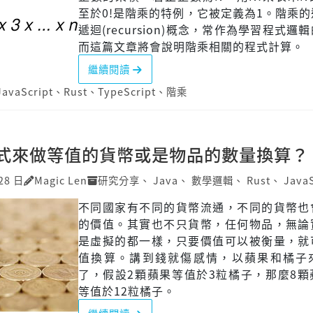
至於0!是階乘的特例，它被定義為1。階乘
遞迴(recursion)概念，常作為學習程式邏
而這篇文章將會說明階乘相關的程式計算。
繼續閱讀
JavaScript
、
Rust
、
TypeScript
、
階乘
式來做等值的貨幣或是物品的數量換算？
28 日
Magic Len
研究分享
、
Java
、
數學邏輯
、
Rust
、
JavaS
不同國家有不同的貨幣流通，不同的貨幣也
的價值。其實也不只貨幣，任何物品，無論
是虛擬的都一樣，只要價值可以被衡量，就
值換算。講到錢就傷感情，以蘋果和橘子
了，假設2顆蘋果等值於3粒橘子，那麼8顆
等值於12粒橘子。