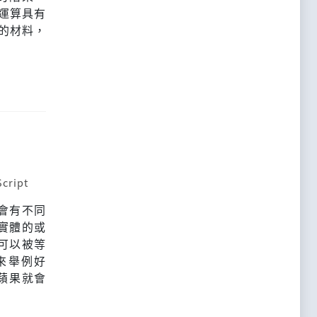
的運算具有
輯的材料，
cript
會有不同
實體的或
可以被等
來舉例好
蘋果就會