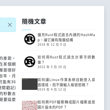
隨機文章
擴充Rust程式語言內建的HashMa
p，讓它擁有階層結構
2018 年 12 月 9 日
如何用Rust程式語言計算字詞數
的差距，
量？
在某個期
2022 年 5 月 26 日
的差距很好
但年、月
如何讓Linux作業系統自動登入桌
可能有36
面環境，而不需輸入帳號密碼？
時間戳記)
2019 年 4 月 12 日
的秒數去
硬是要這麼
如何將PDF檔案轉成圖片檔案或是
圖片版本的PDF？