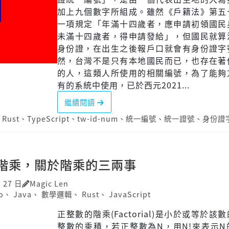
加上九個數字所組成。雖然《戶籍法》第五
一項規定「年滿十四歲者，應申請初領國民
未滿十四歲者，得申請發給」，但國民就算
身份證，在出生之後報戶口就會有身份證字
然，台灣不是只有本地國民而已，也存在著
的人，這類人所使用的相關編號，為了能夠
有的系統中使用，已於西元2021...
繼續閱讀
、
Rust
、
TypeScript
、
tw-id-num
、
統一編號
、
統一證號
、
身份證
階乘，關於階乘的三兩事
月 27 日
Magic Len
o
、
Java
、
數學邏輯
、
Rust
、
JavaScript
正整數的階乘(Factorial)是小於或等於該
整數的乘積，若正整數為N，用N!來表示N