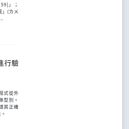
59]」；
𩸽」(ㄌㄨ
..
進行驗
程式從外
字串型別。
驗證其正確
法。