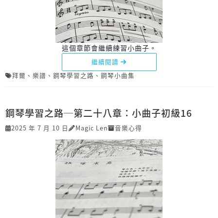
這個章節會繼續練習小曲子。
繼續閱讀
拜爾
、
樂譜
、
鋼琴學習之路
、
鋼琴小曲集
鋼琴學習之路─第二十八章：小曲子初級16
2025 年 7 月 10 日
Magic Len
音樂心得