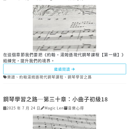
在這個章節我們要把《約翰‧湯姆遜現代鋼琴課程【第一級】》
給練完，提升我們的境界。
繼續閱讀
樂譜
、
約翰湯姆遜現代鋼琴課程
、
鋼琴學習之路
鋼琴學習之路─第三十章：小曲子初級18
2025 年 7 月 24 日
Magic Len
音樂心得