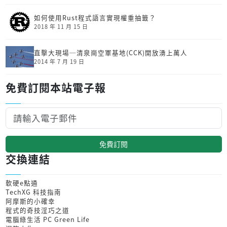
如何使用Rust程式語言實現權重抽籤？
2018 年 11 月 15 日
直擊大現場─清泉崗空軍基地(CCK)開放湧上萬人
2014 年 7 月 19 日
免費訂閱本站電子報
免費訂閱
交換連結
軟硬e點通
TechXG 科技指南
阿摩斯的小確幸
程式的奇技淫巧之道
電腦綠生活 PC Green Life