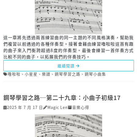
這一章將先透過兩首練習曲的同一主題的不同風格演奏，幫助我
們複習以前遇過的各種伴奏型。接著會藉由練習嚕啦啦這首有趣
的曲子來入門衡跨超過8度的伴奏型。最後會練習一首伴奏方式
比較不同的曲子，以拓展我們的伴奏技巧。
繼續閱讀
噜啦啦
、
小星星
、
樂譜
、
鋼琴學習之路
、
鋼琴小曲集
鋼琴學習之路─第二十九章：小曲子初級17
2025 年 7 月 17 日
Magic Len
音樂心得