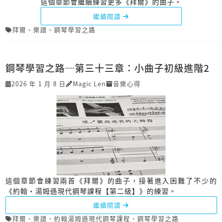
這個章節會繼續練習更多《拜爾》的曲子。
繼續閱讀
拜爾
、
樂譜
、
鋼琴學習之路
鋼琴學習之路─第三十三章：小曲子初級進階2
2026 年 1 月 8 日
Magic Len
音樂心得
這個章節會練習兩首《拜爾》的曲子，接著進入困難了不少的
《約翰‧湯姆遜現代鋼琴課程【第二級】》的練習。
繼續閱讀
拜爾
、
樂譜
、
約翰湯姆遜現代鋼琴課程
、
鋼琴學習之路