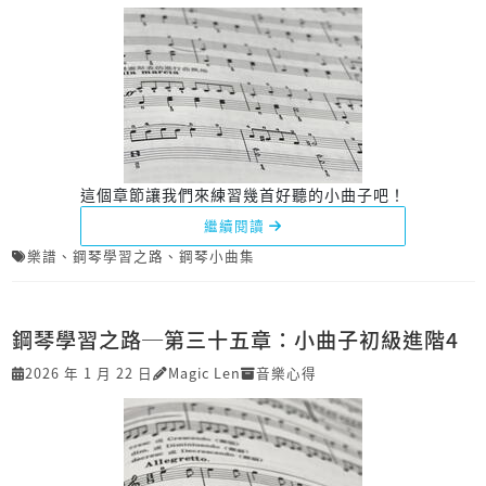
這個章節讓我們來練習幾首好聽的小曲子吧！
繼續閱讀
樂譜
、
鋼琴學習之路
、
鋼琴小曲集
鋼琴學習之路─第三十五章：小曲子初級進階4
2026 年 1 月 22 日
Magic Len
音樂心得