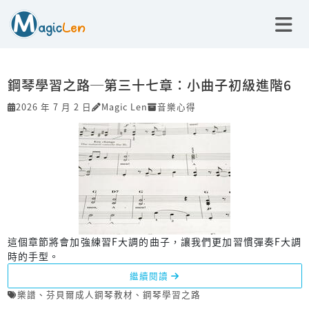
鋼琴學習之路─第三十七章：小曲子初級進階6
2026 年 7 月 2 日
Magic Len
音樂心得
這個章節將會加強練習F大調的曲子，讓我們更加習慣彈奏F大調
時的手型。
繼續閱讀
樂譜
、
芬貝爾成人鋼琴教材
、
鋼琴學習之路