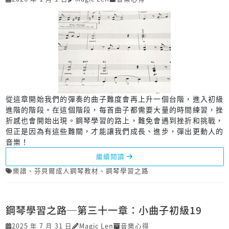
從這章開始我們的彈奏的曲子難度會再上升一個台階，進入初級
進階的階段。在這個階段，每首曲子都需要大量的時間練習，挫
折感也會開始出現。鋼琴學習的路上，難免會遇到挫折和挑戰，
但正是因為有這些難關，才能讓我們成長、進步，彈出更動人的
音樂！
繼續閱讀
樂譜
、
芬貝爾成人鋼琴教材
、
鋼琴學習之路
鋼琴學習之路─第三十一章：小曲子初級19
2025 年 7 月 31 日
Magic Len
音樂心得