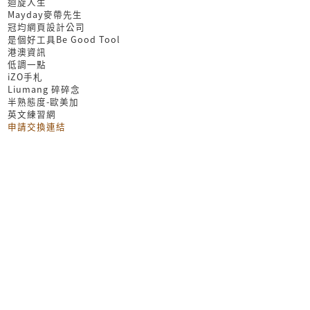
迴旋人生
Mayday麥帶先生
冠均網頁設計公司
是個好工具Be Good Tool
港澳資訊
低調一點
iZO手札
Liumang 碎碎念
半熟態度-歐美加
英文練習網
申請交換連結