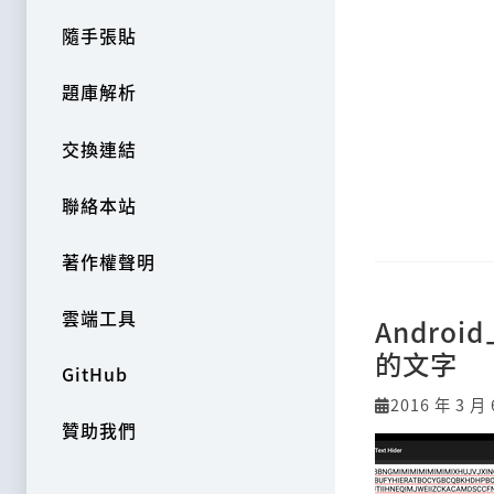
隨手張貼
題庫解析
交換連結
聯絡本站
著作權聲明
雲端工具
Andr
的文字
GitHub
2016 年 3 月 
贊助我們