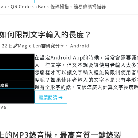
ava
、
QR Code
、
zBar
、
條碼掃描
、
簡易條碼掃描器
id 如何限制文字輸入的長度？
月 22 日
Magic Len
研究分享
、
Android
在設定Android App的時候，常常會需要
入一些文字，但又不想要讓使用者輸入太多
怎麼樣才可以讓文字輸入框能夠限制使用者
度呢？如果使用者輸入的文字不是只有半形
還有全形字的話，又該怎麼去計算文字長度
繼續閱讀
ava
id上的MP3錄音機，最高音質一鍵錄製