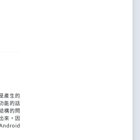
或是產生的
功能的話
結構的問
出來。因
droid