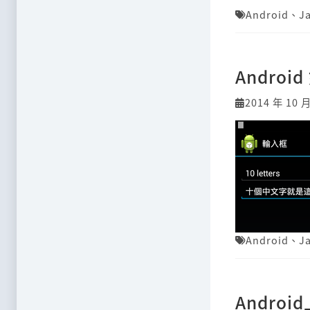
Android
、
J
Andro
2014 年 10 
Android
、
J
Andro