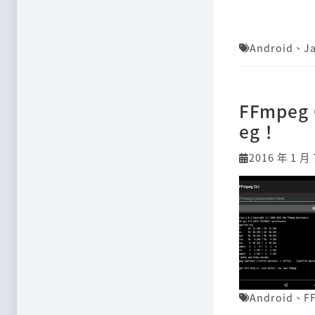
Android
、
J
FFmpeg
eg！
2016 年 1 月 
Android
、
F