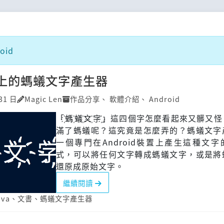
oid
id上的螞蟻文字產生器
31 日
Magic Len
作品分享
、
軟體介紹
、
Android
「҉螞҉蟻҉文҉字҉」這四個字怎麼看起來又髒又
滿了螞蟻呢？這究竟是怎麼弄的？螞蟻文字
一個專門在Android裝置上產生這種文
式，可以將任何文字轉成螞蟻文字，或是將
還原成原始文字。
繼續閱讀
ava
、
文書
、
螞蟻文字產生器