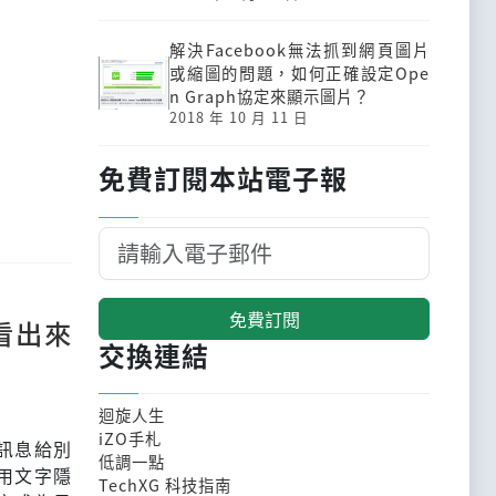
解決Facebook無法抓到網頁圖片
或縮圖的問題，如何正確設定Ope
n Graph協定來顯示圖片？
2018 年 10 月 11 日
免費訂閱本站電子報
免費訂閱
看出來
交換連結
迴旋人生
iZO手札
訊息給別
低調一點
用文字隱
TechXG 科技指南