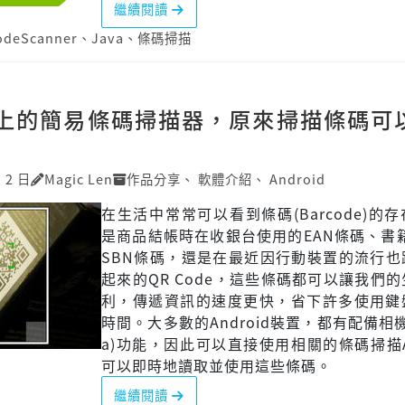
繼續閱讀
odeScanner
、
Java
、
條碼掃描
oid上的簡易條碼掃描器，原來掃描條碼可
 2 日
Magic Len
作品分享
、
軟體介紹
、
Android
在生活中常常可以看到條碼(Barcode)的
是商品結帳時在收銀台使用的EAN條碼、書
SBN條碼，還是在最近因行動裝置的流行也
起來的QR Code，這些條碼都可以讓我們
利，傳遞資訊的速度更快，省下許多使用鍵
時間。大多數的Android裝置，都有配備相機(
a)功能，因此可以直接使用相關的條碼掃描
可以即時地讀取並使用這些條碼。
繼續閱讀