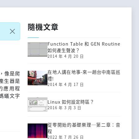
隨機文章
Function Table 和 GEN Routine
如何產生聲波？
2014 年 4 月 20 日
在地人講在地事-來一趟台中南區巡
怪，像是爬
禮!
產生器是
2014 年 4 月 17 日
字的應用程
螞蟻文字
Linux 如何設定時區？
2016 年 3 月 3 日
從零開始的基礎樂理─第二章：音
程
2022 年 7 月 26 日