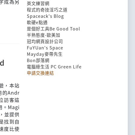
文字成為另
英文練習網
程式的奇技淫巧之道
Spaceack's Blog
軟硬e點通
是個好工具Be Good Tool
半熟態度-歐美加
冠均網頁設計公司
FuYUan's Space
Mayday麥帶先生
Bon部落網
d
電腦綠生活 PC Green Life
申請交換連結
體驗，本站
用的Andr
各位訪客這
。Magi
章，並提供
是找到自
速度比使