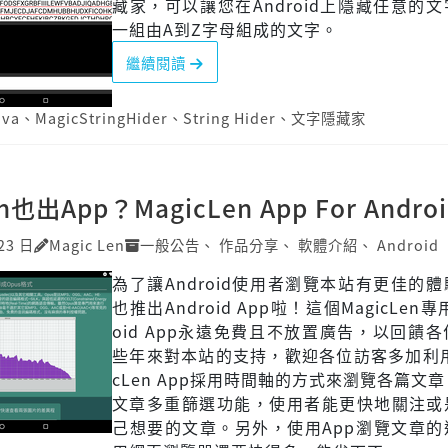
藏家，可以讓您在Android上隱藏任意的
一組由A到Z字母組成的文字。
繼續閱讀
ava
、
MagicStringHider
、
String Hider
、
文字隱藏家
n也出App？MagicLen App For Androi
23 日
Magic Len
一般公告
、
作品分享
、
軟體介紹
、
Android
為了讓Android使用者瀏覽本站有更佳的
也推出Android App啦！這個MagicLen專
oid App永遠免費且不放置廣告，以回饋
些年來對本站的支持，歡迎各位訪客多加利用
cLen App採用時間軸的方式來瀏覽各篇文
文章多重篩選功能，使用者能更快地關注或
己想要的文章。另外，使用App瀏覽文章的