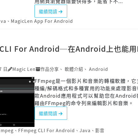
用網頁瀏覽器還要快得多，能省下不...
繼續閱讀
ava
、
MagicLen App For Android
 CLI For Android─在Android上也能
7 日
Magic Len
作品分享
、
軟體介紹
、
Android
FFmpeg是一個影片和音樂的轉檔軟體，
種編/解碼格式和多種實用的功能來處理影音
款Android應用程式可以幫助您在Androi
藉由FFmpeg的命令列來編輯影片和音樂。
繼續閱讀
Fmpeg
、
FFmpeg CLI For Android
、
Java
、
影音