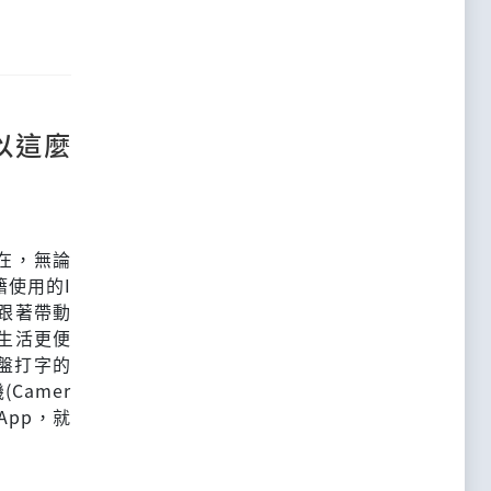
以這麼
存在，無論
籍使用的I
跟著帶動
的生活更便
盤打字的
Camer
App，就