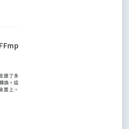
用FFmp
它支援了多
轉換。這
d裝置上，