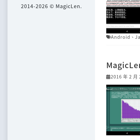
2014-2026 © MagicLen.
Android
、
J
MagicLe
2016 年 2 月 