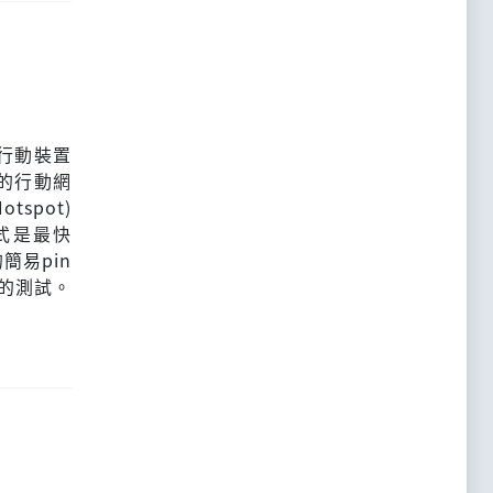
d行動裝置
的行動網
spot)
式是最快
簡易pin
的測試。