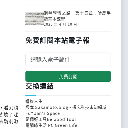
鋼琴學習之路─第十五章：哈農手
指基本練習
2025 年 4 月 10 日
免費訂閱本站電子報
免費訂閱
交換連結
迴旋人生
家，看到積
坂本 Sakamoto.blog - 探究科技未知領域
FuYUan's Space
燃燒了起
是個好工具Be Good Tool
去騎刺激
電腦綠生活 PC Green Life