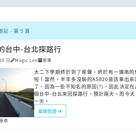
 - 第 5 頁
的台中-台北探路行
28 日
Magic Len
單車
大二下學期終於到了尾聲，終於有一連串的
啦！當然，半年多沒騎的AS820是該拿出
了，因為一些不知名的原因(?)，因此決定
個台中-台北來回探路行，預計兩天。而今天
一天。
繼續閱讀
單車