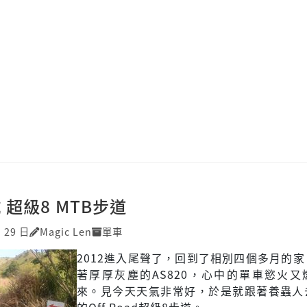
 超級8 MTB步道
月 29 日
Magic Len
單車
2012進入尾聲了，回到了相別四個多月的
著厚厚灰塵的AS820，心中的單車慾火又
來。見今天天氣非常好，於是就跟著養蟲人