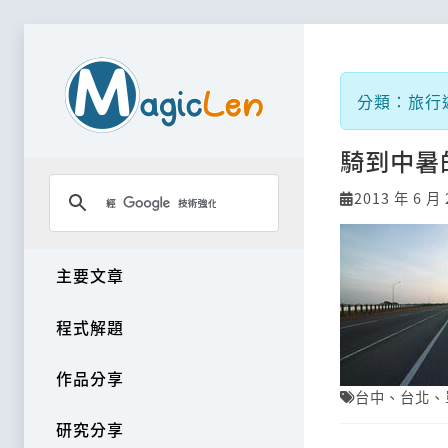
分類：旅行遊記
騎到中暑
2013 年 6 月 
主要文章
程式解題
作品分享
台中
、
台北
、
研究分享