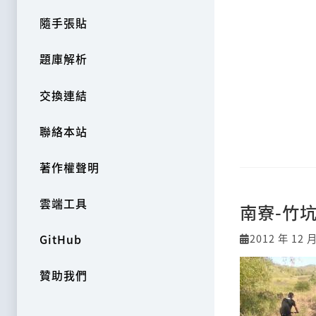
隨手張貼
題庫解析
交換連結
聯絡本站
著作權聲明
雲端工具
南寮-竹坑
2012 年 12 
GitHub
贊助我們