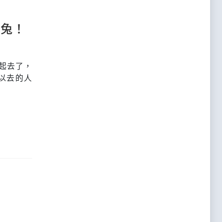
趴兔！
起去了，
以去的人