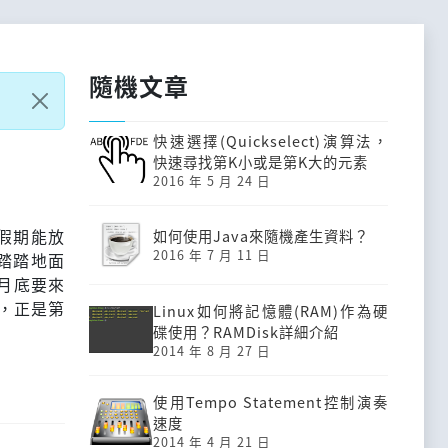
隨機文章
快速選擇(Quickselect)演算法，
快速尋找第K小或是第K大的元素
2016 年 5 月 24 日
假期能放
如何使用Java來隨機產生資料？
2016 年 7 月 11 日
來踏踏地面
在月底要來
，正是第
Linux如何將記憶體(RAM)作為硬
碟使用？RAMDisk詳細介紹
2014 年 8 月 27 日
使用Tempo Statement控制演奏
速度
2014 年 4 月 21 日