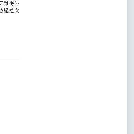
天難得碰
放過這次