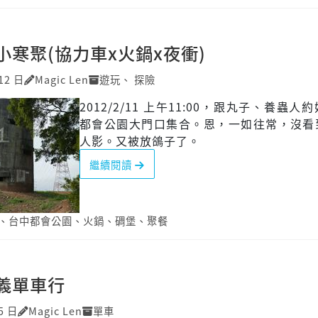
小寒聚(協力車x火鍋x夜衝)
12 日
Magic Len
遊玩
、
探險
2012/2/11 上午11:00，跟丸子、養蟲人
都會公園大門口集合。恩，一如往常，沒看
人影。又被放鴿子了。
繼續閱讀
、
台中都會公園
、
火鍋
、
碉堡
、
聚餐
義單車行
5 日
Magic Len
單車