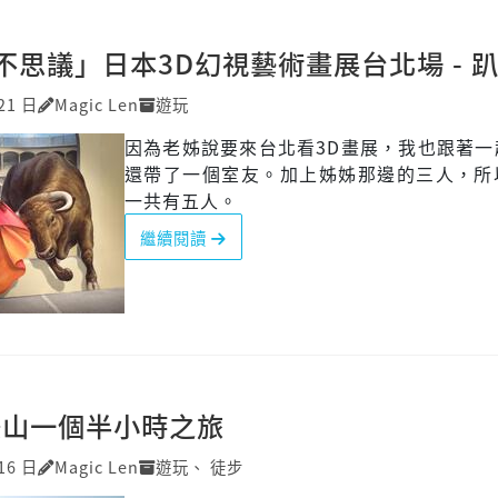
不思議」日本3D幻視藝術畫展台北場 - 
21 日
Magic Len
遊玩
因為老姊說要來台北看3D畫展，我也跟著一
還帶了一個室友。加上姊姊那邊的三人，所
一共有五人。
繼續閱讀
美山一個半小時之旅
16 日
Magic Len
遊玩
、
徒步