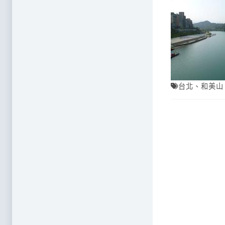
台北
、
和美山