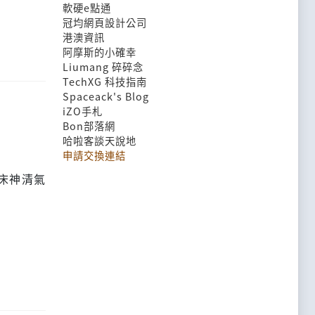
軟硬e點通
冠均網頁設計公司
港澳資訊
阿摩斯的小確幸
Liumang 碎碎念
TechXG 科技指南
Spaceack's Blog
iZO手札
Bon部落網
哈啦客談天說地
申請交換連結
床神清氣