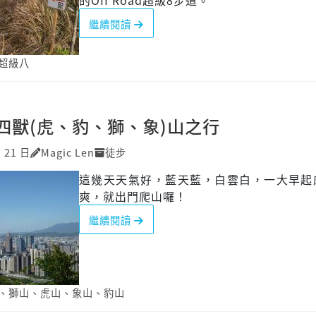
的Off Road超級8步道。
繼續閱讀
超級八
四獸(虎、豹、獅、象)山之行
月 21 日
Magic Len
徒步
這幾天天氣好，藍天藍，白雲白，一大早起
爽，就出門爬山囉！
繼續閱讀
、
獅山
、
虎山
、
象山
、
豹山