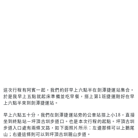
這次行程有阿賓一起，我們約好早上六點半在劍潭捷運站集合。
於是我早上五點就起床準備並吃早餐，搭上第1班捷運剛好在早
上六點半來到劍潭捷運站。
早上六點五十分，我們在劍潭捷運站旁的公車站搭上小18，直接
坐到終點站－坪頂古圳步道口。也是本次行程的起點。坪頂古圳
步道入口處有兩條叉路，如下面照片所示：左邊那條可以上鵝尾
山；右邊這條則可以到坪頂古圳親山步道。