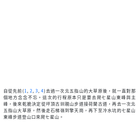
自從先前(
1
,
2
,
3
,
4
)去過一次北五指山的大草原後，就一直對那
個地方念念不忘。這次的行程原本只是要去爬七星山東峰與主
峰，後來乾脆決定從坪頂古圳親山步道接荷蘭古道，再去一次北
五指山大草原，然後走石梯嶺到擎天崗，再下至冷水坑的七星山
東峰步道登山口來爬七星山。