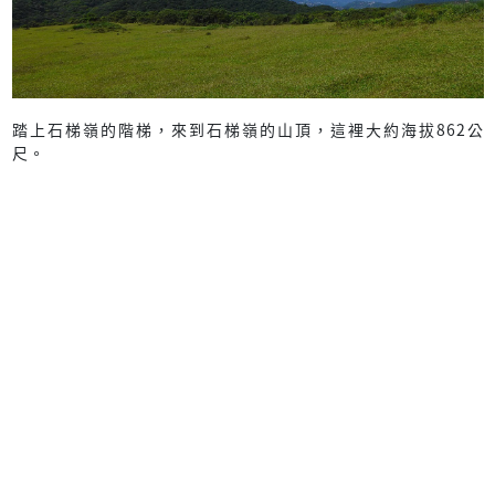
踏上石梯嶺的階梯，來到石梯嶺的山頂，這裡大約海拔862公
尺。