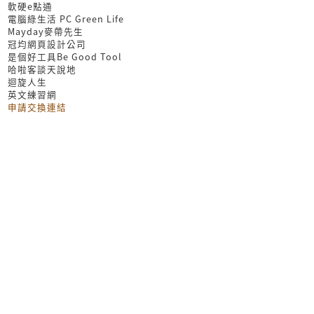
軟硬e點通
電腦綠生活 PC Green Life
Mayday麥帶先生
冠均網頁設計公司
是個好工具Be Good Tool
哈啦客談天說地
迴旋人生
英文練習網
申請交換連結