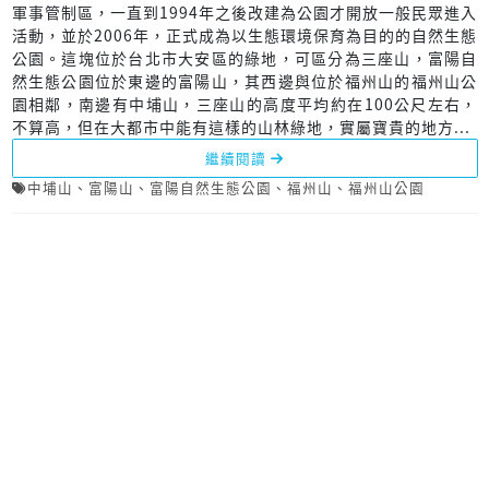
軍事管制區，一直到1994年之後改建為公園才開放一般民眾進入
活動，並於2006年，正式成為以生態環境保育為目的的自然生態
公園。這塊位於台北市大安區的綠地，可區分為三座山，富陽自
然生態公園位於東邊的富陽山，其西邊與位於福州山的福州山公
園相鄰，南邊有中埔山，三座山的高度平均約在100公尺左右，
不算高，但在大都市中能有這樣的山林綠地，實屬寶貴的地方...
繼續閱讀
中埔山
、
富陽山
、
富陽自然生態公園
、
福州山
、
福州山公園