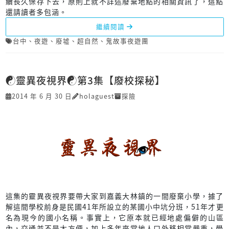
續長久保存下去，原則上就不詳述廢棄地點的相關資訊了，這點
還請讀者多包涵。
繼續閱讀
台中
、
夜遊
、
廢墟
、
超自然
、
鬼故事夜遊團
☯靈異夜視界☯第3集【廢校探秘】
2014 年 6 月 30 日
holaguest
探險
這集的靈異夜視界要帶大家到嘉義大林鎮的一間廢棄小學，據了
解這間學校前身是民國41年所設立的某國小中坑分班，51年才更
名為現今的國小名稱。事實上，它原本就已經地處偏僻的山區
內，交通並不是太方便，加上多年來當地人口外移相當嚴重，學