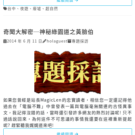
台中
、
夜遊
、
廢墟
、
超自然
奇聞大解密─神秘綠園道之黃臉伯
2014 年 6 月 11 日
holaguest
專題採訪
如果您曾經是站長MagicLen的忠實讀者，相信您一定還記得他
過去在「電腦不難」中曾發表一篇與電腦毫無關連的古怪異事
文，我記得沒錯的話，當時還引發許多網友的熱烈討論呢! 只不
過話說回來，為何這件不可思議的事情我還要在這裡重新提起
呢? 趕緊聽我娓娓道來吧!
繼續閱讀