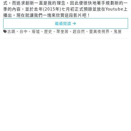
式，而追求創新一直是我的理念，因此便很快地著手規劃新的一
季的內容，並於去年(2015年)七月初正式預錄並放在Youtube上
播出，現在就讓我們一塊來欣賞這段影片吧！
繼續閱讀
古蹟
、
台中
、
廢墟
、
歷史
、
聚奎居
、
超自然
、
靈異夜視界
、
鬼屋