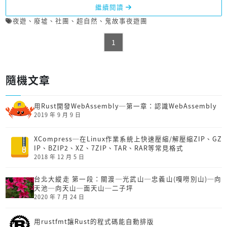
繼續閱讀
夜遊
、
廢墟
、
社團
、
超自然
、
鬼故事夜遊團
1
隨機文章
用Rust開發Web­Assembly─第一章：認識Web­Assembly
2019 年 9 月 9 日
XCompress─在Linux作業系統上快速壓縮/解壓縮ZIP、GZ
IP、BZIP2、XZ、7ZIP、TAR、RAR等常見格式
2018 年 12 月 5 日
台北大縱走 第一段：關渡─光武山─忠義山(嘎嘮別山)─向
天池─向天山─面天山─二子坪
2020 年 7 月 24 日
用rustfmt讓Rust的程式碼能自動排版