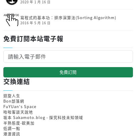
2020 年 1 月 16 日
寫程式的基本功：排序演算法(Sorting Algorithm)
2016 年 5 月 16 日
免費訂閱本站電子報
免費訂閱
交換連結
迴旋人生
Bon部落網
FuYUan's Space
哈啦客談天說地
坂本 Sakamoto.blog - 探究科技未知領域
半熟態度-歐美加
低調一點
港澳資訊