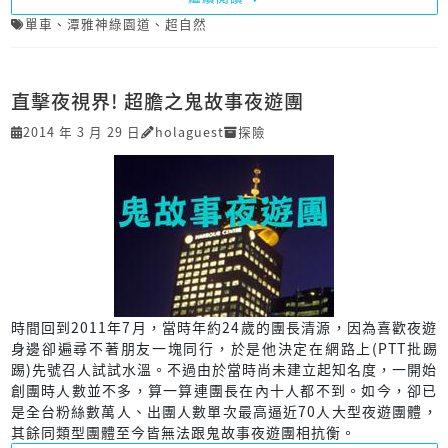
單車
、
潭雅神綠園道
、
超自然
直擊夜視界! 超膽之鬼故事夜遊團
2014 年 3 月 29 日
holaguest
探險
時間回到2011年7月，當時年約24歲的團長清源，因為喜歡夜遊
身邊卻遍尋不著朋友一塊同行，於是他決定在網路上(PTT批踢
踢)先號召人試試水溫。不過由於當時尚未建立起知名度，一開始
創團時人數並不多，算一算連團長在內十人都不到。如今，卻已
是全台粉絲數萬人、出團人數單次最高逼近70人大型夜遊團體，
其餘同類型團體至今皆無法跟鬼故事夜遊團相抗衡。