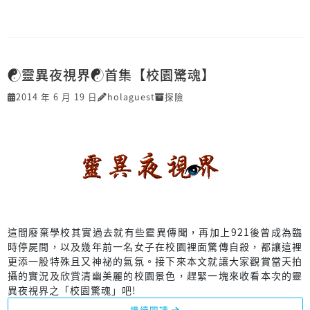
☯靈異夜視界☯首集【校園驚魂】
2014 年 6 月 19 日
holaguest
探險
這間廢棄學校其實過去就有些靈異傳聞，再加上921後曾成為臨
時停屍間，以及幾年前一名女子在校園裡面驚傳自殺，都讓這裡
更添一股特殊且又神祕的氣氛。接下來本文就讓大家觀賞當天拍
攝的實況及欣賞清幽美麗的校園景色，趕緊一塊來收看本次的靈
異夜視界之「校園驚魂」吧!
繼續閱讀