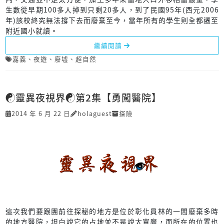
生數從早期100多人掉到只剩20多人，到了民國95年(西元2006
年)該校終究無法撐下去而廢棄至今，當年所有的學生則全都遷至
附近國小就讀。
繼續閱讀
嘉義
、
夜遊
、
廢墟
、
超自然
☯靈異夜視界☯第2集【勇闖醫院】
2014 年 6 月 22 日
holaguest
探險
這次我們要跟團前往探秘的地方是位於彰化員林的一間廢棄多時
的地方醫院，坦白說它的占地並不是說太寬廣，而所在的位置也