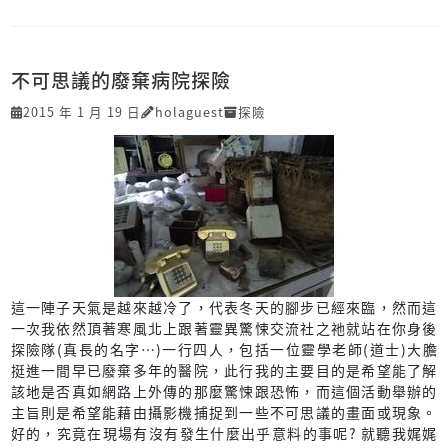
不可思議的廢棄病院探險
2015 年 1 月 19 日
holaguest
探險
這一陣子天氣是越來越冷了，代表冬天的腳步已經來臨，然而這
一次我依然頂著寒風北上跟著靈異驚悚交流社之祂就站在你身後
探險隊(真長的名字…)一行四人，包括一位靈學老師(道士)大膽
挺進一間早已廢棄多年的醫院，此行我的主要目的是希望能了解
該地是否真如網路上外傳的那麼驚悚跟恐怖，而這個活動舉辦的
主旨則是希望能藉由攝影機捕捉到一些不可思議的畫面或現象。
好的，究竟在現場有沒有發生什麼出乎意料的事呢? 就聽我娓娓