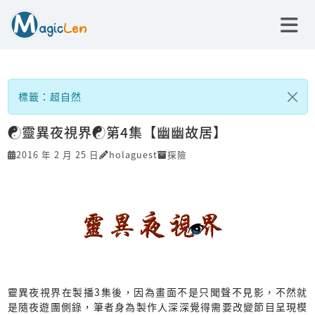
標籤：超自然
☯靈異夜視界☯第4集【幽幽故居】
2016 年 2 月 25 日
holaguest
探險
靈異夜視界在製播3集後，因為畫面不是只聞聲不見影，不然就
是隨夜遊團側錄，筆者身為製作人深深覺得需要改變節目呈現模