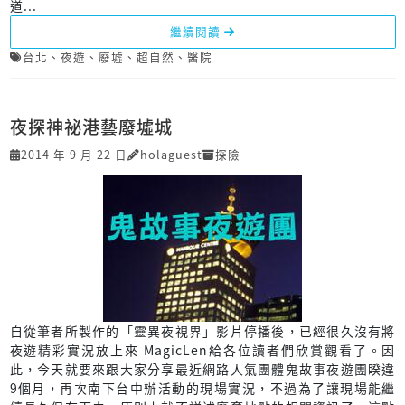
道...
繼續閱讀
台北
、
夜遊
、
廢墟
、
超自然
、
醫院
夜探神祕港藝廢墟城
2014 年 9 月 22 日
holaguest
探險
自從筆者所製作的「靈異夜視界」影片停播後，已經很久沒有將
夜遊精彩實況放上來 MagicLen給各位讀者們欣賞觀看了。因
此，今天就要來跟大家分享最近網路人氣團體鬼故事夜遊團睽違
9個月，再次南下台中辦活動的現場實況，不過為了讓現場能繼