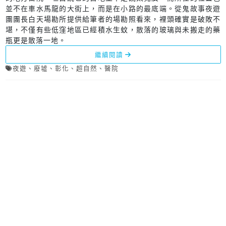
並不在車水馬龍的大街上，而是在小路的最底端。從鬼故事夜遊
團團長白天場勘所提供給筆者的場勘照看來，裡頭確實是破敗不
堪，不僅有些低窪地區已經積水生蚊，散落的玻璃與未搬走的藥
瓶更是散落一地。
繼續閱讀
夜遊
、
廢墟
、
彰化
、
超自然
、
醫院