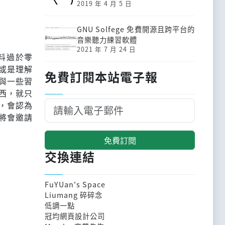
2019 年 4 月 5 日
GNU Solfege 免費開源且跨平台的
音樂聽力練習軟體
2021 年 7 月 24 日
料過於零
或是理解
免費訂閱本站電子報
與一些習
西，就只
，會認為
將會邀請
免費訂閱
交換連結
FuYUan's Space
Liumang 碎碎念
低調一點
冠均網頁設計公司