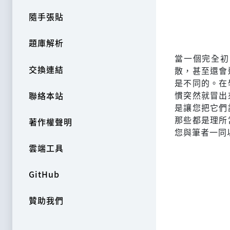
隨手張貼
題庫解析
當一個完全初
交換連結
散，甚至還會
是不同的。在
慣突然就冒出
聯絡本站
是讓您把它們
那些都是理所
著作權聲明
您與筆者一同
雲端工具
GitHub
贊助我們