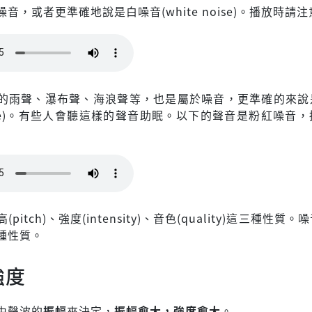
音，或者更準確地說是白噪音(white noise)。播放時請
的雨聲、瀑布聲、海浪聲等，也是屬於噪音，更準確的來說
noise)。有些人會聽這樣的聲音助眠。以下的聲音是粉紅噪音
pitch)、強度(intensity)、音色(quality)這三種性質
種性質。
強度
由聲波的
振幅
來決定，
振幅愈大，強度愈大
。