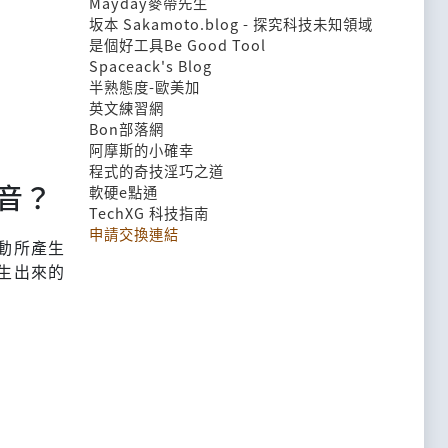
Mayday麥帶先生
坂本 Sakamoto.blog - 探究科技未知領域
是個好工具Be Good Tool
Spaceack's Blog
半熟態度-歐美加
英文練習網
Bon部落網
阿摩斯的小確幸
程式的奇技淫巧之道
音？
軟硬e點通
TechXG 科技指南
申請交換連結
振動所產生
產生出來的