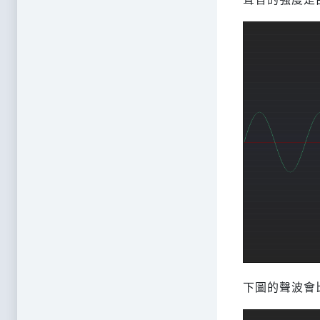
下圖的聲波會