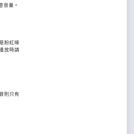
注意音量。
是粉紅噪
，播放時請
。噪音則只有