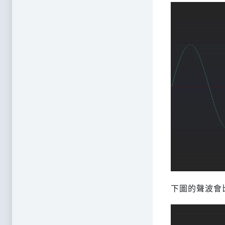
下圖的聲波會