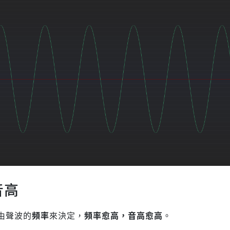
音高
由聲波的
頻率
來決定，
頻率愈高，音高愈高
。