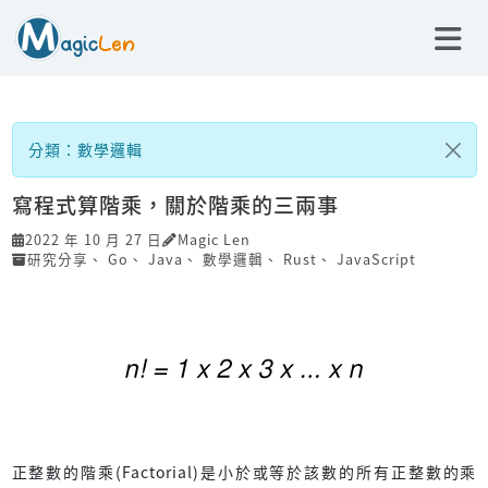
分類：數學邏輯
寫程式算階乘，關於階乘的三兩事
2022 年 10 月 27 日
Magic Len
研究分享
、
Go
、
Java
、
數學邏輯
、
Rust
、
JavaScript
正整數的階乘(Factorial)是小於或等於該數的所有正整數的乘