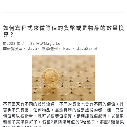
如何寫程式來做等值的貨幣或是物品的數量換
算？
2022 年 7 月 28 日
Magic Len
研究分享
、
Java
、
數學邏輯
、
Rust
、
JavaScript
不同國家有不同的貨幣流通，不同的貨幣也會有不同的價值。其
實也不只貨幣，任何物品，無論實體的或是虛擬的都一樣，只要
價值可以被衡量，就可以被等值換算。講到錢就傷感情，以蘋果
和橘子來舉例好了，假設2顆蘋果等值於3粒橘子，那麼8顆蘋果