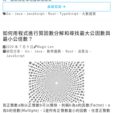
繼續閱讀
Go
、
Java
、
JavaScript
、
Rust
、
TypeScript
、
大數運算
如何用程式進行質因數分解和尋找最大公因數與
最小公倍數？
2020 年 7 月 9 日
Magic Len
研究分享
、
Go
、
Java
、
數學邏輯
、
Rust
、
演算法
、
JavaScript
若正整數a除以正整數b可以整除，則稱b為a的因數(Factor)，a
為b的倍數(Multiple)，1是所有正整數最小的因數，任意正整數