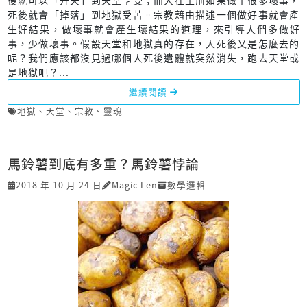
死後就會「掉落」到地獄受苦。宗教藉由描述一個做好事就會產
生好結果，做壞事就會產生壞結果的道理，來引導人們多做好
事，少做壞事。假設天堂和地獄真的存在，人死後又是怎麼去的
呢？我們應該都沒見過哪個人死後遺體就突然消失，跑去天堂或
是地獄吧？...
繼續閱讀
地獄
、
天堂
、
宗教
、
靈魂
馬鈴薯到底有多重？馬鈴薯悖論
2018 年 10 月 24 日
Magic Len
數學邏輯