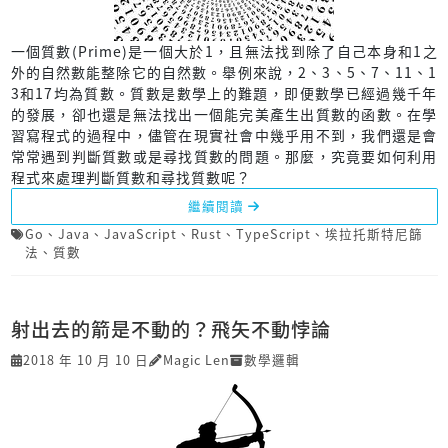
一個質數(Prime)是一個大於1，且無法找到除了自己本身和1之
外的自然數能整除它的自然數。舉例來說，2、3、5、7、11、1
3和17均為質數。質數是數學上的難題，即便數學已經過幾千年
的發展，卻也還是無法找出一個能完美產生出質數的函數。在學
習寫程式的過程中，儘管在現實社會中幾乎用不到，我們還是會
常常遇到判斷質數或是尋找質數的問題。那麼，究竟要如何利用
程式來處理判斷質數和尋找質數呢？
繼續閱讀
Go
、
Java
、
JavaScript
、
Rust
、
TypeScript
、
埃拉托斯特尼篩
法
、
質數
射出去的箭是不動的？飛矢不動悖論
2018 年 10 月 10 日
Magic Len
數學邏輯