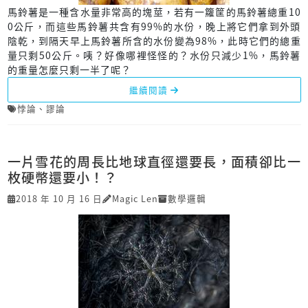
馬鈴薯是一種含水量非常高的塊莖，若有一籮筐的馬鈴薯總重10
0公斤，而這些馬鈴薯共含有99%的水份，晚上將它們拿到外頭
陰乾，到隔天早上馬鈴薯所含的水份變為98%，此時它們的總重
量只剩50公斤。咦？好像哪裡怪怪的？水份只減少1%，馬鈴薯
的重量怎麼只剩一半了呢？
繼續閱讀
悖論
、
謬論
一片雪花的周長比地球直徑還要長，面積卻比一
枚硬幣還要小！？
2018 年 10 月 16 日
Magic Len
數學邏輯