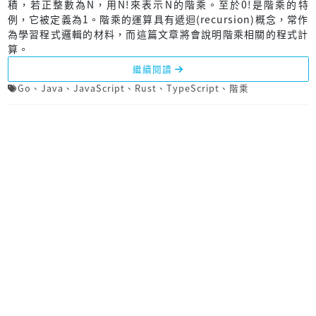
積，若正整數為N，用N!來表示N的階乘。至於0!是階乘的特
例，它被定義為1。階乘的運算具有遞迴(recursion)概念，常作
為學習程式邏輯的材料，而這篇文章將會說明階乘相關的程式計
算。
繼續閱讀
Go
、
Java
、
JavaScript
、
Rust
、
TypeScript
、
階乘