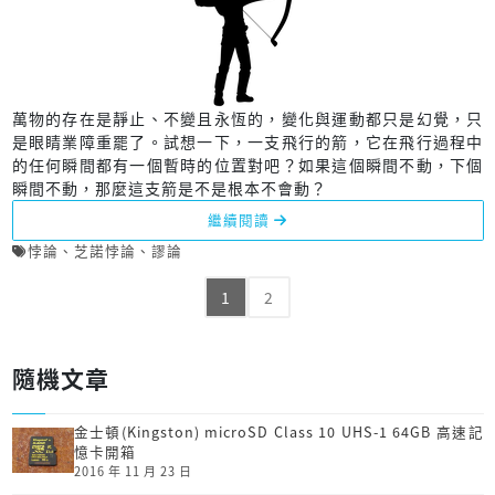
萬物的存在是靜止、不變且永恆的，變化與運動都只是幻覺，只
是眼睛業障重罷了。試想一下，一支飛行的箭，它在飛行過程中
的任何瞬間都有一個暫時的位置對吧？如果這個瞬間不動，下個
瞬間不動，那麼這支箭是不是根本不會動？
繼續閱讀
悖論
、
芝諾悖論
、
謬論
1
2
隨機文章
金士頓(Kingston) microSD Class 10 UHS-1 64GB 高速記
憶卡開箱
2016 年 11 月 23 日