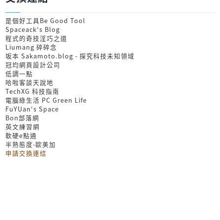
是個好工具Be Good Tool
Spaceack's Blog
程式的奇技淫巧之道
Liumang 碎碎念
坂本 Sakamoto.blog - 探究科技未知領域
冠均網頁設計公司
低調一點
哈啦客談天說地
TechXG 科技指南
電腦綠生活 PC Green Life
FuYUan's Space
Bon部落網
英文練習網
軟硬e點通
半熟態度-歐美加
申請交換連結