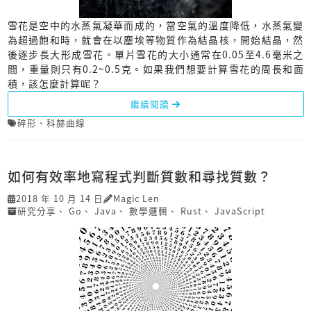
雪花是空中的水蒸氣凝華而成的，當空氣的溫度降低，水蒸氣變
為超過飽和時，就會在以塵埃等物質作為結晶核，開始結晶，然
後逐步長大形成雪花。單片雪花的大小通常在0.05至4.6毫米之
間，重量則只有0.2~0.5克。如果我們想要計算雪花的周長和面
積，該怎麼計算呢？
繼續閱讀
碎形
、
科赫曲線
如何有效率地寫程式判斷質數和尋找質數？
2018 年 10 月 14 日
Magic Len
研究分享
、
Go
、
Java
、
數學邏輯
、
Rust
、
JavaScript