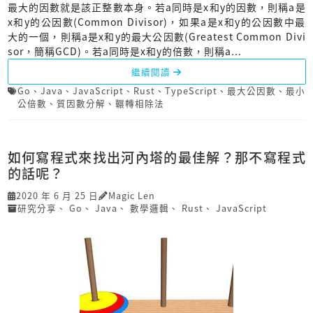
最大的因數就是該正整數本身。若a同時是x和y的因數，則稱a是
x和y的公因數(Common Divisor)，如果a是x和y的公因數中最
大的一個，則稱a是x和y的最大公因數(Greatest Common Divi
sor，簡稱GCD)。若a同時是x和y的倍數，則稱a...
繼續閱讀
Go
、
Java
、
JavaScript
、
Rust
、
TypeScript
、
最大公因數
、
最小
公倍數
、
質因數分解
、
輾轉相除法
如何寫程式來找出河內塔的最佳解？那不寫程式
的話呢？
2020 年 6 月 25 日
Magic Len
研究分享
、
Go
、
Java
、
數學邏輯
、
Rust
、
JavaScript