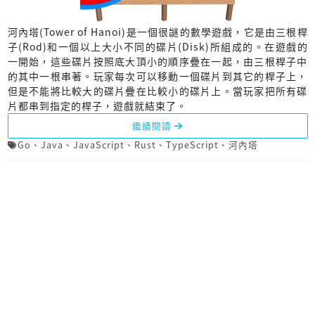
河內塔(Tower of Hanoi)是一個很謎的數學遊戲，它是由三根桿
子(Rod)和一個以上大小不同的碟片(Disk)所組成的。在遊戲的
一開始，這些碟片按照底大頂小的順序疊在一起，由三根桿子中
的其中一根串著。玩家每次可以移動一個碟片到其它的桿子上，
但是不能將比較大的碟片疊在比較小的碟片上。當玩家把所有碟
片都串到指定的桿子，遊戲就結束了。
繼續閱讀
Go
、
Java
、
JavaScript
、
Rust
、
TypeScript
、
河內塔