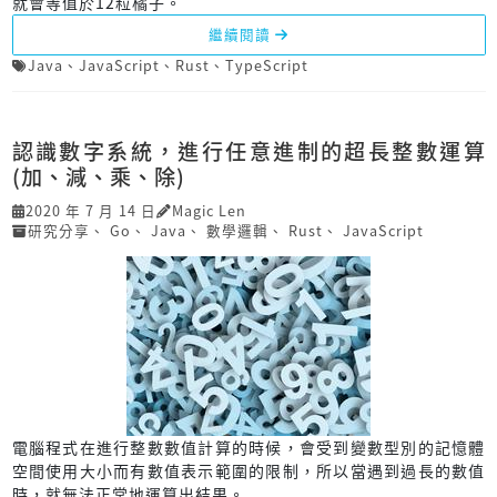
就會等值於12粒橘子。
繼續閱讀
Java
、
JavaScript
、
Rust
、
TypeScript
認識數字系統，進行任意進制的超長整數運算
(加、減、乘、除)
2020 年 7 月 14 日
Magic Len
研究分享
、
Go
、
Java
、
數學邏輯
、
Rust
、
JavaScript
電腦程式在進行整數數值計算的時候，會受到變數型別的記憶體
空間使用大小而有數值表示範圍的限制，所以當遇到過長的數值
時，就無法正常地運算出結果。