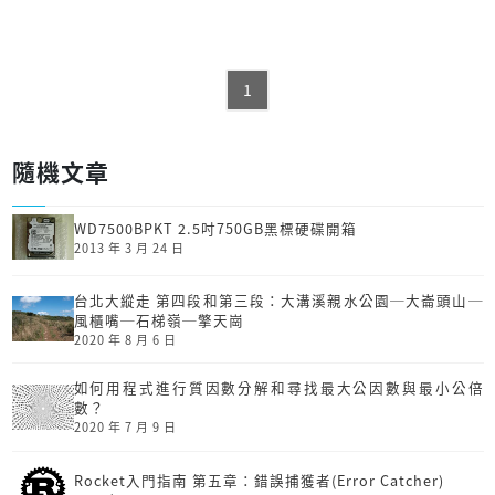
1
隨機文章
WD7500BPKT 2.5吋750GB黑標硬碟開箱
2013 年 3 月 24 日
台北大縱走 第四段和第三段：大溝溪親水公園─大崙頭山─
風櫃嘴─石梯嶺─擎天崗
2020 年 8 月 6 日
如何用程式進行質因數分解和尋找最大公因數與最小公倍
數？
2020 年 7 月 9 日
Rocket入門指南 第五章：錯誤捕獲者(Error Catcher)