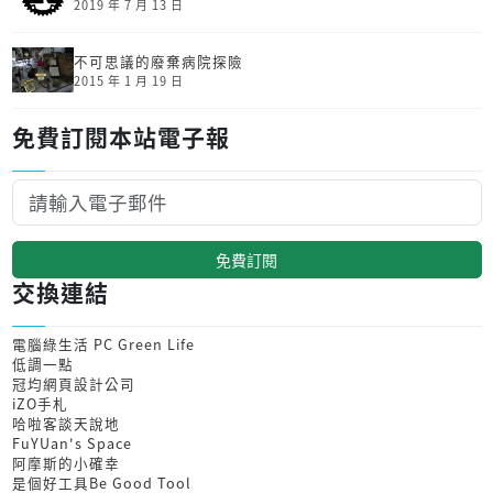
2019 年 7 月 13 日
不可思議的廢棄病院探險
2015 年 1 月 19 日
免費訂閱本站電子報
免費訂閱
交換連結
電腦綠生活 PC Green Life
低調一點
冠均網頁設計公司
iZO手札
哈啦客談天說地
FuYUan's Space
阿摩斯的小確幸
是個好工具Be Good Tool