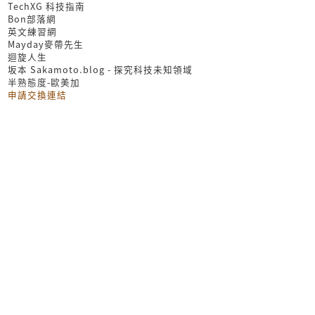
TechXG 科技指南
Bon部落網
英文練習網
Mayday麥帶先生
迴旋人生
坂本 Sakamoto.blog - 探究科技未知領域
半熟態度-歐美加
申請交換連結