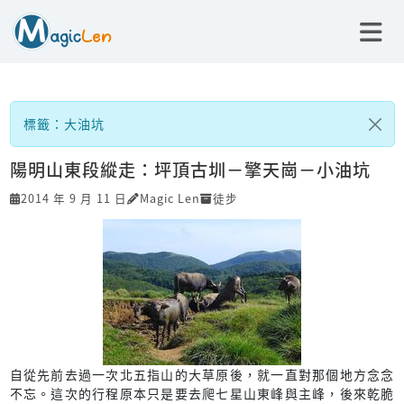
標籤：大油坑
陽明山東段縱走：坪頂古圳－擎天崗－小油坑
2014 年 9 月 11 日
Magic Len
徒步
自從先前去過一次北五指山的大草原後，就一直對那個地方念念
不忘。這次的行程原本只是要去爬七星山東峰與主峰，後來乾脆