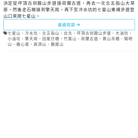
決定從坪頂古圳親山步道接荷蘭古道，再去一次北五指山大草
原，然後走石梯嶺到擎天崗，再下至冷水坑的七星山東峰步道登
山口來爬七星山。
繼續閱讀
七星山
、
冷水坑
、
北五指山
、
台北
、
坪頂古圳親山步道
、
大油坑
、
小油坑
、
擎天崗
、
田尾仔橋
、
竹篙山
、
荷蘭古道
、
菁山吊橋
、
陽明
山
、
雞心崙
、
高頂山
、
鵝尾山