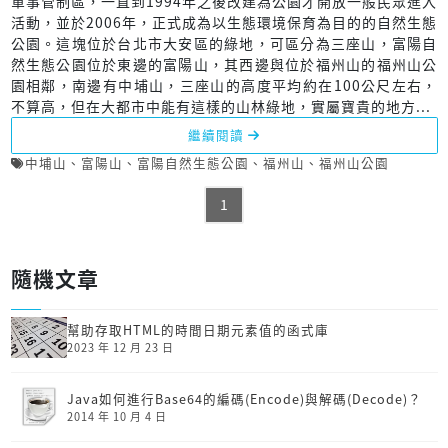
軍事管制區，一直到1994年之後改建為公園才開放一般民眾進入
活動，並於2006年，正式成為以生態環境保育為目的的自然生態
公園。這塊位於台北市大安區的綠地，可區分為三座山，富陽自
然生態公園位於東邊的富陽山，其西邊與位於福州山的福州山公
園相鄰，南邊有中埔山，三座山的高度平均約在100公尺左右，
不算高，但在大都市中能有這樣的山林綠地，實屬寶貴的地方...
繼續閱讀
中埔山
、
富陽山
、
富陽自然生態公園
、
福州山
、
福州山公園
1
隨機文章
幫助存取HTML的時間日期元素值的函式庫
2023 年 12 月 23 日
Java如何進行Base64的編碼(Encode)與解碼(Decode)？
2014 年 10 月 4 日