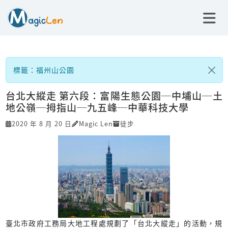
標籤：福州山公園
台北大縱走 第六段：富陽生態公園─中埔山─土
地公嶺─拇指山─九五峰─中華科技大學
2020 年 8 月 20 日
Magic Len
徒步
臺北市政府工務局大地工程處規劃了「台北大縱走」的活動，規