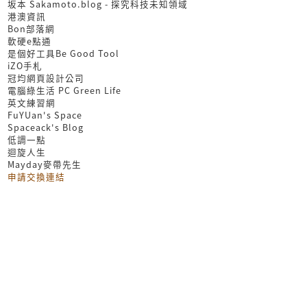
坂本 Sakamoto.blog - 探究科技未知領域
港澳資訊
Bon部落網
軟硬e點通
是個好工具Be Good Tool
iZO手札
冠均網頁設計公司
電腦綠生活 PC Green Life
英文練習網
FuYUan's Space
Spaceack's Blog
低調一點
迴旋人生
Mayday麥帶先生
申請交換連結