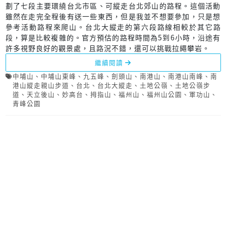
劃了七段主要環繞台北市區、可縱走台北郊山的路程。這個活動
雖然在走完全程後有送一些東西，但是我並不想要參加，只是想
參考活動路程來爬山。台北大縱走的第六段路線相較於其它路
段，算是比較複雜的。官方預估的路程時間為5到6小時，沿途有
許多視野良好的觀景處，且路況不錯，還可以挑戰拉繩攀岩。
繼續閱讀
中埔山
、
中埔山東峰
、
九五峰
、
劍頭山
、
南港山
、
南港山南峰
、
南
港山縱走親山步道
、
台北
、
台北大縱走
、
土地公嶺
、
土地公嶺步
道
、
天立後山
、
妙高台
、
拇指山
、
福州山
、
福州山公園
、
軍功山
、
青峰公園