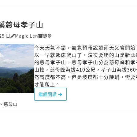
溪慈母孝子山
25 日
Magic Len
徒步
今天天氣不錯，氣象預報說過兩天又會開始
以一早就起床爬山了。這次要爬的山是新北
的慈母孝子山，慈母孝子山分為慈母峰和孝
山峰，慈母峰海拔410公尺，孝子山海拔36
然高度都不高，但是坡度都十分陡峭，需要
才能爬上。
繼續閱讀
、
慈母山