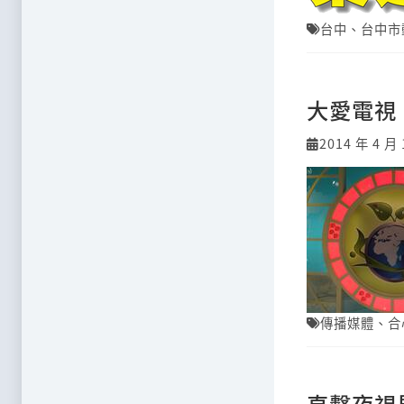
台中
、
台中市
大愛電視
2014 年 4 月 
傳播媒體
、
合
直擊夜視