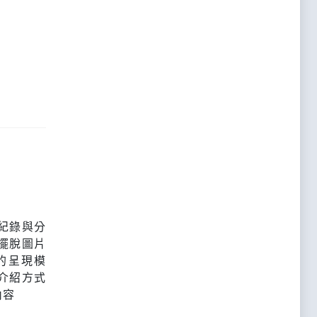
紀錄與分
擺脫圖片
的呈現模
介紹方式
內容