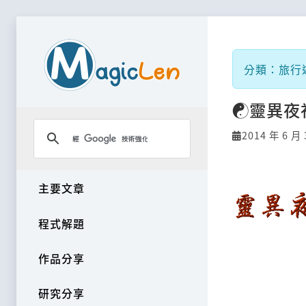
分類：旅行遊記
☯靈異夜
2014 年 6 月 
主要文章
程式解題
作品分享
研究分享