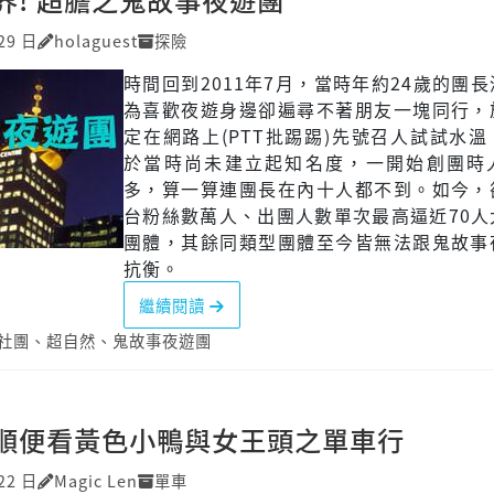
29 日
holaguest
探險
時間回到2011年7月，當時年約24歲的團
為喜歡夜遊身邊卻遍尋不著朋友一塊同行，
定在網路上(PTT批踢踢)先號召人試試水
於當時尚未建立起知名度，一開始創團時
多，算一算連團長在內十人都不到。如今，
台粉絲數萬人、出團人數單次最高逼近70人
團體，其餘同類型團體至今皆無法跟鬼故事
抗衡。
繼續閱讀
社團
、
超自然
、
鬼故事夜遊團
順便看黃色小鴨與女王頭之單車行
22 日
Magic Len
單車