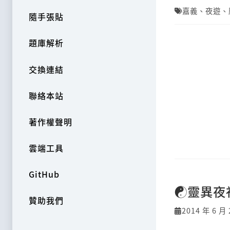
嘉義
、
夜遊
、
隨手張貼
題庫解析
交換連結
聯絡本站
著作權聲明
雲端工具
GitHub
☯靈異夜
贊助我們
2014 年 6 月 