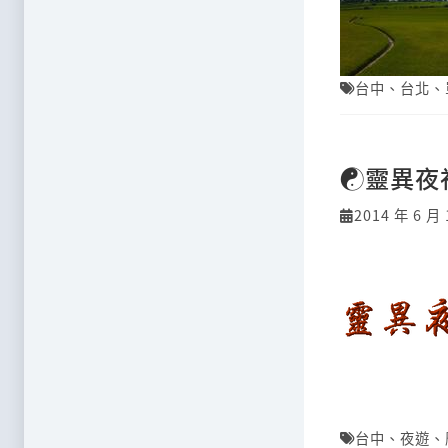
台中
、
台北
、
☯靈異夜
2014 年 6 月 
台中
、
夜遊
、