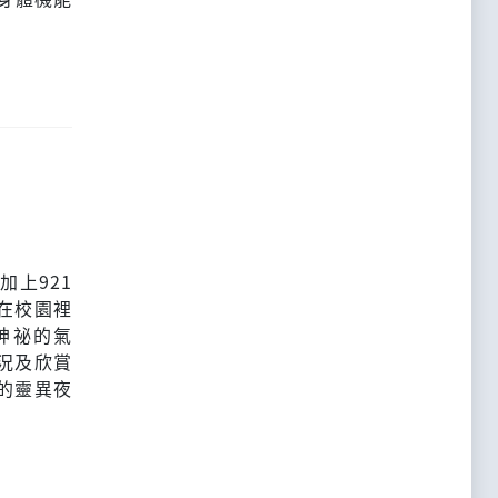
上921
在校園裡
神祕的氣
況及欣賞
的靈異夜