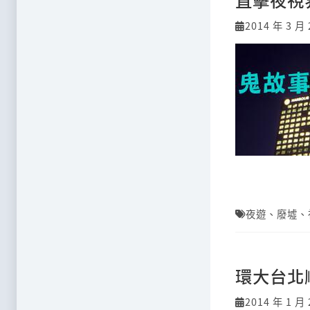
2014 年 3 月 
夜遊
、
廢墟
、
環大台北
2014 年 1 月 