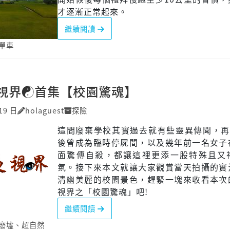
才逐漸正常起來。
繼續閱讀
單車
視界☯首集【校園驚魂】
19 日
holaguest
探險
這間廢棄學校其實過去就有些靈異傳聞，再加
後曾成為臨時停屍間，以及幾年前一名女子
面驚傳自殺，都讓這裡更添一股特殊且又
氛。接下來本文就讓大家觀賞當天拍攝的實
清幽美麗的校園景色，趕緊一塊來收看本次
視界之「校園驚魂」吧!
繼續閱讀
廢墟
、
超自然