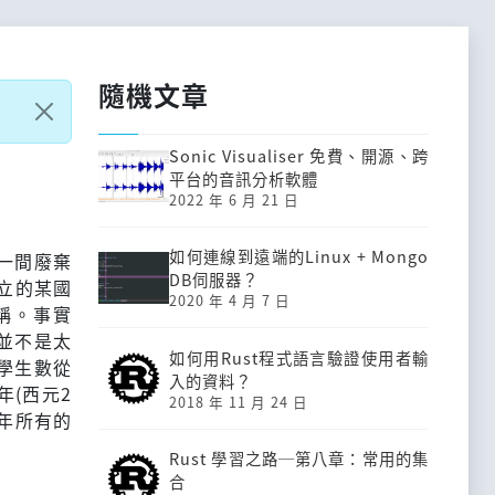
隨機文章
Sonic Visualiser 免費、開源、跨
平台的音訊分析軟體
2022 年 6 月 21 日
如何連線到遠端的Linux + Mongo
一間廢棄
DB伺服器？
立的某國
2020 年 4 月 7 日
稱。事實
並不是太
如何用Rust程式語言驗證使用者輸
學生數從
入的資料？
年(西元2
2018 年 11 月 24 日
當年所有的
Rust 學習之路─第八章：常用的集
合