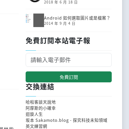
2018 年 6 月 18 日
Android 如何選取圖片或是檔案？
2014 年 9 月 4 日
免費訂閱本站電子報
免費訂閱
交換連結
哈啦客談天說地
阿摩斯的小確幸
迴旋人生
坂本 Sakamoto.blog - 探究科技未知領域
英文練習網