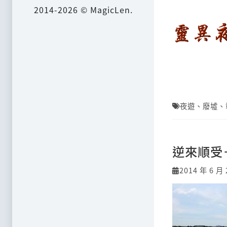
2014-2026 © MagicLen.
夜遊
、
廢墟
、
逆來順受
2014 年 6 月 