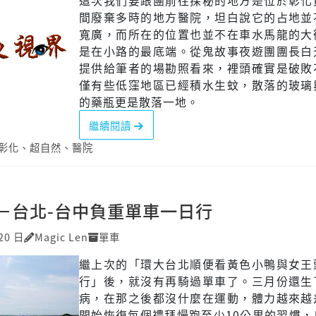
這次我們要跟團前往探秘的地方是位於彰化
間廢棄多時的地方醫院，坦白說它的占地並
寬廣，而所在的位置也並不在車水馬龍的大
是在小路的最底端。從鬼故事夜遊團團長白
提供給筆者的場勘照看來，裡頭確實是破敗
僅有些低窪地區已經積水生蚊，散落的玻璃
的藥瓶更是散落一地。
繼續閱讀
彰化
、
超自然
、
醫院
－台北-台中負重單車一日行
20 日
Magic Len
單車
繼上次的「環大台北順便看黃色小鴨與女王
行」後，就沒有再騎過單車了。三月份還生
病，在那之後都沒什麼在運動，體力越來越
開始恢復每個禮拜慢跑至少10公里的習慣，