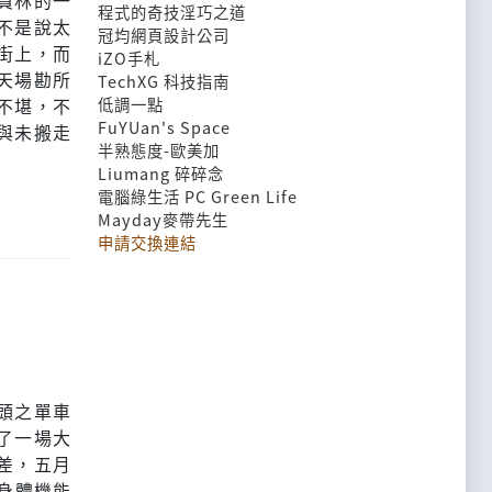
員林的一
程式的奇技淫巧之道
不是說太
冠均網頁設計公司
街上，而
iZO手札
天場勘所
TechXG 科技指南
不堪，不
低調一點
FuYUan's Space
與未搬走
半熟態度-歐美加
Liumang 碎碎念
電腦綠生活 PC Green Life
Mayday麥帶先生
申請交換連結
頭之單車
了一場大
差，五月
身體機能