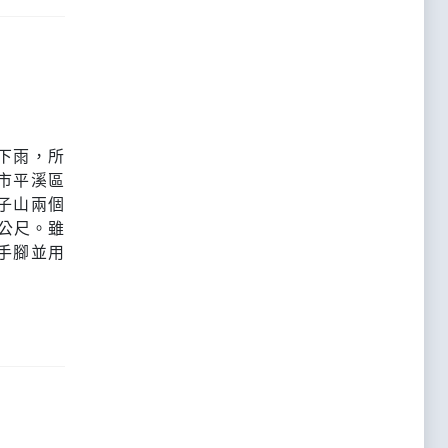
下雨，所
市平溪區
子山兩個
0公尺。雖
手腳並用