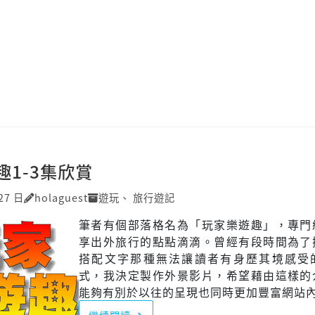
趣1-3集欣賞
27 日
holaguest
遊玩
、
旅行遊記
筆者有個部落格名為「玩家樂遊趣」，專門
享出外旅行的點點滴滴。曾經有段時間為了
搭配文字那種無法讓讀者有身歷其境感受
式，我決定製作外景影片，希望藉由這樣的
能夠有別於以往的呈現也同時更加豐富網站