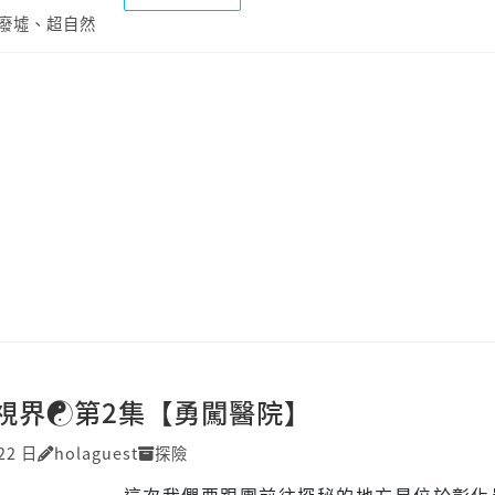
廢墟
、
超自然
視界☯第2集【勇闖醫院】
22 日
holaguest
探險