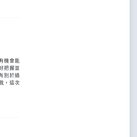
有機會能
好把握並
有別於過
我，這次