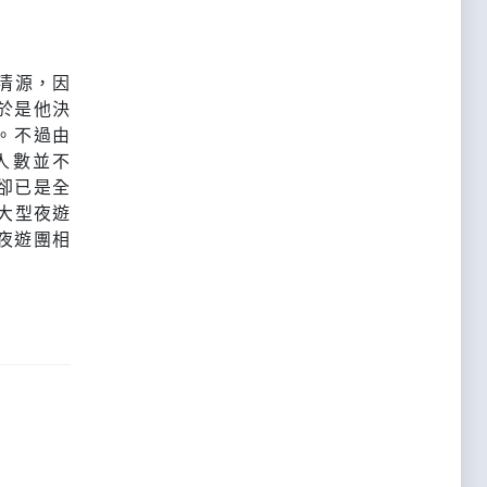
長清源，因
於是他決
溫。不過由
人數並不
卻已是全
大型夜遊
夜遊團相