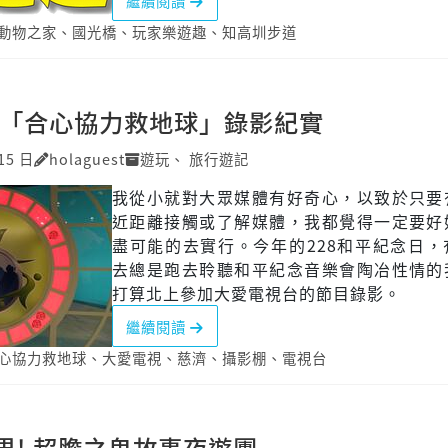
繼續閱讀
動物之家
、
國光橋
、
玩家樂遊趣
、
知高圳步道
 「合心協力救地球」錄影紀實
15 日
holaguest
遊玩
、
旅行遊記
我從小就對大眾媒體有好奇心，以致於只要
近距離接觸或了解媒體，我都覺得一定要好
盡可能的去實行。今年的228和平紀念日，
去總是跑去聆聽和平紀念音樂會陶冶性情的
打算北上參加大愛電視台的節目錄影。
繼續閱讀
心協力救地球
、
大愛電視
、
慈濟
、
攝影棚
、
電視台
界! 超膽之鬼故事夜遊團