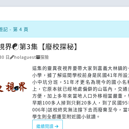
 - 第 4 頁
視界☯第3集【廢校探秘】
30 日
holaguest
探險
這集的靈異夜視界要帶大家到嘉義大林鎮的
小學，據了解這間學校前身是民國41年所設
小中坑分班，51年才更名為現今的國小名
上，它原本就已經地處偏僻的山區內，交通
方便，加上多年來當地人口外移相當嚴重，
早期100多人掉到只剩20多人，到了民國95
006年)該校終究無法撐下去而廢棄至今，
學生則全都遷至附近國小就讀。
繼續閱讀