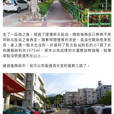
走了一段路之後，經過了捷運新北投站，開始後悔自己幹嘛不搭
到新北投站之後再走。隨著時間慢慢的流逝，氣溫也開始愈來愈
高。身上連一瓶水也沒有，於是到了新北投站附近的小7買了水
和運動飲料共1675ml，原本以為這樣的水量應該夠我喝，結果
差點沒把我渴死在山上......
繞過復興高中，就可以到直通清天宮的復興三路了。