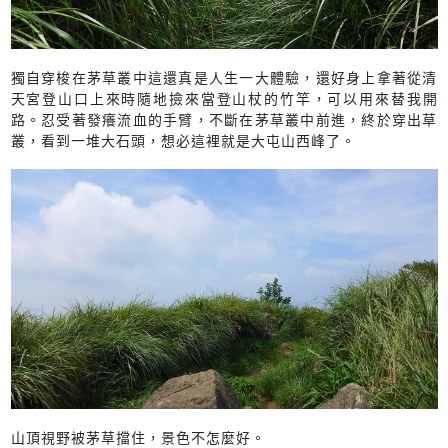
獨自穿梭在茅草叢中這還真是人生一大體驗，還好身上拿著從清
天宮登山口上來時隨地撿來當登山杖的竹竿，可以用來替我開
路。忍受著發癢流血的手臂，不斷在茅草叢中前進，終於穿出草
叢，看到一堆大石頭，想必這裡就是大屯山西峰了。
山頂視野被茅草擋住，景色不怎麼好。