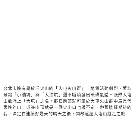
台北市擁有屬於活火山的「大屯火山群」，地質活動劇烈，著名
景點「小油坑」與「大油坑」還不斷噴發出硫磺氣體。既然大屯
山敢冠上「大屯」之名，那它應該就可屬於大屯火山群中最具代
表性的山，或許山頂就是一個火山口也說不定。帶著這樣期待的
我，決定在連續好幾天的晴天之後，開啟這趟大屯山縱走之旅。