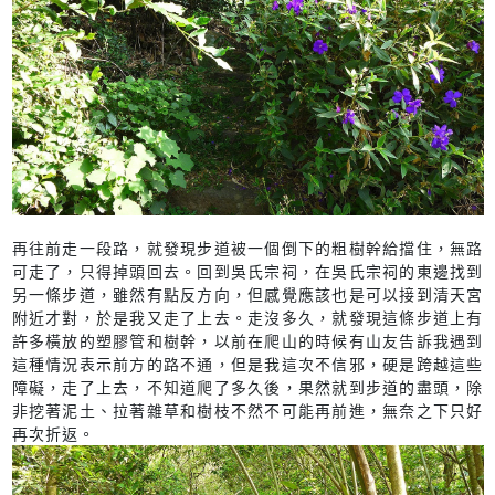
再往前走一段路，就發現步道被一個倒下的粗樹幹給擋住，無路
可走了，只得掉頭回去。回到吳氏宗祠，在吳氏宗祠的東邊找到
另一條步道，雖然有點反方向，但感覺應該也是可以接到清天宮
附近才對，於是我又走了上去。走沒多久，就發現這條步道上有
許多橫放的塑膠管和樹幹，以前在爬山的時候有山友告訴我遇到
這種情況表示前方的路不通，但是我這次不信邪，硬是跨越這些
障礙，走了上去，不知道爬了多久後，果然就到步道的盡頭，除
非挖著泥土、拉著雜草和樹枝不然不可能再前進，無奈之下只好
再次折返。