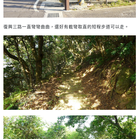
復興三路一直彎彎曲曲，還好有截彎取直的短程步道可以走。