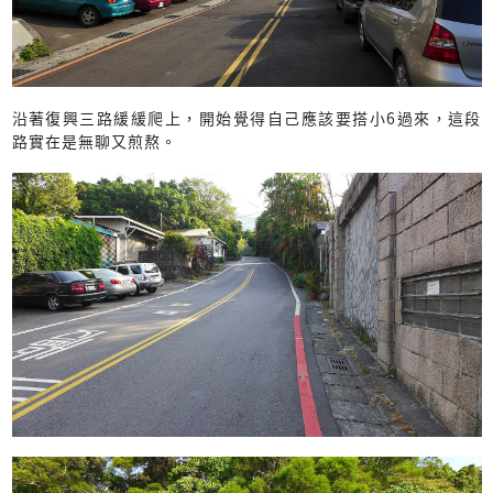
沿著復興三路緩緩爬上，開始覺得自己應該要搭小6過來，這段
路實在是無聊又煎熬。