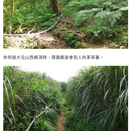
快到達大屯山西峰頂時，周圍都是會割人的茅草叢。