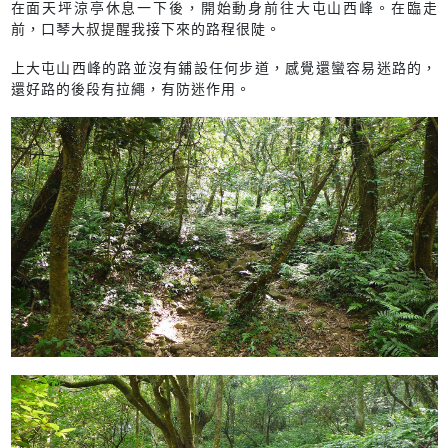
在面天坪涼亭休息一下後，開始動身前往大屯山西峰。在臨走
前，口琴大叔提醒我接下來的路程很陡。
上大屯山西峰的路並沒有鋪設任何步道，感覺還蠻容易迷路的，
還好路的後段有拉繩，有防迷作用。