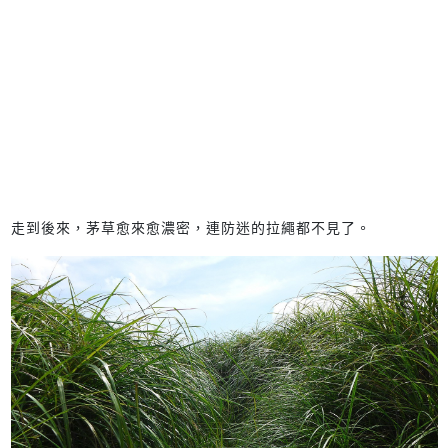
走到後來，茅草愈來愈濃密，連防迷的拉繩都不見了。