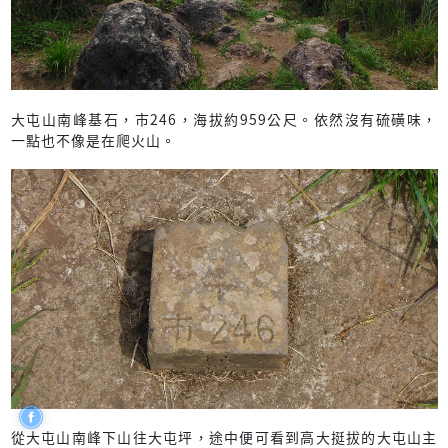
大屯山南峰基石，市246，海拔約959公尺。依然沒有硫磺味，
一點也不像是在爬火山。
從大屯山南峰下山往大屯坪，途中便可看到高大挺拔的大屯山主