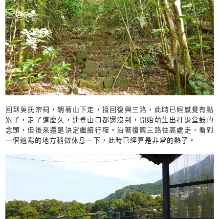
回到吳氏宗祠，朝著山下走，接回復興三路，此時已經感覺有點
累了，走了這麼久，連登山口都還沒到，開始萌生出打退堂鼓的
念頭，但後來還是決定繼續行程。沿著復興三路往高處走，看到
一個遮陽的地方稍微休息一下，此時已經算是非常的熱了。