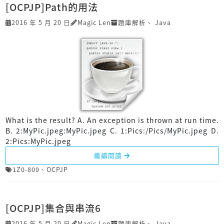
[OCPJP]Path的用法
2016 年 5 月 20 日
Magic Len
題庫解析
、
Java
What is the result? A. An exception is thrown at run time.
B. 2:MyPic.jpeg:MyPic.jpeg C. 1:Pics:/Pics/MyPic.jpeg D.
2:Pics:MyPic.jpeg
繼續閱讀
1Z0-809
、
OCPJP
[OCPJP]集合與串流6
2016 年 5 月 20 日
Magic Len
題庫解析
、
Java