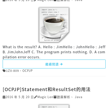
What is the result? A. Hello : JimHello : JohnHello : Jeff
B. JimJohnJeff C. The program prints nothing. D. A com
pilation error occurs.
繼續閱讀
1Z0-809
、
OCPJP
[OCPJP]Statement和ResultSet的用法
2016 年 5 月 20 日
Magic Len
題庫解析
、
Java