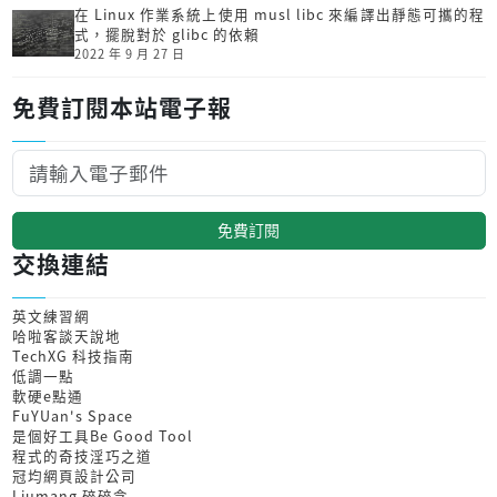
在 Linux 作業系統上使用 musl libc 來編譯出靜態可攜的程
式，擺脫對於 glibc 的依賴
2022 年 9 月 27 日
免費訂閱本站電子報
免費訂閱
交換連結
英文練習網
哈啦客談天說地
TechXG 科技指南
低調一點
軟硬e點通
FuYUan's Space
是個好工具Be Good Tool
程式的奇技淫巧之道
冠均網頁設計公司
Liumang 碎碎念