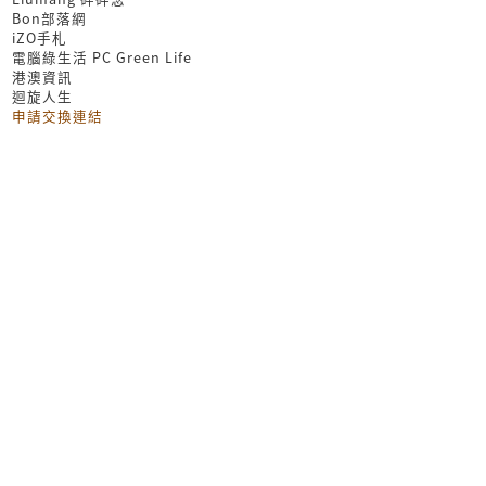
Bon部落網
iZO手札
電腦綠生活 PC Green Life
港澳資訊
迴旋人生
申請交換連結