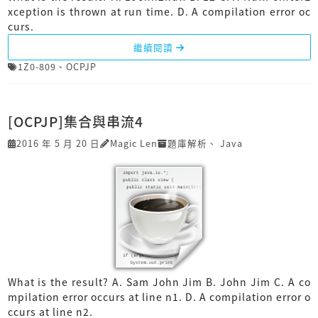
xception is thrown at run time. D. A compilation error oc
curs.
繼續閱讀
1Z0-809
、
OCPJP
[OCPJP]集合與串流4
2016 年 5 月 20 日
Magic Len
題庫解析
、
Java
What is the result? A. Sam John Jim B. John Jim C. A co
mpilation error occurs at line n1. D. A compilation error o
ccurs at line n2.