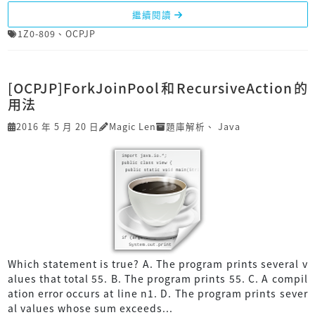
繼續閱讀
1Z0-809
、
OCPJP
[OCPJP]ForkJoinPool和RecursiveAction的
用法
2016 年 5 月 20 日
Magic Len
題庫解析
、
Java
Which statement is true? A. The program prints several v
alues that total 55. B. The program prints 55. C. A compil
ation error occurs at line n1. D. The program prints sever
al values whose sum exceeds...