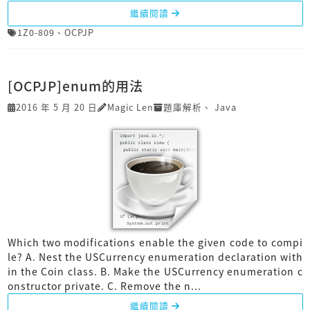
繼續閱讀
1Z0-809
、
OCPJP
[OCPJP]enum的用法
2016 年 5 月 20 日
Magic Len
題庫解析
、
Java
Which two modifications enable the given code to compi
le? A. Nest the USCurrency enumeration declaration with
in the Coin class. B. Make the USCurrency enumeration c
onstructor private. C. Remove the n...
繼續閱讀