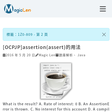
標籤：1Z0-809 - 第 2 頁
[OCPJP]assertion(assert)的用法
2016 年 5 月 20 日
Magic Len
題庫解析
、
Java
What is the result? A. Rate of interest: 0 B. An AssertionE
rror is thrown. C. No interest for this account D. A compil