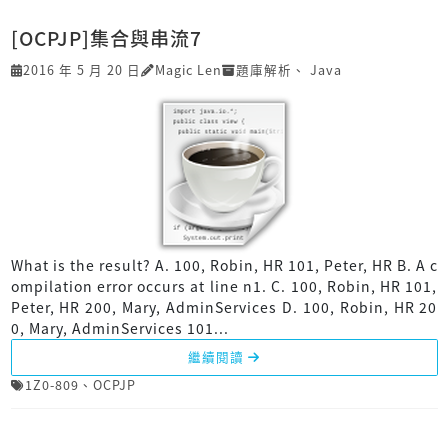
[OCPJP]集合與串流7
2016 年 5 月 20 日
Magic Len
題庫解析
、
Java
What is the result? A. 100, Robin, HR 101, Peter, HR B. A c
ompilation error occurs at line n1. C. 100, Robin, HR 101,
Peter, HR 200, Mary, AdminServices D. 100, Robin, HR 20
0, Mary, AdminServices 101...
繼續閱讀
1Z0-809
、
OCPJP