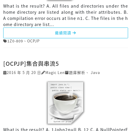
What is the result? A. All files and directories under the
home directory are listed along with their attributes. B.
A compilation error occurs at line n1. C. The files in the h
ome directory are list...
繼續閱讀
1Z0-809
、
OCPJP
[OCPJP]集合與串流5
2016 年 5 月 20 日
Magic Len
題庫解析
、
Java
What is the result? A. 1John2null B. 12 C. A NullPointerE