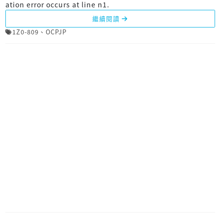
ation error occurs at line n1.
繼續閱讀
1Z0-809
、
OCPJP