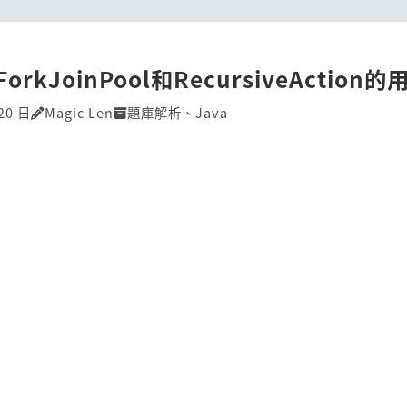
ForkJoinPool和RecursiveAction的
20 日
Magic Len
題庫解析
、
Java