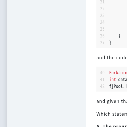
       
       
       
    }
}
and the code
ForkJoi
int
 dat
fjPool.
and given tha
Which statem
A. The progr