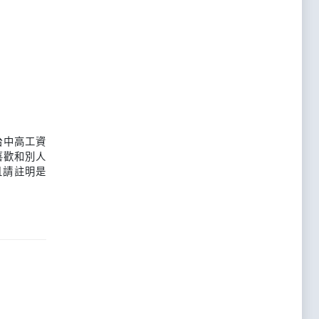
台中高工資
喜歡和別人
且請註明是