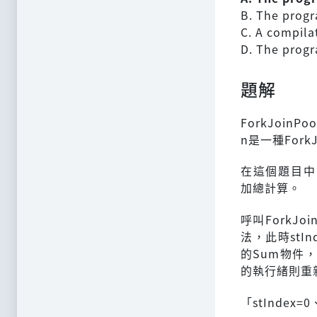
B. The progr
C. A compilat
D. The progr
題解
ForkJoin
n是一種Fork
在這個題目中，要
加總計算。
呼叫ForkJoi
法，此時stIn
的Sum物件，
的執行緒則重新計
「stIndex=