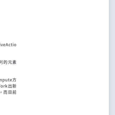
eActio
數陣列的元素
mpute方
fork出新
份，而目前