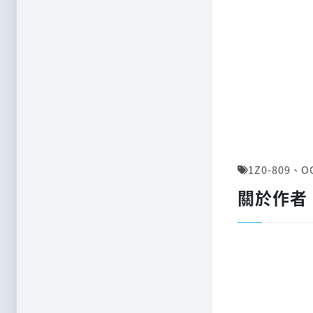
1Z0-809
、
O
關於作者