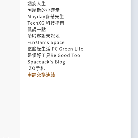
迴旋人生
阿摩斯的小確幸
Mayday麥帶先生
TechXG 科技指南
低調一點
哈啦客談天說地
FuYUan's Space
電腦綠生活 PC Green Life
是個好工具Be Good Tool
Spaceack's Blog
iZO手札
申請交換連結