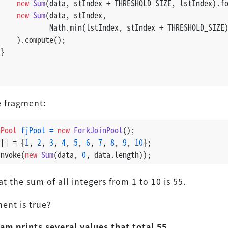
new
Sum
(data, stIndex + THRESHOLD_SIZE, lstIndex).f
new
Sum
(data, stIndex,
             Math.min(lstIndex, stIndex + THRESHOLD_SIZE
     ).compute();
 }
 fragment:
nPool
fjPool
=
new
ForkJoinPool
();
a[] = {
1
, 
2
, 
3
, 
4
, 
5
, 
6
, 
7
, 
8
, 
9
, 
10
};
invoke(
new
Sum
(data, 
0
, data.length));
t the sum of all integers from 1 to 10 is 55.
ent is true?
am prints several values that total 55.