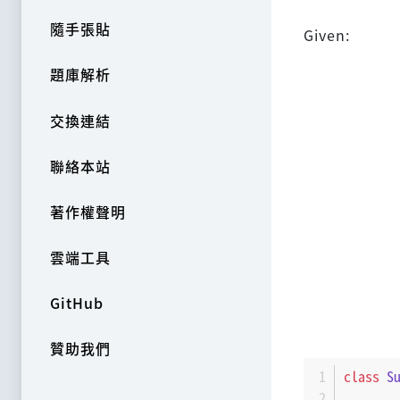
隨手張貼
Given:
題庫解析
交換連結
聯絡本站
著作權聲明
雲端工具
GitHub
贊助我們
class
S