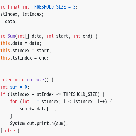
tic
final
int
THRESHOLD_SIZE
=
3
;
 stIndex, lstIndex;
[] data;
lic
Sum
(
int
[] data, 
int
 start, 
int
 end)
 {
this
.data = data;
this
.stIndex = start;
this
.lstIndex = end;
tected
void
compute
()
 {
int
sum
=
0
;
if
 (lstIndex - stIndex <= THRESHOLD_SIZE) {
for
 (
int
i
=
 stIndex; i < lstIndex; i++) {
         sum += data[i];
     }
     System.out.println(sum);
 } 
else
 {