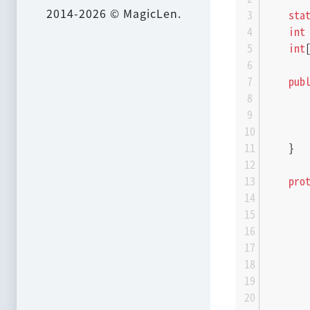
2014-2026 © MagicLen.
sta
int
int
pub
    }
pro
       
       
       
       