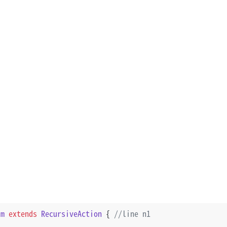
um
extends
RecursiveAction
 { 
//line n1