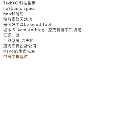
TechXG 科技指南
FuYUan's Space
Bon部落網
哈啦客談天說地
是個好工具Be Good Tool
坂本 Sakamoto.blog - 探究科技未知領域
低調一點
半熟態度-歐美加
冠均網頁設計公司
Mayday麥帶先生
申請交換連結