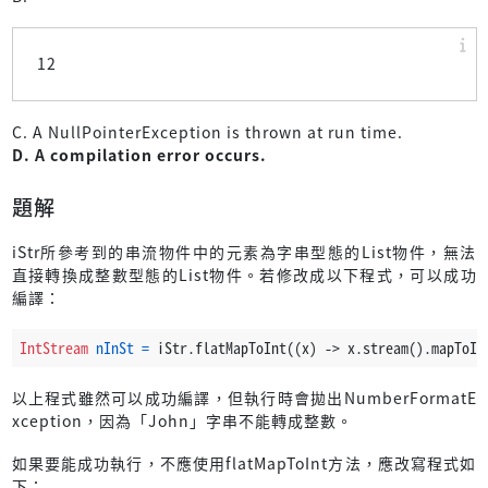
12
C. A NullPointerException is thrown at run time.
D. A compilation error occurs.
題解
iStr所參考到的串流物件中的元素為字串型態的List物件，無法
直接轉換成整數型態的List物件。若修改成以下程式，可以成功
編譯：
IntStream
nInSt
=
 iStr.flatMapToInt((x) -> x.stream().mapToIn
以上程式雖然可以成功編譯，但執行時會拋出NumberFormatE
xception，因為「John」字串不能轉成整數。
如果要能成功執行，不應使用flatMapToInt方法，應改寫程式如
下：