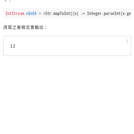
IntStream
nInSt
=
 iStr.mapToInt((x) -> Integer.parseInt(x.get
改寫之後程式會輸出：
12