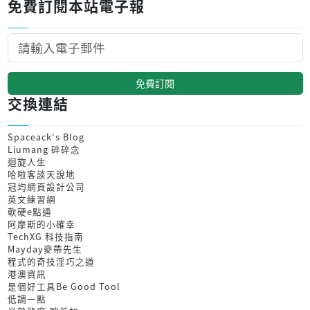
免費訂閱本站電子報
免費訂閱
交換連結
Spaceack's Blog
Liumang 碎碎念
迴旋人生
哈啦客談天說地
冠均網頁設計公司
英文練習網
軟硬e點通
阿摩斯的小確幸
TechXG 科技指南
Mayday麥帶先生
程式的奇技淫巧之道
港澳資訊
是個好工具Be Good Tool
低調一點