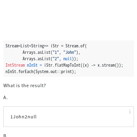
Stream<List<String>> iStr = Stream.of(
        Arrays.asList(
"1"
, 
"John"
),
        Arrays.asList(
"2"
, 
null
));
IntStream
nInSt
=
 iStr.flatMapToInt((x) -> x.stream());
nInSt.forEach(System.out::print);
What is the result?
A.
1John2null
B.