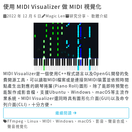
使用 MIDI Visualizer 做 MIDI 視覺化
2022 年 12 月 6 日
Magic Len
研究分享
、
軟體介紹
MIDI Visualizer是一個使用C++程式語言以及OpenGL開發的免
費開源工具，可以讀取MIDI檔案或是連接到MIDI裝置並依照時間
點產生出對應的鋼琴捲簾(Piano Roll)圖形，除了能即時預覽也
能製作成影音檔，支援Ubuntu、Windows、macOS等主流作
業系統。MIDI Visualizer還同時具有圖形化介面(GUI)以及命令
列介面(CLI)，十分方便。
繼續閱讀
FFmpeg
、
Linux
、
MIDI
、
Windows
、
macOS
、
影音
、
聲音合成
、
聲音視覺化