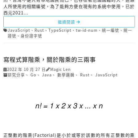
人所使用的相關編號，為了能夠方便在現有的系統中使用，已於
西元2021...
繼續閱讀
JavaScript
、
Rust
、
TypeScript
、
tw-id-num
、
統一編號
、
統一
證號
、
身份證字號
寫程式算階乘，關於階乘的三兩事
2022 年 10 月 27 日
Magic Len
研究分享
、
Go
、
Java
、
數學邏輯
、
Rust
、
JavaScript
正整數的階乘(Factorial)是小於或等於該數的所有正整數的乘