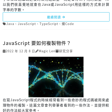
以我們很直覺地就會在Java或JavaScript用這樣的方式來計算
字串的字數。
繼續閱讀
Java
、
JavaScript
、
TypeScript
、
爛Code
JavaScript 要如何複製物件？
2022 年 12 月 8 日
Magic Len
研究分享
在寫JavaScript程式的時候經常看到一些奇妙的程式碼被用來處
理物件的複製，這篇文章會列舉筆者看到的一些作法，並提供較
好的作法給大家參考。