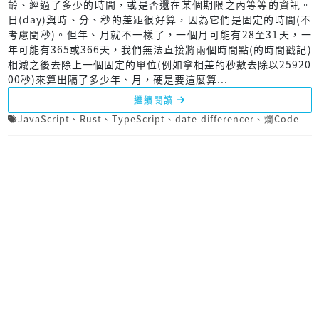
齡、經過了多少的時間，或是否還在某個期限之內等等的資訊。
日(day)與時、分、秒的差距很好算，因為它們是固定的時間(不
考慮閏秒)。但年、月就不一樣了，一個月可能有28至31天，一
年可能有365或366天，我們無法直接將兩個時間點(的時間戳記)
相減之後去除上一個固定的單位(例如拿相差的秒數去除以25920
00秒)來算出隔了多少年、月，硬是要這麼算...
繼續閱讀
JavaScript
、
Rust
、
TypeScript
、
date-differencer
、
爛Code