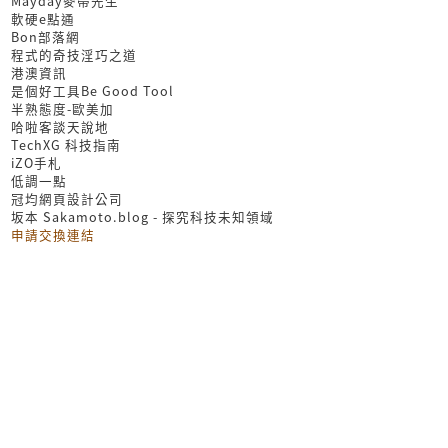
Mayday麥帶先生
軟硬e點通
Bon部落網
程式的奇技淫巧之道
港澳資訊
是個好工具Be Good Tool
半熟態度-歐美加
哈啦客談天說地
TechXG 科技指南
iZO手札
低調一點
冠均網頁設計公司
坂本 Sakamoto.blog - 探究科技未知領域
申請交換連結