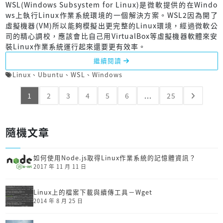
WSL(Windows Subsystem for Linux)是微軟提供的在Windo
ws上執行Linux作業系統環境的一個解決方案。WSL2因為開了
虛擬機器(VM)所以能夠模擬出更完整的Linux環境，經過微軟公
司的精心調校，應該會比自己用VirtualBox等虛擬機器軟體來安
裝Linux作業系統運行起來還要更有效率。
繼續閱讀
Linux
、
Ubuntu
、
WSL
、
Windows
1
2
3
4
5
6
...
25
隨機文章
如何使用Node.js取得Linux作業系統的記憶體資訊？
2017 年 11 月 11 日
Linux上的檔案下載與續傳工具－Wget
2014 年 8 月 25 日