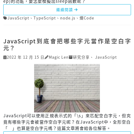
ep)的功能，要怎麼模擬出sleep函數呢？
繼續閱讀
JavaScript
、
TypeScript
、
node.js
、
爛Code
JavaScript到底會把哪些字元當作是空白字
元？
2022 年 12 月 15 日
Magic Len
研究分享
、
JavaScript
JavaScript可以使用正規表示式的「\s」來匹配空白字元，但究
竟有哪些字元會被當作空白字元呢？在JavaScript中，全形空白
「 」也算是空白字元嗎？這篇文章將會給各位解答。