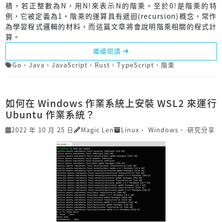
積，若正整數為N，用N!來表示N的階乘。至於0!是階乘的特
例，它被定義為1。階乘的運算具有遞迴(recursion)概念，常作
為學習程式邏輯的材料，而這篇文章將會說明階乘相關的程式計
算。
繼續閱讀
Go
、
Java
、
JavaScript
、
Rust
、
TypeScript
、
階乘
如何在 Windows 作業系統上安裝 WSL2 來運行
Ubuntu 作業系統？
2022 年 10 月 25 日
Magic Len
Linux
、
Windows
、
研究分享