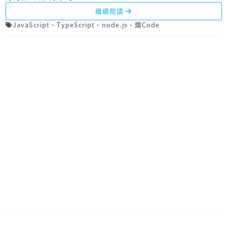
繼續閱讀
JavaScript
、
TypeScript
、
node.js
、
爛Code