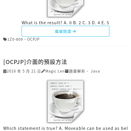
What is the result? A. 0 B. 2 C. 3 D. 4 E. 5
繼續閱讀
1Z0-809
、
OCPJP
[OCPJP]介面的預設方法
2016 年 5 月 21 日
Magic Len
題庫解析
、
Java
Which statement is true? A. Moveable can be used as bel