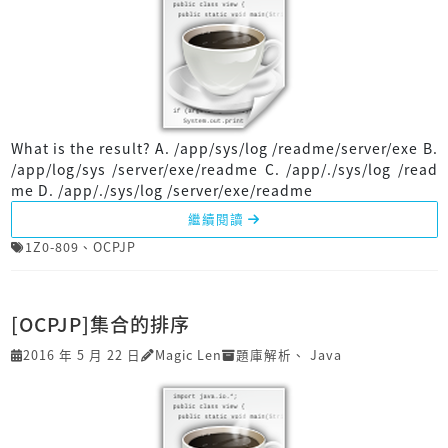
What is the result? A. /app/sys/log /readme/server/exe B.
/app/log/sys /server/exe/readme C. /app/./sys/log /read
me D. /app/./sys/log /server/exe/readme
繼續閱讀
1Z0-809
、
OCPJP
[OCPJP]集合的排序
2016 年 5 月 22 日
Magic Len
題庫解析
、
Java