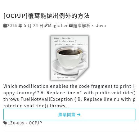
[OCPJP]覆寫能拋出例外的方法
2016 年 5 月 24 日
Magic Len
題庫解析
、
Java
Which modification enables the code fragment to print H
appy Journey!? A. Replace line n1 with public void ride()
throws FuelNotAvailException { B. Replace line n1 with p
rotected void ride() throws...
繼續閱讀
1Z0-809
、
OCPJP