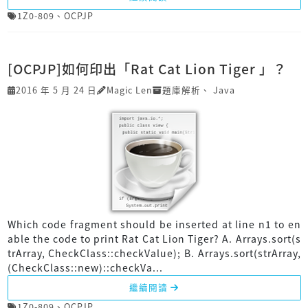
1Z0-809
、
OCPJP
[OCPJP]如何印出「Rat Cat Lion Tiger 」？
2016 年 5 月 24 日
Magic Len
題庫解析
、
Java
Which code fragment should be inserted at line n1 to en
able the code to print Rat Cat Lion Tiger? A. Arrays.sort(s
trArray, CheckClass::checkValue); B. Arrays.sort(strArray,
(CheckClass::new)::checkVa...
繼續閱讀
1Z0-809
、
OCPJP