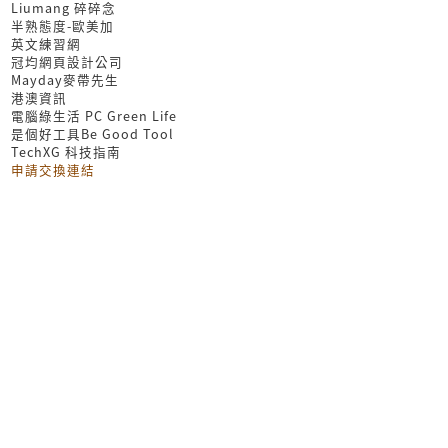
Liumang 碎碎念
半熟態度-歐美加
英文練習網
冠均網頁設計公司
Mayday麥帶先生
港澳資訊
電腦綠生活 PC Green Life
是個好工具Be Good Tool
TechXG 科技指南
申請交換連結