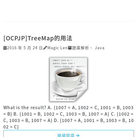
[OCPJP]TreeMap的用法
2016 年 5 月 24 日
Magic Len
題庫解析
、
Java
What is the result? A. {1007 = A, 1002 = C, 1001 = B, 1003
= B} B. {1001 = B, 1002 = C, 1003 = B, 1007 = A} C. {1002 =
C, 1003 = B, 1007 = A} D. {1007 = A, 1001 = B, 1003 = B, 10
02 = C}
繼續閱讀