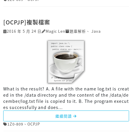
[OCPJP]複製檔案
2016 年 5 月 24 日
Magic Len
題庫解析
、
Java
What is the result? A. A file with the name log.txt is creat
ed in the /data directory and the content of the /data/de
cember/log.txt file is copied to it. B. The program execut
es successfully and does...
繼續閱讀
1Z0-809
、
OCPJP