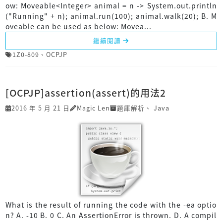
ow: Moveable<Integer> animal = n -> System.out.println
("Running" + n); animal.run(100); animal.walk(20); B. M
oveable can be used as below: Movea...
繼續閱讀
1Z0-809
、
OCPJP
[OCPJP]assertion(assert)的用法2
2016 年 5 月 21 日
Magic Len
題庫解析
、
Java
What is the result of running the code with the -ea optio
n? A. -10 B. 0 C. An AssertionError is thrown. D. A compil