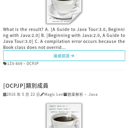
What is the result? A. [A Guide to Java Tour:3.0, Beginni
ng with Java:2.0] B. [Beginning with Java:2.0, A Guide to
Java Tour:3.0] C. A compilation error occurs because the
Book class does not overrid...
繼續閱讀
1Z0-809
、
OCPJP
[OCPJP]類別成員
2016 年 5 月 22 日
Magic Len
題庫解析
、
Java