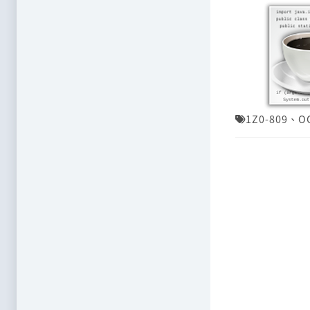
1Z0-809
、
O