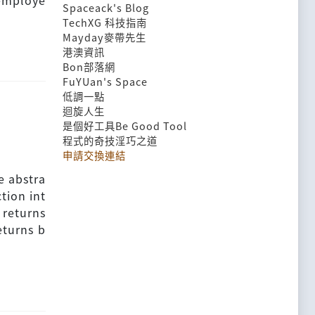
 employe
Spaceack's Blog
TechXG 科技指南
Mayday麥帶先生
港澳資訊
Bon部落網
FuYUan's Space
低調一點
迴旋人生
是個好工具Be Good Tool
程式的奇技淫巧之道
申請交換連結
e abstra
tion int
 returns
eturns b