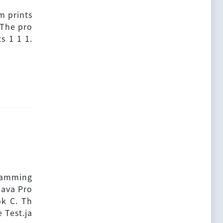
m prints
 The pro
s 1 1 1.
gramming
Java Pro
k C. Th
e Test.ja