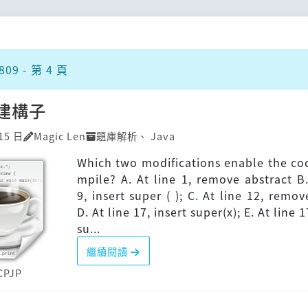
09 - 第 4 頁
]建構子
15 日
Magic Len
題庫解析
、
Java
Which two modifications enable the co
mpile? A. At line 1, remove abstract B.
9, insert super ( ); C. At line 12, remov
D. At line 17, insert super(x); E. At line 1
su...
繼續閱讀
CPJP