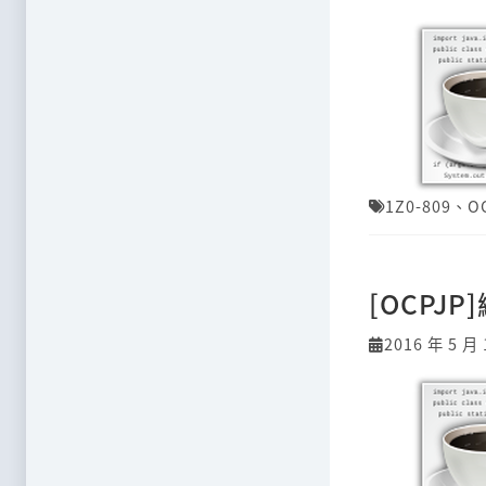
1Z0-809
、
O
[OCPJ
2016 年 5 月 