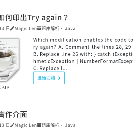
]如何印出Try again？
13 日
Magic Len
題庫解析
、
Java
Which modification enables the code to
ry again? A. Comment the lines 28, 29
B. Replace line 26 with: } catch (Excepti
hmeticException | NumberFormatExcept
C. Replace l...
繼續閱讀
CPJP
P]實作介面
13 日
Magic Len
題庫解析
、
Java