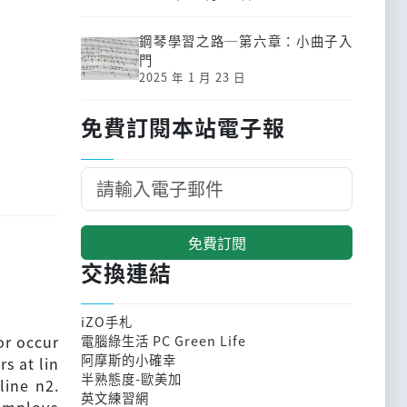
鋼琴學習之路─第六章：小曲子入
門
2025 年 1 月 23 日
免費訂閱本站電子報
免費訂閱
交換連結
iZO手札
or occur
電腦綠生活 PC Green Life
阿摩斯的小確幸
rs at lin
半熟態度-歐美加
line n2.
英文練習網