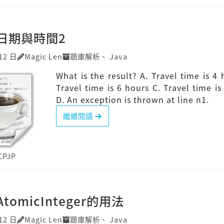
P]日期與時間2
12 日
Magic Len
題庫解析
、
Java
What is the result? A. Travel time is 4 
Travel time is 6 hours C. Travel time is
D. An exception is thrown at line n1.
繼續閱讀
CPJP
]AtomicInteger的用法
12 日
Magic Len
題庫解析
、
Java