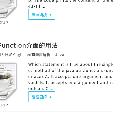
D. The code prints the content of the
e.txt fi...
繼續閱讀
CPJP
]Function介面的用法
13 日
Magic Len
題庫解析
、
Java
Which statement is true about the singl
ct method of the java.util.function.Func
erface? A. It accepts one argument and
void. B. It accepts one argument and r
oolean. C. ...
繼續閱讀
CPJP