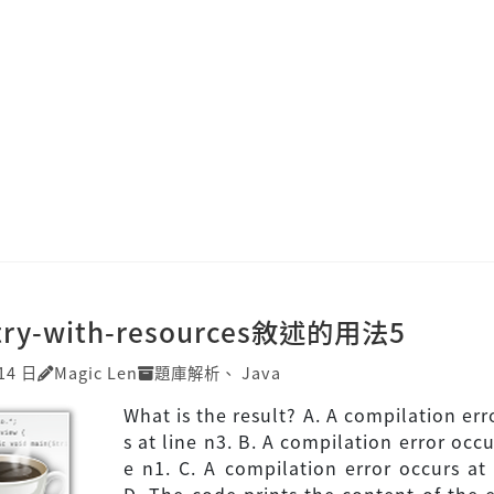
try-with-resources敘述的用法5
14 日
Magic Len
題庫解析
、
Java
What is the result? A. A compilation err
s at line n3. B. A compilation error occu
e n1. C. A compilation error occurs at 