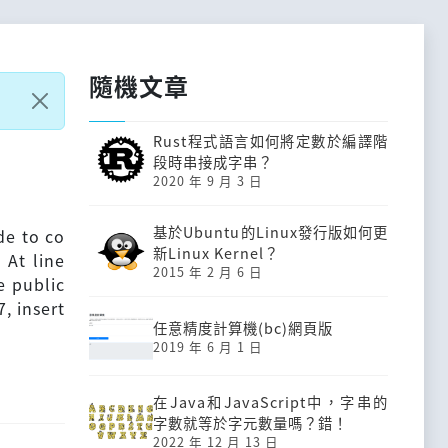
隨機文章
Rust程式語言如何將定數於編譯階
段時串接成字串？
2020 年 9 月 3 日
基於Ubuntu的Linux發行版如何更
de to co
新Linux Kernel？
 At line
2015 年 2 月 6 日
e public
7, insert
任意精度計算機(bc)網頁版
2019 年 6 月 1 日
在Java和JavaScript中，字串的
字數就等於字元數量嗎？錯！
2022 年 12 月 13 日