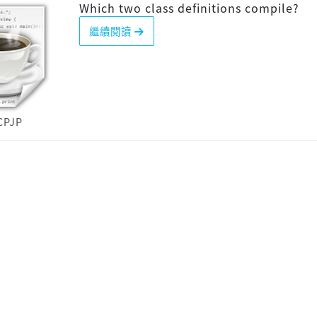
Which two class definitions compile?
繼續閱讀
CPJP