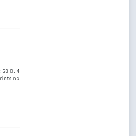
: 60 D. 4
prints no