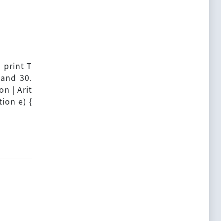
 print T
 and 30.
on | Arit
ion e) {