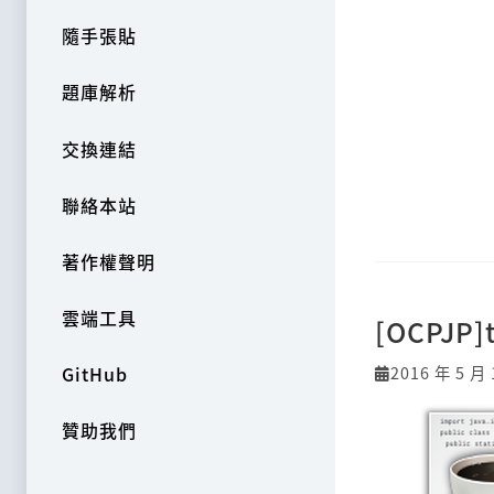
隨手張貼
題庫解析
交換連結
聯絡本站
著作權聲明
雲端工具
[OCPJP]
2016 年 5 月 
GitHub
贊助我們