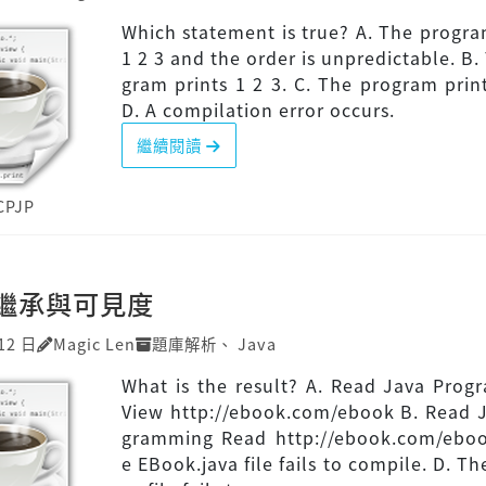
Which statement is true? A. The progra
1 2 3 and the order is unpredictable. B.
gram prints 1 2 3. C. The program print
D. A compilation error occurs.
繼續閱讀
CPJP
P]繼承與可見度
12 日
Magic Len
題庫解析
、
Java
What is the result? A. Read Java Pro
View http://ebook.com/ebook B. Read 
gramming Read http://ebook.com/eboo
e EBook.java file fails to compile. D. Th