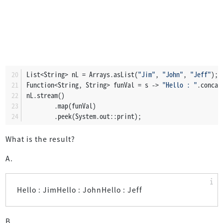
List<String> nL = Arrays.asList(
"Jim"
, 
"John"
, 
"Jeff"
);
Function<String, String> funVal = s -> 
"Hello : "
.concat
nL.stream()
        .map(funVal)
        .peek(System.out::print);
What is the result?
A.
Hello : JimHello : JohnHello : Jeff
B.