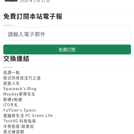
2020 年 2 月 11 日
免費訂閱本站電子報
免費訂閱
交換連結
低調一點
程式的奇技淫巧之道
迴旋人生
Spaceack's Blog
Mayday麥帶先生
軟硬e點通
iZO手札
FuYUan's Space
電腦綠生活 PC Green Life
TechXG 科技指南
半熟態度-歐美加
英文練習網