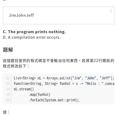
JimJohnJeff
C. The program prints nothing.
D. A compilation error occurs.
題解
這個題目提供的程式碼並不會輸出任何東西，若將第22行開始的
程式修改如下：
List<String> nL = Arrays.asList(
"Jim"
, 
"John"
, 
"Jeff"
);
Function<String, String> funVal = s -> 
"Hello : "
.concat
nL.stream()
        .map(funVal)
        .forEach(System.out::print);
或：