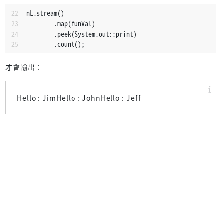
nL.stream()
        .map(funVal)
        .peek(System.out::print)
        .count();
才會輸出：
Hello : JimHello : JohnHello : Jeff