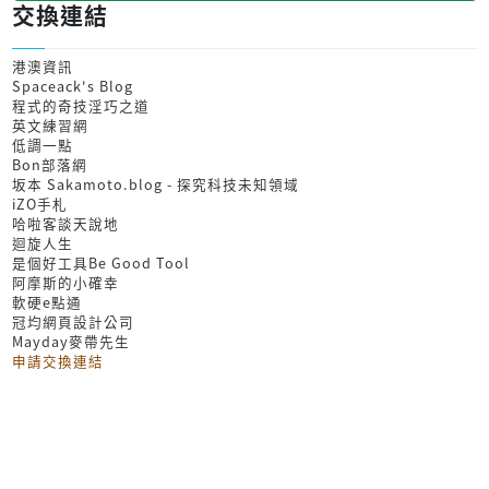
交換連結
港澳資訊
Spaceack's Blog
程式的奇技淫巧之道
英文練習網
低調一點
Bon部落網
坂本 Sakamoto.blog - 探究科技未知領域
iZO手札
哈啦客談天說地
迴旋人生
是個好工具Be Good Tool
阿摩斯的小確幸
軟硬e點通
冠均網頁設計公司
Mayday麥帶先生
申請交換連結