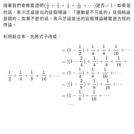
(
1
2
+
1
4
+
1
8
+
1
16
+
⋯
)
=
1
接著我們會需要證明
是否
。如果是
的話，表示芝諾提出的這個理論，「運動是不可能的」這個結論
是錯的；如果不是的話，表示芝諾提出的這個理論確實是古怪的
悖論。
利用結合率，先將式子改成：
4
1
]
2
+
+
1
1
8
4
+
+
1
1
16
8
+
+
1
⋯
16
=
+
(
⋯
1
⋯
−
=
=
1
(
(
4
1
1
)
−
−
+
1
1
1
2
8
8
)
)
+
+
+
1
1
1
16
4
16
+
+
1
+
⋯
8
⋯
+
=
⋯
1
[
16
(
1
−
+
2
⋯
8
)
=
+
[
1
(
1
8
−
]
+
2
1
4
16
)
+