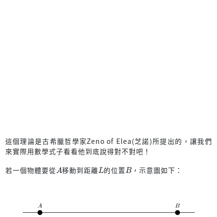
這個理論是古希臘哲學家Zeno of Elea(芝諾)所提出的，讓我們
來實際用數學式子看看他到底說得對不對吧！
A
L
B
若一個物體要從
移動到距離
的位置
，示意圖如下：