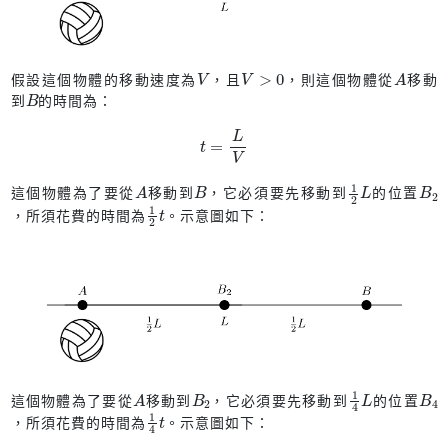
V
V
>
0
A
假設這個物體的移動速度為
，且
，則這個物體從
移動
B
到
的時間為：
t
=
L
V
A
B
1
L
2
B
2
這個物體為了要從
移動到
，它必須要先移動到
的位置
1
2
t
，所須花費的時間為
。示意圖如下：
A
B
2
1
L
4
B
4
這個物體為了要從
移動到
，它必須要先移動到
的位置
1
4
t
，所須花費的時間為
。示意圖如下：