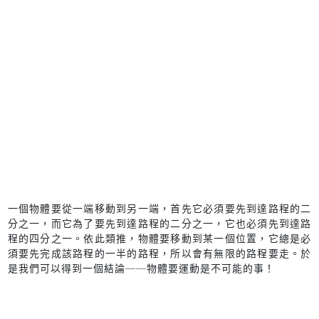
一個物體要從一端移動到另一端，首先它必須要先到達路程的二
分之一，而它為了要先到達路程的二分之一，它也必須先到達路
程的四分之一。依此類推，物體要移動到某一個位置，它總是必
須要先完成該路程的一半的路程，所以會有無限的路程要走。於
是我們可以得到一個結論──物體要運動是不可能的事！