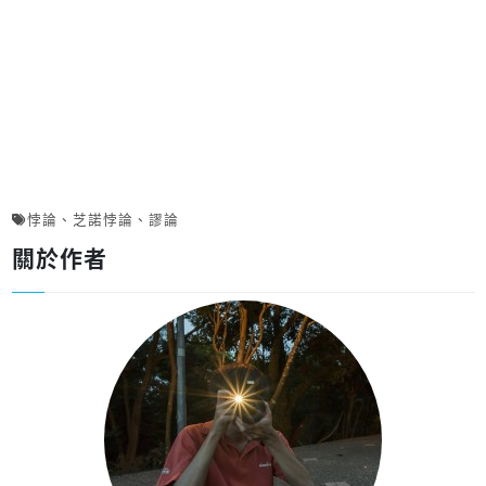
悖論
、
芝諾悖論
、
謬論
關於作者