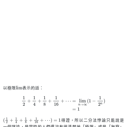
lim
以極限
表示的話：
1
2
+
1
4
+
1
8
+
1
16
+
⋯
=
lim
n
→
∞
(
1
−
1
2
n
)
=
1
(
1
2
+
1
4
+
1
8
+
1
16
+
⋯
)
=
1
得證，所以二分法悖論只能說是
一個謬論，是當時的人們還沒有很清楚地「極限」或是「無窮」