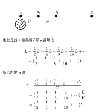
L
也就是說，總路程
可以拆解成：
L
=
1
2
L
+
1
4
L
+
1
8
L
+
1
16
L
+
⋯
=
(
1
2
+
1
4
+
1
8
+
1
16
+
⋯
)
L
所以所需時間，
t
=
(
1
2
+
1
4
+
1
8
+
1
16
2
+
+
⋯
1
4
)
+
L
1
V
8
=
+
(
1
1
16
2
+
+
1
⋯
4
+
)
1
t
8
+
1
16
+
⋯
)
L
V
=
(
1