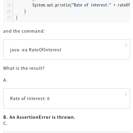
        System.out.println(
"Rate of interest:"
 + rateOfI
    }
}
and the command:
java -ea RateOfInterest
What is the result?
A.
Rate of interest: 0
B. An AssertionError is thrown.
C.