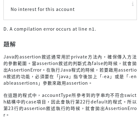
No interest for this account
D. A compilation error occurs at line n1.
題解
Java的assertion敘述通常用於private方法內，確保傳入方法
的參數範圍。當assertion敘述的判斷式為false的時候，就會拋
出AssertionError。在執行Java程式的時候，若要啟用assertio
n敘述的功能，必須要在「java」指令後加上「-ea」或是「-en
ableassertions」參數來啟用assertion。
在這題的程式中，accountType所參考到的字串均不符合swict
h結構中的case項目，因此會執行第22行default的程式。所以
第23行的assertion敘述執行的時候，就會拋出AssertionErro
r。