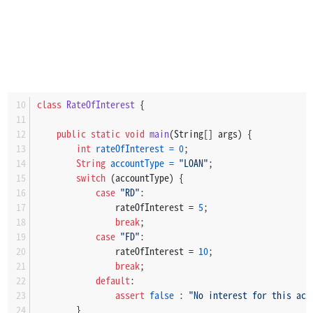
class
RateOfInterest
 {
public
static
void
main
(String[] args)
 {
int
rateOfInterest
=
0
;
String
accountType
=
"LOAN"
;
switch
 (accountType) {
case
"RD"
:
                rateOfInterest = 
5
;
break
;
case
"FD"
:
                rateOfInterest = 
10
;
break
;
default
:
assert
false
 : 
"No interest for this acc
        }