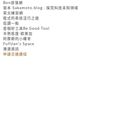
Bon部落網
坂本 Sakamoto.blog - 探究科技未知領域
英文練習網
程式的奇技淫巧之道
低調一點
是個好工具Be Good Tool
半熟態度-歐美加
阿摩斯的小確幸
FuYUan's Space
港澳資訊
申請交換連結