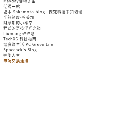
Mayday麥帶先生
低調一點
坂本 Sakamoto.blog - 探究科技未知領域
半熟態度-歐美加
阿摩斯的小確幸
程式的奇技淫巧之道
Liumang 碎碎念
TechXG 科技指南
電腦綠生活 PC Green Life
Spaceack's Blog
迴旋人生
申請交換連結