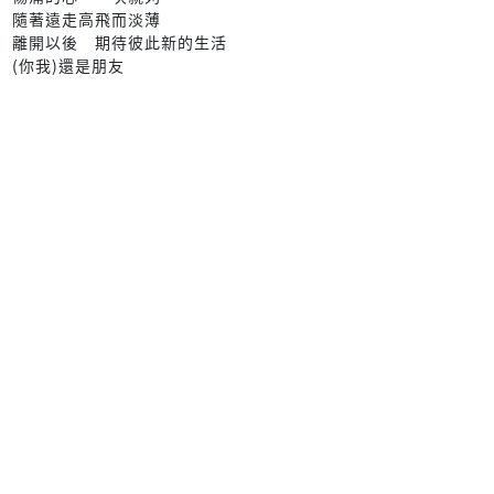
隨著遠走高飛而淡薄
離開以後 期待彼此新的生活
(你我)還是朋友