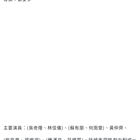
主要演員：(吳奇隆、林佳儀)、(蘇有朋、何雨雯)、黃仲齊、
(施易男、蔡燦得)、(鍾漢良、范曉萱)。括號表當時劇中配成一