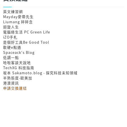
英文練習網
Mayday麥帶先生
Liumang 碎碎念
迴旋人生
電腦綠生活 PC Green Life
iZO手札
是個好工具Be Good Tool
軟硬e點通
Spaceack's Blog
低調一點
哈啦客談天說地
TechXG 科技指南
坂本 Sakamoto.blog - 探究科技未知領域
半熟態度-歐美加
港澳資訊
申請交換連結