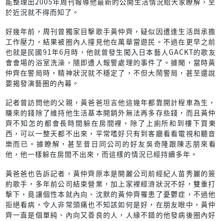
能整理出2005年周刊報導他最新的公開生活情況給大家瞭解，至
於近況就不得而知了。
好幾年前，周刊曾獨家目擊歌手黃仲齊，疑似因遭逢生活與承擔
工作壓力，結果被圈內人撞見他在萬華當遊民。不過在更早之前
也就是民國91年6月時，他就曾發生闖入日本藝人GACKT的歌友
會會場的浴室洗澡，隨即遭人報警處理的事件了。據聞，當時黃
仲齊在警局時，精神狀況就不穩定了，不但大鬧警局，甚至還說
要揭發演藝圈的內幕。
記者曾訪問他的父親，黃爸爸坦言他這幾年都靠開計程車為生，
賺來的錢除了維持他生活基本開銷外無法再多存些錢，而且黃仲
齊不知怎的都會長時間躲在房間裡，除了上廁所和到樓下買東
西，可以一整天都不出來，平常嗜好只有到客廳看看電視和聽音
樂而已。據瞭解，甚至昔日同公司的好友吳奇隆跟陳志朋來看
他，他一樣躲在房間不出來，而這樣的情況已經持續多年。
黃爸爸也告訴記者，黃仲齊原本是開麗公司前經紀人苗秀麗的簽
約歌手，多年前公司結束營業，加上家裡經濟狀況不好，雙重打
擊下，竟讓個性本就內向、沈默的黃仲齊罹患了憂鬱症，不過他
拒絕看病，令人非常頭痛也不知該如何是好，在朋友眼中，黃仲
齊一直是個單純、內向又善良的人，人緣不錯的他發病後圈內好