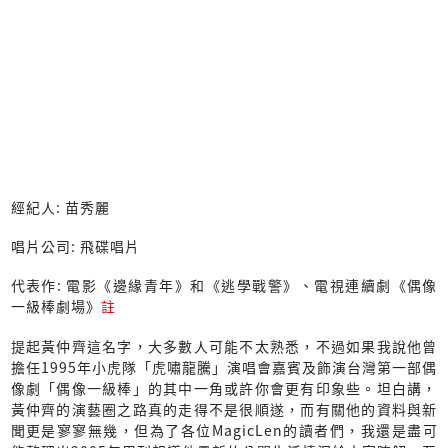
經紀人: 苗秀麗
唱片公司: 飛碟唱片
代表作: 電影《邊緣青年》和《逃學戰警》、電視連續劇《偶像
一級棒劇場》
註
提起黃仲齊這名字，大多數人可能不太熟悉，不過如果我說他曾
擔任1995年小虎隊「虎嘯龍騰」演唱會嘉賓及飾演台灣第一部偶
像劇「偶像一級棒」的其中一角或許你會更有印象些。坦白講，
黃仲齊的演藝圈之路真的走得不是很順遂，而有關他的資料與新
聞更是寥寥無幾，但為了各位MagicLen的讀者們，我還是盡可