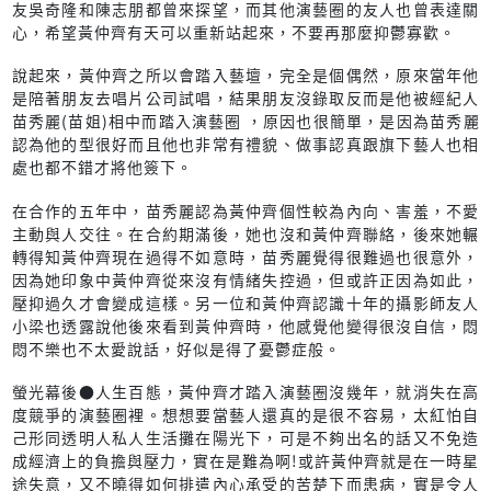
友吳奇隆和陳志朋都曾來探望，而其他演藝圈的友人也曾表達關
心，希望黃仲齊有天可以重新站起來，不要再那麼抑鬱寡歡。
說起來，黃仲齊之所以會踏入藝壇，完全是個偶然，原來當年他
是陪著朋友去唱片公司試唱，結果朋友沒錄取反而是他被經紀人
苗秀麗(苗姐)相中而踏入演藝圈 ，原因也很簡單，是因為苗秀麗
認為他的型很好而且他也非常有禮貌、做事認真跟旗下藝人也相
處也都不錯才將他簽下。
在合作的五年中，苗秀麗認為黃仲齊個性較為內向、害羞，不愛
主動與人交往。在合約期滿後，她也沒和黃仲齊聯絡，後來她輾
轉得知黃仲齊現在過得不如意時，苗秀麗覺得很難過也很意外，
因為她印象中黃仲齊從來沒有情緒失控過，但或許正因為如此，
壓抑過久才會變成這樣。另一位和黃仲齊認識十年的攝影師友人
小梁也透露說他後來看到黃仲齊時，他感覺他變得很沒自信，悶
悶不樂也不太愛說話，好似是得了憂鬱症般。
螢光幕後●人生百態，黃仲齊才踏入演藝圈沒幾年，就消失在高
度競爭的演藝圈裡。想想要當藝人還真的是很不容易，太紅怕自
己形同透明人私人生活攤在陽光下，可是不夠出名的話又不免造
成經濟上的負擔與壓力，實在是難為啊!或許黃仲齊就是在一時星
途失意，又不曉得如何排遣內心承受的苦楚下而患病，實是令人