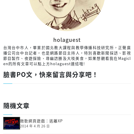
holaguest
台灣台中市人，畢業於國北教大課程與教學傳播科技研究所，正聲廣
播公司台中台記者，也是網路節目主持人，特別喜歡新聞採訪、影視
節目製作、夜遊探險、尋幽訪勝及大啖美食，如果想觀看我在Magicl
en的所有文章可以點上方holaguest連結哦!
臉書PO文，快來留言與分享吧！
隨機文章
微軟網頁遊戲：逃離XP
2014 年 4 月 26 日