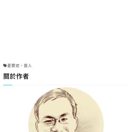
憂鬱症
、
藝人
關於作者