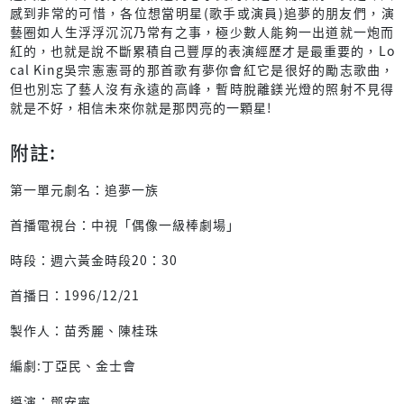
感到非常的可惜，各位想當明星(歌手或演員)追夢的朋友們，演
藝圈如人生浮浮沉沉乃常有之事，極少數人能夠一出道就一炮而
紅的，也就是說不斷累積自己豐厚的表演經歷才是最重要的，Lo
cal King吳宗憲憲哥的那首歌有夢你會紅它是很好的勵志歌曲，
但也別忘了藝人沒有永遠的高峰，暫時脫離鎂光燈的照射不見得
就是不好，相信未來你就是那閃亮的一顆星!
附註:
第一單元劇名：追夢一族
首播電視台：中視「偶像一級棒劇場」
時段：週六黃金時段20：30
首播日：1996/12/21
製作人：苗秀麗、陳桂珠
編劇:丁亞民、金士會
導演：鄧安寧