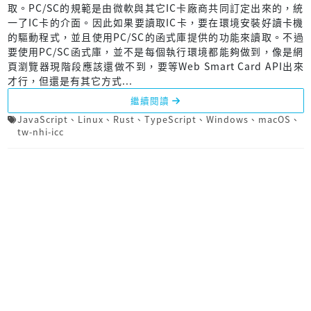
取。PC/SC的規範是由微軟與其它IC卡廠商共同訂定出來的，統
一了IC卡的介面。因此如果要讀取IC卡，要在環境安裝好讀卡機
的驅動程式，並且使用PC/SC的函式庫提供的功能來讀取。不過
要使用PC/SC函式庫，並不是每個執行環境都能夠做到，像是網
頁瀏覽器現階段應該還做不到，要等Web Smart Card API出來
才行，但還是有其它方式...
繼續閱讀
JavaScript
、
Linux
、
Rust
、
TypeScript
、
Windows
、
macOS
、
tw-nhi-icc