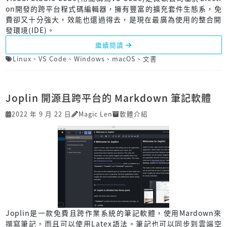
on開發的跨平台程式碼編輯器，擁有豐富的擴充套件生態系，免
費卻又十分強大，效能也還過得去，是現在最廣為使用的整合開
發環境(IDE)。
繼續閱讀
Linux
、
VS Code
、
Windows
、
macOS
、
文書
Joplin 開源且跨平台的 Markdown 筆記軟體
2022 年 9 月 22 日
Magic Len
軟體介紹
Joplin是一款免費且跨作業系統的筆記軟體，使用Mardown來
撰寫筆記，而且可以使用Latex語法。筆記也可以同步到雲端空