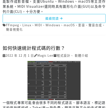
能製作成影音檔，支援Ubuntu、Windows、macOS等主流作
業系統。MIDI Visualizer還同時具有圖形化介面(GUI)以及命令
列介面(CLI)，十分方便。
繼續閱讀
FFmpeg
、
Linux
、
MIDI
、
Windows
、
macOS
、
影音
、
聲音合成
、
聲音視覺化
如何快速統計程式碼的行數？
2022 年 12 月 1 日
Magic Len
程式設計
、
軟體介紹
一個程式專案可能會由很多不同的程式語言、腳本語言、標記語
言的原始碼組成。Tokei是一款免費、開源且跨平台的函式庫和