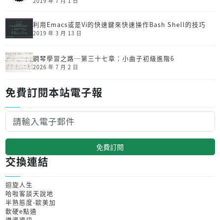
2019 年 7 月 1 日
利用Emacs或是Vi的快速鍵來快速操作Bash Shell的技巧
2019 年 3 月 13 日
鋼琴學習之路─第三十七章：小曲子初級進階6
2026 年 7 月 2 日
免費訂閱本站電子報
免費訂閱
交換連結
迴旋人生
哈啦客談天說地
半熟態度-歐美加
軟硬e點通
港澳資訊