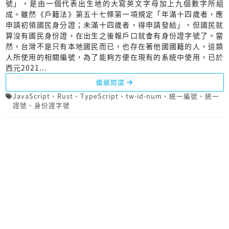
號」，是由一個代表出生地的大寫英文字母加上九個數字所組
成。雖然《戶籍法》第五十七條第一項規定「年滿十四歲者，應
申請初領國民身分證；未滿十四歲者，得申請發給」，但國民就
算沒有國民身份證，在出生之後報戶口就會有身份證字號了。當
然，台灣不是只有本地國民而已，也存在著他國國籍的人，這類
人所使用的相關編號，為了能夠方便在現有的系統中使用，已於
西元2021...
繼續閱讀
JavaScript
、
Rust
、
TypeScript
、
tw-id-num
、
統一編號
、
統一
證號
、
身份證字號