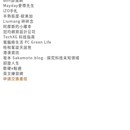
Bon部落網
Mayday麥帶先生
iZO手札
半熟態度-歐美加
Liumang 碎碎念
阿摩斯的小確幸
冠均網頁設計公司
TechXG 科技指南
電腦綠生活 PC Green Life
哈啦客談天說地
港澳資訊
坂本 Sakamoto.blog - 探究科技未知領域
迴旋人生
軟硬e點通
英文練習網
申請交換連結