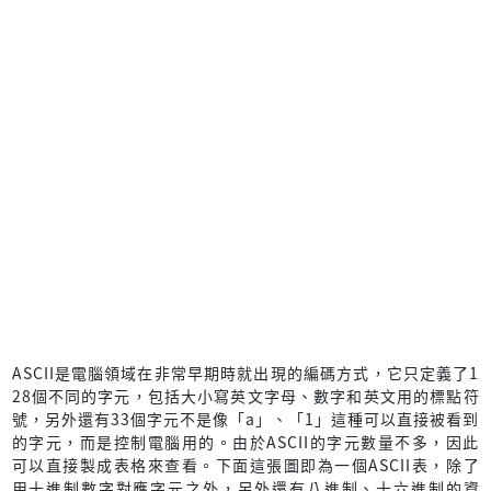
ASCII是電腦領域在非常早期時就出現的編碼方式，它只定義了1
28個不同的字元，包括大小寫英文字母、數字和英文用的標點符
號，另外還有33個字元不是像「a」、「1」這種可以直接被看到
的字元，而是控制電腦用的。由於ASCII的字元數量不多，因此
可以直接製成表格來查看。下面這張圖即為一個ASCII表，除了
用十進制數字對應字元之外，另外還有八進制、十六進制的資