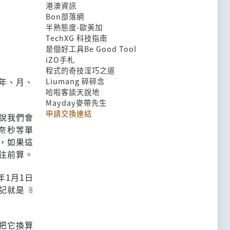
港澳資訊
Bon部落網
半熟態度-歐美加
TechXG 科技指南
是個好工具Be Good Tool
iZO手札
程式的奇技淫巧之道
年、月、
Liumang 碎碎念
哈啦客談天說地
Mayday麥帶先生
申請交換連結
說我們會
、奈秒等單
值，如果這
再往前算。
年1月1日
戳記就是
8
把它換算