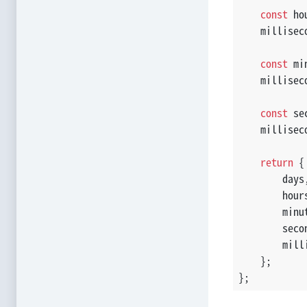
const
 ho
    millisec
const
 mi
    millisec
const
 se
    millisec
return
 {
        days
        hour
        minu
        seco
        mill
    };
};