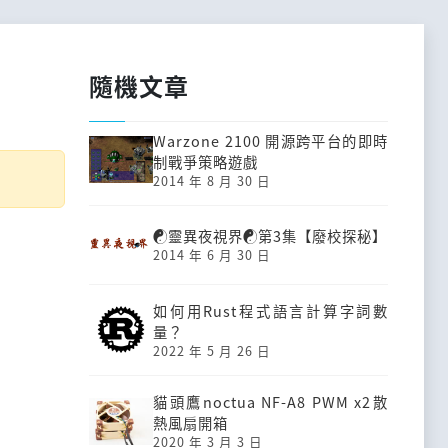
隨機文章
Warzone 2100 開源跨平台的即時
制戰爭策略遊戲
2014 年 8 月 30 日
☯靈異夜視界☯第3集【廢校探秘】
2014 年 6 月 30 日
如何用Rust程式語言計算字詞數
量？
2022 年 5 月 26 日
貓頭鷹noctua NF-A8 PWM x2散
熱風扇開箱
2020 年 3 月 3 日