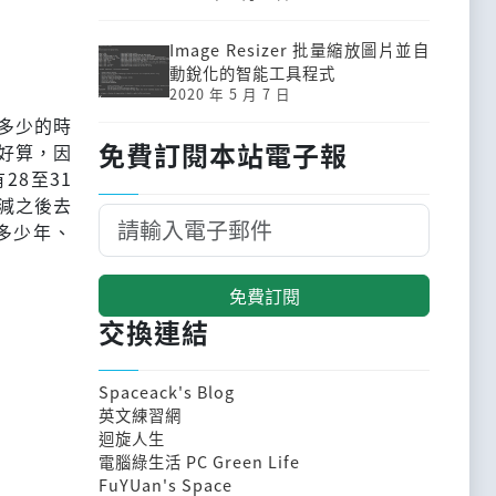
Image Resizer 批量縮放圖片並自
動銳化的智能工具程式
2020 年 5 月 7 日
多少的時
免費訂閱本站電子報
很好算，因
8至31
相減之後去
了多少年、
免費訂閱
交換連結
Spaceack's Blog
英文練習網
迴旋人生
電腦綠生活 PC Green Life
FuYUan's Space