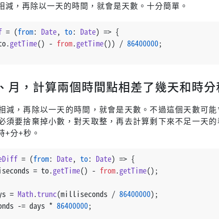
相減，再除以一天的時間，就會是天數。十分簡單。
f
 = (
from
: 
Date
, 
to
: 
Date
) => {
to.
getTime
() - 
from
.
getTime
()) / 
86400000
;
、月，計算兩個時間點相差了幾天和時分
相減，再除以一天的時間，就會是天數。不過這個天數可能
必須要捨棄掉小數，對天取整，再去計算剩下來不足一天的
時+分+秒。
eDiff
 = (
from
: 
Date
, 
to
: 
Date
) => {
iseconds = to.
getTime
() - 
from
.
getTime
();
ys = 
Math
.
trunc
(milliseconds / 
86400000
);
onds -= days * 
86400000
;