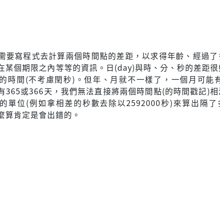
需要寫程式去計算兩個時間點的差距，以求得年齡、經過了
在某個期限之內等等的資訊。日(day)與時、分、秒的差距
的時間(不考慮閏秒)。但年、月就不一樣了，一個月可能有2
有365或366天，我們無法直接將兩個時間點(的時間戳記)
的單位(例如拿相差的秒數去除以2592000秒)來算出隔
麼算肯定是會出錯的。