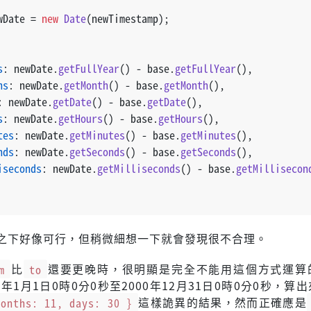
wDate = 
new
Date
(newTimestamp);
s
: newDate.
getFullYear
() - base.
getFullYear
(),
hs
: newDate.
getMonth
() - base.
getMonth
(),
: newDate.
getDate
() - base.
getDate
(),
s
: newDate.
getHours
() - base.
getHours
(),
tes
: newDate.
getMinutes
() - base.
getMinutes
(),
nds
: newDate.
getSeconds
() - base.
getSeconds
(),
iseconds
: newDate.
getMilliseconds
() - base.
getMillisecon
之下好像可行，但稍微細想一下就會發現很不合理。
m
比
to
還要更晚時，很明顯是完全不能用這個方式運算
1年1月1日0時0分0秒至2000年12月31日0時0分0秒，算
months: 11, days: 30 }
這樣詭異的結果，然而正確應是