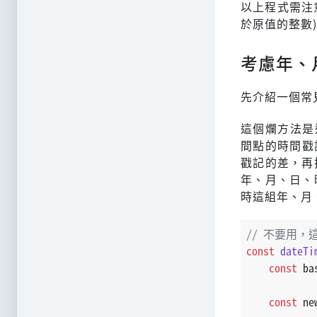
以上程式需注
於原值的整數
考慮年、
先介紹一個常
這個爛方法是
間點的時間戳
戳記的差，再
年、月、日、
時這組年、月
// 不要用，這
const
dateTi
const
 ba
const
 ne