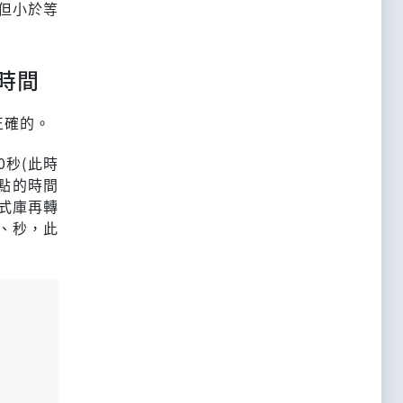
近但小於等
時間
正確的。
0秒(此時
點的時間
式庫再轉
、秒，此