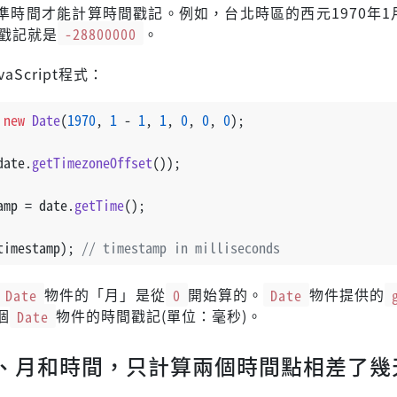
準時間才能計算時間戳記。例如，台北時區的西元1970年1
間戳記就是
-28800000
。
aScript程式：
 
new
Date
(
1970
, 
1
 - 
1
, 
1
, 
0
, 
0
, 
0
);
date.
getTimezoneOffset
());
amp = date.
getTime
();
timestamp); 
// timestamp in milliseconds
Date
物件的「月」是從
0
開始算的。
Date
物件提供的
個
Date
物件的時間戳記(單位：毫秒)。
、月和時間，只計算兩個時間點相差了幾