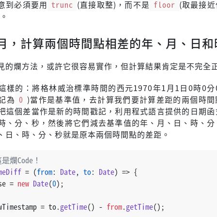
意到必須要用
trunc
(直接取整)，而不是
floor
(取最接
)。
月，計算兩個時間點相差的年、月、日和
見的爛方法，或許它很容易實作，但計算結果肯定是不完全
這樣的：將格林威治標準時間的西元1970年1月1日0時0分
記為
0
)當作是基準值，去計算我們要計算差距的兩個時間
把這個差當作是新的時間戳記，利用程式語言提供的日期函
時、分、秒，然後將它們減去基準值的年、月、日、時、分
、日、時、分、秒就是原本兩個時間點的差距。
是爛Code！
meDiff
 = (
from
: 
Date
, 
to
: 
Date
) => {
se = 
new
Date
(
0
);
wTimestamp = to.
getTime
() - 
from
.
getTime
();