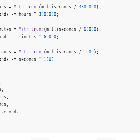
urs = 
Math
.
trunc
(milliseconds / 
3600000
);
onds -= hours * 
3600000
;
nutes = 
Math
.
trunc
(milliseconds / 
60000
);
onds -= minutes * 
60000
;
conds = 
Math
.
trunc
(milliseconds / 
1000
);
onds -= seconds * 
1000
;
,
s,
tes,
nds,
iseconds,