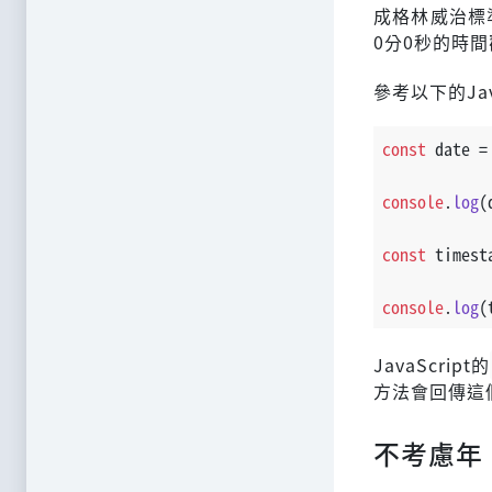
成格林威治標
0分0秒的時
參考以下的Jav
const
 date =
console
.
log
(
const
 timest
console
.
log
(
JavaScript的
方法會回傳這
不考慮年