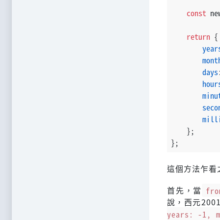
const
 ne
return
 {
year
mont
days
hour
minu
seco
mill
    };
};
這個方法乍看
首先，當
fro
說，西元200
years: -1, 