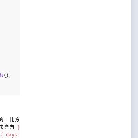
ds
(),
的。比方
出來會有
{
{ days: