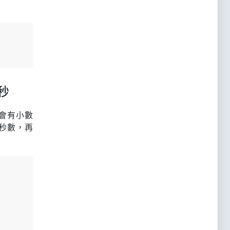
秒
會有小數
秒數，再