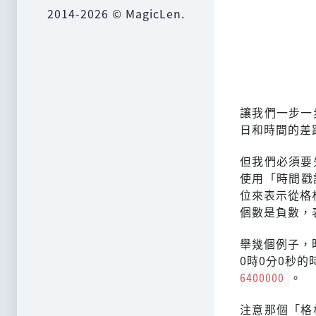
2014-2026 © MagicLen.
讓我們一步一
日和時間的差
但我們必須要
使用「時間戳記
位來表示從格
個數是負數，
舉幾個例子，
0時0分0秒的
6400000
。
注意那個「格