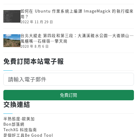
如何在 Ubuntu 作業系統上編譯 ImageMagick 的執行檔來
用？
2022 年 11 月 29 日
台北大縱走 第四段和第三段：大溝溪親水公園─大崙頭山─
風櫃嘴─石梯嶺─擎天崗
2020 年 8 月 6 日
免費訂閱本站電子報
免費訂閱
交換連結
半熟態度-歐美加
Bon部落網
TechXG 科技指南
是個好工具Be Good Tool