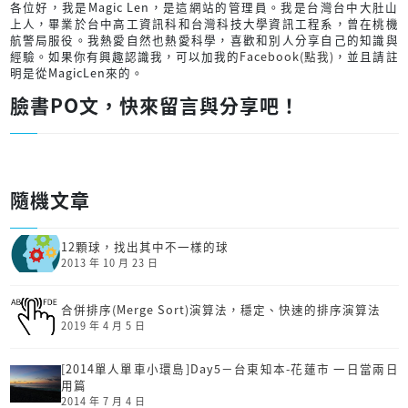
各位好，我是Magic Len，是這網站的管理員。我是台灣台中大肚山
上人，畢業於台中高工資訊科和台灣科技大學資訊工程系，曾在桃機
航警局服役。我熱愛自然也熱愛科學，喜歡和別人分享自己的知識與
經驗。如果你有興趣認識我，可以加我的
Facebook(點我)
，並且請註
明是從MagicLen來的。
臉書PO文，快來留言與分享吧！
隨機文章
12顆球，找出其中不一樣的球
2013 年 10 月 23 日
合併排序(Merge Sort)演算法，穩定、快速的排序演算法
2019 年 4 月 5 日
[2014單人單車小環島]Day5－台東知本-花蓮市 一日當兩日
用篇
2014 年 7 月 4 日