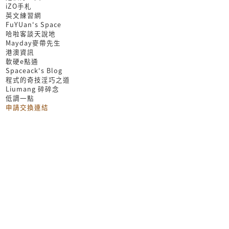
iZO手札
英文練習網
FuYUan's Space
哈啦客談天說地
Mayday麥帶先生
港澳資訊
軟硬e點通
Spaceack's Blog
程式的奇技淫巧之道
Liumang 碎碎念
低調一點
申請交換連結