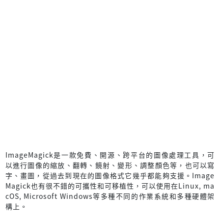
ImageMagick是一款免費、開源、跨平台的圖像處理工具，可
以進行圖像的縮放、翻轉、鏡射、變形、調整顏色等，也可以寫
字、畫圖，從過去到現在的圖像格式它幾乎都能夠支援。Image
Magick也有很不錯的可攜性和可移植性，可以使用在Linux, ma
cOS, Microsoft Windows等多種不同的作業系統和多種硬體架
構上。