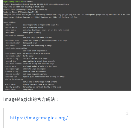
ImageMagick的官方網站：
https://imagemagick.org/