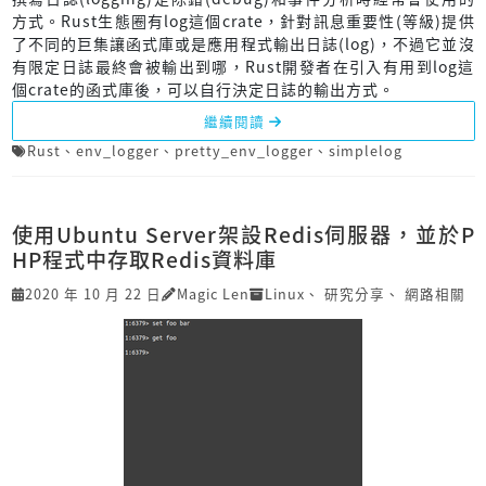
方式。Rust生態圈有log這個crate，針對訊息重要性(等級)提供
了不同的巨集讓函式庫或是應用程式輸出日誌(log)，不過它並沒
有限定日誌最終會被輸出到哪，Rust開發者在引入有用到log這
個crate的函式庫後，可以自行決定日誌的輸出方式。
繼續閱讀
Rust
、
env_logger
、
pretty_env_logger
、
simplelog
使用Ubuntu Server架設Redis伺服器，並於P
HP程式中存取Redis資料庫
2020 年 10 月 22 日
Magic Len
Linux
、
研究分享
、
網路相關