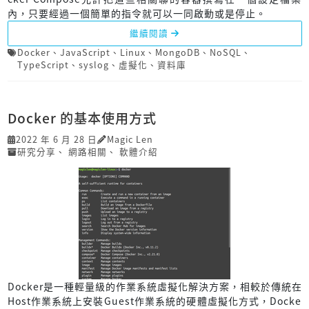
內，只要經過一個簡單的指令就可以一同啟動或是停止。
繼續閱讀
Docker
、
JavaScript
、
Linux
、
MongoDB
、
NoSQL
、
TypeScript
、
syslog
、
虛擬化
、
資料庫
Docker 的基本使用方式
2022 年 6 月 28 日
Magic Len
研究分享
、
網路相關
、
軟體介紹
Docker是一種輕量級的作業系統虛擬化解決方案，相較於傳統在
Host作業系統上安裝Guest作業系統的硬體虛擬化方式，Docke