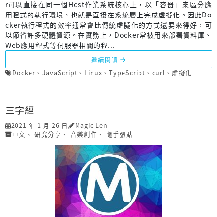
r可以直接在同一個Host作業系統核心上，以「容器」來區分應
用程式的執行環境，也就是直接在系統層上完成虛擬化。因此Do
cker執行程式的效率通常會比傳統虛擬化的方式還要來得好，可
以節省許多硬體資源。在實務上，Docker常被用來部署資料庫、
Web應用程式等伺服器相關的程...
繼續閱讀
Docker
、
JavaScript
、
Linux
、
TypeScript
、
curl
、
虛擬化
三字經
2021 年 1 月 26 日
Magic Len
中文
、
研究分享
、
音樂創作
、
隨手張貼