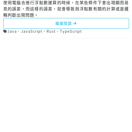
使用電腦去進行浮點數運算的時候，在某些條件下會出現顯而易
見的誤差，而這樣的誤差，就會導致與浮點數有關的計算或是邏
輯判斷出現問題。
繼續閱讀
Java
、
JavaScript
、
Rust
、
TypeScript