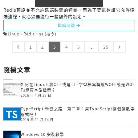
Redis預設並不允許遠端裝置的連線，而為了要能夠讓它允許遠
端連線，就必須要進行一些額外的設定。
繼續閱讀
Linux
、
Redis
、
ss (指令)
1
2
3
4
5
...
25
隨機文章
如何在Linux上將OTF或是TTF字型檔案轉成WOFF或是WOF
F2網頁字型檔案？
2016 年 4 月 27 日
TypeScript 學習之路─第二章：用TypeScript寫個猜數字
程式吧！
2019 年 11 月 14 日
Windows 10 安裝教學