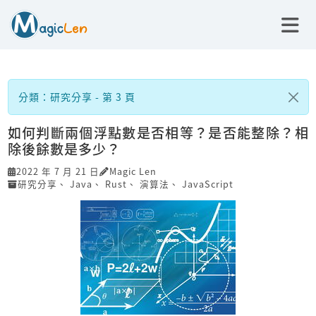
分類：研究分享 - 第 3 頁
如何判斷兩個浮點數是否相等？是否能整除？相
除後餘數是多少？
2022 年 7 月 21 日
Magic Len
研究分享
、
Java
、
Rust
、
演算法
、
JavaScript