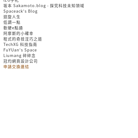
坂本 Sakamoto.blog - 探究科技未知領域
Spaceack's Blog
迴旋人生
低調一點
軟硬e點通
阿摩斯的小確幸
程式的奇技淫巧之道
TechXG 科技指南
FuYUan's Space
Liumang 碎碎念
冠均網頁設計公司
申請交換連結