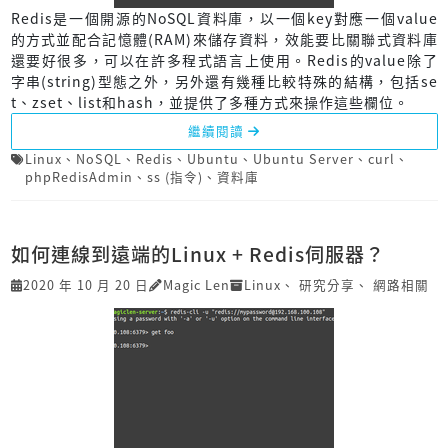
Redis是一個開源的NoSQL資料庫，以一個key對應一個value
的方式並配合記憶體(RAM)來儲存資料，效能要比關聯式資料庫
還要好很多，可以在許多程式語言上使用。Redis的value除了
字串(string)型態之外，另外還有幾種比較特殊的結構，包括se
t、zset、list和hash，並提供了多種方式來操作這些欄位。
繼續閱讀
Linux
、
NoSQL
、
Redis
、
Ubuntu
、
Ubuntu Server
、
curl
、
phpRedisAdmin
、
ss (指令)
、
資料庫
如何連線到遠端的Linux + Redis伺服器？
2020 年 10 月 20 日
Magic Len
Linux
、
研究分享
、
網路相關