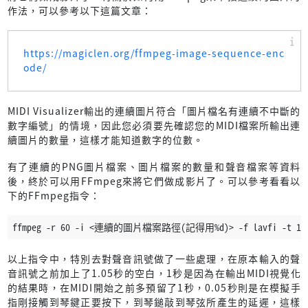
作法，可以參考以下這篇文章：
https://magiclen.org/ffmpeg-image-sequence-enc
ode/
MIDI Visualizer輸出的連續圖片符合「圖片檔名有連續不中斷的
數字編號」的情境，因此您必須要先確認您的MIDI檔案所輸出連
續圖片的數量，這樣才能知道數字的位數。
有了連續的PNG圖片檔案、圖片檔案的數量和聲音檔案等資料
後，終於可以用FFmpeg來將它們做成影片了。可以參考看看以
下的FFmpeg指令：
ffmpeg -r 60 -i <連續的圖片檔案路徑(記得用%d)> -f lavfi -t 1.05
以上指令中，特別去對聲音訊號做了一些處理，在原本輸入的聲
音訊號之前加上了1.05秒的空白，1秒是因為在輸出MIDI視覺化
的結果時，在MIDI開始之前多預留了1秒，0.05秒則是在模擬手
指剛接觸到琴鍵正要按下，到琴鎚敲到琴弦所產生的延遲，這樣