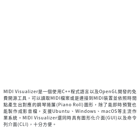
MIDI Visualizer是一個使用C++程式語言以及OpenGL開發的免
費開源工具，可以讀取MIDI檔案或是連接到MIDI裝置並依照時間
點產生出對應的鋼琴捲簾(Piano Roll)圖形，除了能即時預覽也
能製作成影音檔，支援Ubuntu、Windows、macOS等主流作
業系統。MIDI Visualizer還同時具有圖形化介面(GUI)以及命令
列介面(CLI)，十分方便。