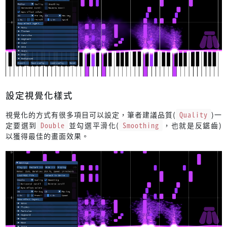
設定視覺化樣式
視覺化的方式有很多項目可以設定，筆者建議品質(
Quality
)一
定要選到
Double
並勾選平滑化(
Smoothing
，也就是反鋸齒)
以獲得最佳的畫面效果。