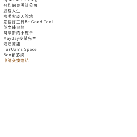
冠均網頁設計公司
迴旋人生
哈啦客談天說地
是個好工具Be Good Tool
英文練習網
阿摩斯的小確幸
Mayday麥帶先生
港澳資訊
FuYUan's Space
Bon部落網
申請交換連結