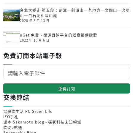
台北大縱走 第五段：劍潭─劍潭山─老地方─文間山─忠勇
山─白石湖和碧山巖
2020 年 8 月 13 日
uGet 免費、開源且跨平台的檔案續傳軟體
2022 年 10 月 6 日
免費訂閱本站電子報
免費訂閱
交換連結
電腦綠生活 PC Green Life
iZO手札
坂本 Sakamoto.blog - 探究科技未知領域
軟硬e點通
Spaceack's Blog