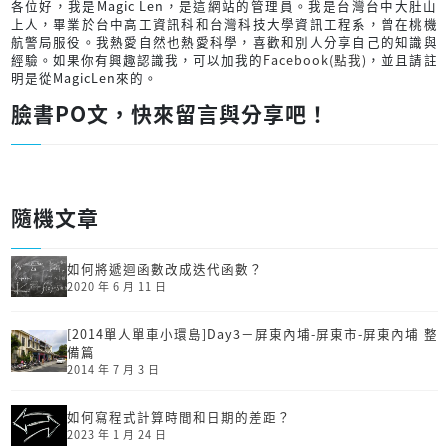
各位好，我是Magic Len，是這網站的管理員。我是台灣台中大肚山
上人，畢業於台中高工資訊科和台灣科技大學資訊工程系，曾在桃機
航警局服役。我熱愛自然也熱愛科學，喜歡和別人分享自己的知識與
經驗。如果你有興趣認識我，可以加我的
Facebook(點我)
，並且請註
明是從MagicLen來的。
臉書PO文，快來留言與分享吧！
隨機文章
如何將遞迴函數改成迭代函數？
2020 年 6 月 11 日
[2014單人單車小環島]Day3－屏東內埔-屏東市-屏東內埔 整
備篇
2014 年 7 月 3 日
如何寫程式計算時間和日期的差距？
2023 年 1 月 24 日