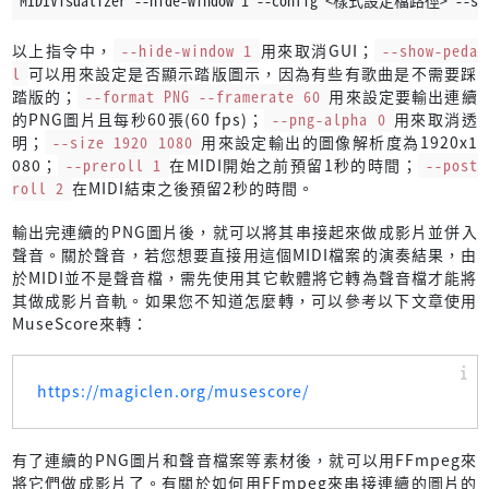
MIDIVisualizer --hide-window 1 --config <樣式設定檔路徑> --show-p
以上指令中，
--hide-window 1
用來取消GUI；
--show-peda
l
可以用來設定是否顯示踏版圖示，因為有些有歌曲是不需要踩
踏版的；
--format PNG --framerate 60
用來設定要輸出連續
的PNG圖片且每秒60張(60 fps)；
--png-alpha 0
用來取消透
明；
--size 1920 1080
用來設定輸出的圖像解析度為1920x1
080；
--preroll 1
在MIDI開始之前預留1秒的時間；
--post
roll 2
在MIDI結束之後預留2秒的時間。
輸出完連續的PNG圖片後，就可以將其串接起來做成影片並併入
聲音。關於聲音，若您想要直接用這個MIDI檔案的演奏結果，由
於MIDI並不是聲音檔，需先使用其它軟體將它轉為聲音檔才能將
其做成影片音軌。如果您不知道怎麼轉，可以參考以下文章使用
MuseScore來轉：
https://magiclen.org/musescore/
有了連續的PNG圖片和聲音檔案等素材後，就可以用FFmpeg來
將它們做成影片了。有關於如何用FFmpeg來串接連續的圖片的