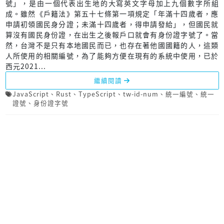
號」，是由一個代表出生地的大寫英文字母加上九個數字所組
成。雖然《戶籍法》第五十七條第一項規定「年滿十四歲者，應
申請初領國民身分證；未滿十四歲者，得申請發給」，但國民就
算沒有國民身份證，在出生之後報戶口就會有身份證字號了。當
然，台灣不是只有本地國民而已，也存在著他國國籍的人，這類
人所使用的相關編號，為了能夠方便在現有的系統中使用，已於
西元2021...
繼續閱讀
JavaScript
、
Rust
、
TypeScript
、
tw-id-num
、
統一編號
、
統一
證號
、
身份證字號