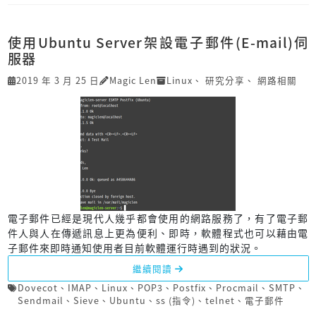
使用Ubuntu Server架設電子郵件(E-mail)伺
服器
2019 年 3 月 25 日
Magic Len
Linux
、
研究分享
、
網路相關
電子郵件已經是現代人幾乎都會使用的網路服務了，有了電子郵
件人與人在傳遞訊息上更為便利、即時，軟體程式也可以藉由電
子郵件來即時通知使用者目前軟體運行時遇到的狀況。
繼續閱讀
Dovecot
、
IMAP
、
Linux
、
POP3
、
Postfix
、
Procmail
、
SMTP
、
Sendmail
、
Sieve
、
Ubuntu
、
ss (指令)
、
telnet
、
電子郵件