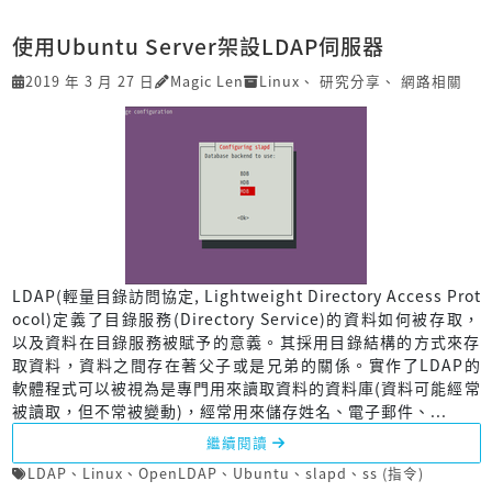
使用Ubuntu Server架設LDAP伺服器
2019 年 3 月 27 日
Magic Len
Linux
、
研究分享
、
網路相關
LDAP(輕量目錄訪問協定, Lightweight Directory Access Prot
ocol)定義了目錄服務(Directory Service)的資料如何被存取，
以及資料在目錄服務被賦予的意義。其採用目錄結構的方式來存
取資料，資料之間存在著父子或是兄弟的關係。實作了LDAP的
軟體程式可以被視為是專門用來讀取資料的資料庫(資料可能經常
被讀取，但不常被變動)，經常用來儲存姓名、電子郵件、...
繼續閱讀
LDAP
、
Linux
、
OpenLDAP
、
Ubuntu
、
slapd
、
ss (指令)