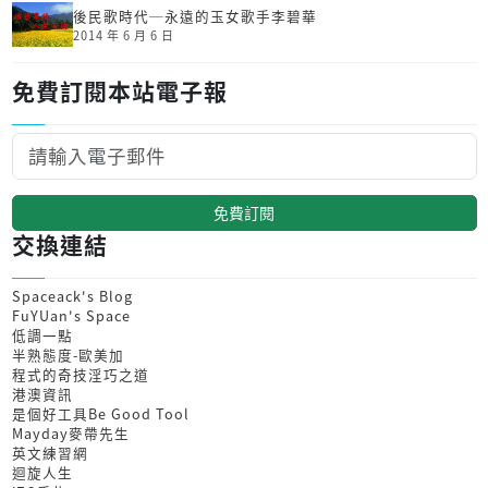
後民歌時代─永遠的玉女歌手李碧華
2014 年 6 月 6 日
免費訂閱本站電子報
免費訂閱
交換連結
Spaceack's Blog
FuYUan's Space
低調一點
半熟態度-歐美加
程式的奇技淫巧之道
港澳資訊
是個好工具Be Good Tool
Mayday麥帶先生
英文練習網
迴旋人生