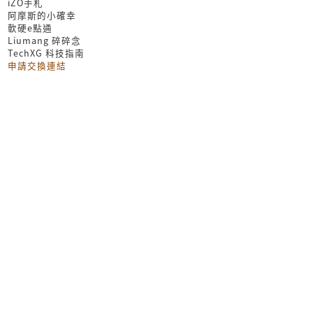
iZO手札
阿摩斯的小確幸
軟硬e點通
Liumang 碎碎念
TechXG 科技指南
申請交換連結