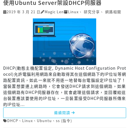
使用Ubuntu Server架設DHCP伺服器
2019 年 3 月 21 日
Magic Len
Linux
、
研究分享
、
網路相關
DHCP(動態主機配置協定, Dynamic Host Configuration Prot
ocol)允許電腦利用網路來自動取得其在這個網路下的IP位址等網
路配置資訊，如此一來就不用逐一地替每台電腦設定IP位址了！
當裝置想要連上網路時，它會發送DHCP請求到這個網路，如果
這個網路有DHCP伺服器存在，就會處理這個請求，並回覆給這
台裝置應該要使用的IP位址，一旦裝置接受DHCP伺服器所傳來
的IP位址...
繼續閱讀
DHCP
、
Linux
、
Ubuntu
、
ss (指令)