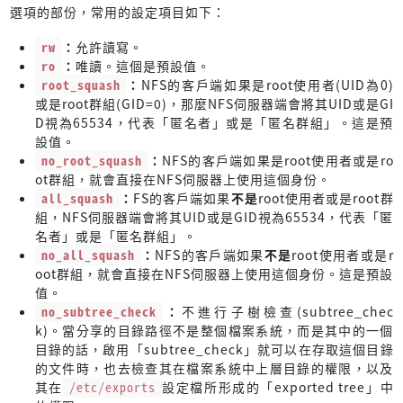
選項的部份，常用的設定項目如下：
rw
：
允許讀寫。
ro
：
唯讀。這個是預設值。
root_squash
：
NFS的客戶端如果是root使用者(UID為0)
或是root群組(GID=0)，那麼NFS伺服器端會將其UID或是GI
D視為65534，代表「匿名者」或是「匿名群組」。這是預
設值。
no_root_squash
：
NFS的客戶端如果是root使用者或是ro
ot群組，就會直接在NFS伺服器上使用這個身份。
all_squash
：
FS的客戶端如果
不是
root使用者或是root群
組，NFS伺服器端會將其UID或是GID視為65534，代表「匿
名者」或是「匿名群組」。
no_all_squash
：
NFS的客戶端如果
不是
root使用者或是r
oot群組，就會直接在NFS伺服器上使用這個身份。這是預設
值。
no_subtree_check
：
不進行子樹檢查(subtree_chec
k)。當分享的目錄路徑不是整個檔案系統，而是其中的一個
目錄的話，啟用「subtree_check」就可以在存取這個目錄
的文件時，也去檢查其在檔案系統中上層目錄的權限，以及
其在
/etc/exports
設定檔所形成的「exported tree」中