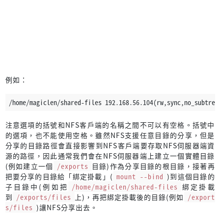
例如：
/home/magiclen/shared-files 192.168.56.104(rw,sync,no_subtree
注意選項的括號和NFS客戶端的名稱之間不可以有空格。括號中
的選項，也不能使用空格。雖然NFS支援任意目錄的分享，但是
分享的目錄路徑會直接影響到NFS客戶端要存取NFS伺服器端資
源的路徑，因此通常我們會在NFS伺服器端上建立一個實體目錄
(例如建立一個
/exports
目錄)作為分享目錄的根目錄，接著再
把要分享的目錄給「綁定掛載」(
mount --bind
)到這個目錄的
子目錄中(例如把
/home/magiclen/shared-files
綁定掛載
到
/exports/files
上)，再把綁定掛載後的目錄(例如
/export
s/files
)讓NFS分享出去。