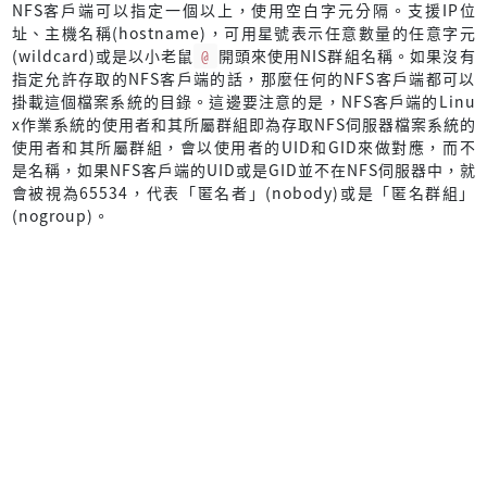
NFS客戶端可以指定一個以上，使用空白字元分隔。支援IP位
址、主機名稱(hostname)，可用星號表示任意數量的任意字元
(wildcard)或是以小老鼠
@
開頭來使用NIS群組名稱。如果沒有
指定允許存取的NFS客戶端的話，那麼任何的NFS客戶端都可以
掛載這個檔案系統的目錄。這邊要注意的是，NFS客戶端的Linu
x作業系統的使用者和其所屬群組即為存取NFS伺服器檔案系統的
使用者和其所屬群組，會以使用者的UID和GID來做對應，而不
是名稱，如果NFS客戶端的UID或是GID並不在NFS伺服器中，就
會被視為65534，代表「匿名者」(nobody)或是「匿名群組」
(nogroup)。