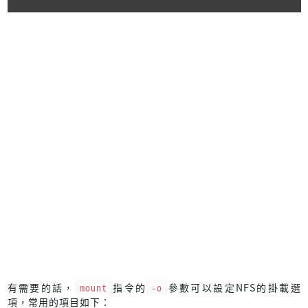
有需要的話，
mount
指令的
-o
參數可以設定NFS的掛載選
項，常用的項目如下：