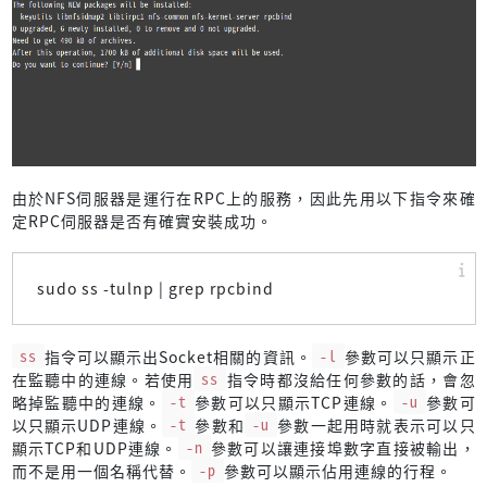
由於NFS伺服器是運行在RPC上的服務，因此先用以下指令來確
定RPC伺服器是否有確實安裝成功。
sudo ss -tulnp | grep rpcbind
ss
指令可以顯示出Socket相關的資訊。
-l
參數可以只顯示正
在監聽中的連線。若使用
ss
指令時都沒給任何參數的話，會忽
略掉監聽中的連線。
-t
參數可以只顯示TCP連線。
-u
參數可
以只顯示UDP連線。
-t
參數和
-u
參數一起用時就表示可以只
顯示TCP和UDP連線。
-n
參數可以讓連接埠數字直接被輸出，
而不是用一個名稱代替。
-p
參數可以顯示佔用連線的行程。