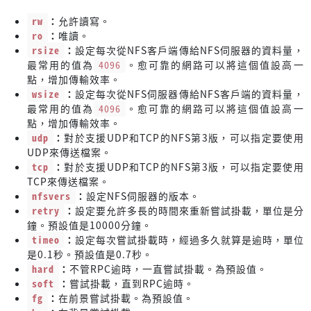
rw
：
允許讀寫。
ro
：
唯讀。
rsize
：
設定每次從NFS客戶端傳給NFS伺服器的資料量，
最常用的值為
4096
。愈可靠的網路可以將這個值設高一
點，增加傳輸效率。
wsize
：
設定每次從NFS伺服器傳給NFS客戶端的資料量，
最常用的值為
4096
。愈可靠的網路可以將這個值設高一
點，增加傳輸效率。
udp
：
對於支援UDP和TCP的NFS第3版，可以指定要使用
UDP來傳送檔案。
tcp
：
對於支援UDP和TCP的NFS第3版，可以指定要使用
TCP來傳送檔案。
nfsvers
：
設定NFS伺服器的版本。
retry
：
設定要允許多長的時間來重新嘗試掛載，單位是分
鐘。預設值是10000分鐘。
timeo
：
設定每次嘗試掛載時，經過多久就算是逾時，單位
是0.1秒。預設值是0.7秒。
hard
：
不管RPC逾時，一直嘗試掛載。為預設值。
soft
：
嘗試掛載，直到RPC逾時。
fg
：
在前景嘗試掛載。為預設值。