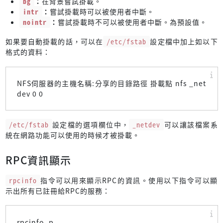
bg
：
在背景嘗試掛載。
intr
：
嘗試掛載時可以被使用者中斷。
nointr
：
嘗試掛載時不可以被使用者中斷。為預設值。
如果要自動掛載的話，可以在
/etc/fstab
設定檔中加上如以下
格式的資料：
NFS伺服器的主機名稱:分享的目錄路徑 掛載點 nfs _net
dev 0 0
/etc/fstab
設定檔的選項欄位中，
_netdev
可以讓該檔案系
統在網路功能可以使用的時候才被掛載。
RPC資訊顯示
rpcinfo
指令可以用來顯示RPC的資訊。使用以下指令可以顯
示出所有已註冊給RPC的服務：
rpcinfo -p