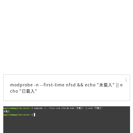
modprobe -n --first-time nfsd && echo "未載入" || e
cho "已載入"