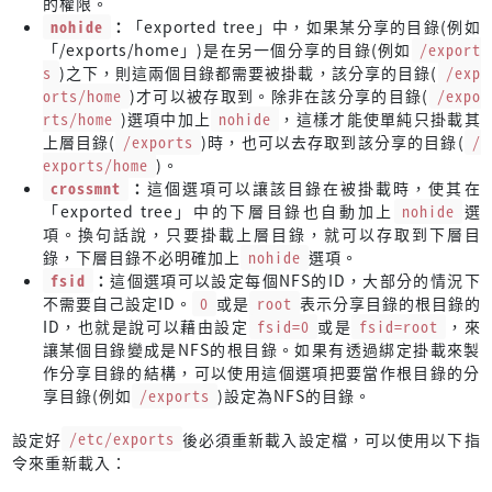
的權限。
nohide
：
「exported tree」中，如果某分享的目錄(例如
「/exports/home」)是在另一個分享的目錄(例如
/export
s
)之下，則這兩個目錄都需要被掛載，該分享的目錄(
/exp
orts/home
)才可以被存取到。除非在該分享的目錄(
/expo
rts/home
)選項中加上
nohide
，這樣才能使單純只掛載其
上層目錄(
/exports
)時，也可以去存取到該分享的目錄(
/
exports/home
)。
crossmnt
：
這個選項可以讓該目錄在被掛載時，使其在
「exported tree」中的下層目錄也自動加上
nohide
選
項。換句話說，只要掛載上層目錄，就可以存取到下層目
錄，下層目錄不必明確加上
nohide
選項。
fsid
：
這個選項可以設定每個NFS的ID，大部分的情況下
不需要自己設定ID。
0
或是
root
表示分享目錄的根目錄的
ID，也就是說可以藉由設定
fsid=0
或是
fsid=root
，來
讓某個目錄變成是NFS的根目錄。如果有透過綁定掛載來製
作分享目錄的結構，可以使用這個選項把要當作根目錄的分
享目錄(例如
/exports
)設定為NFS的目錄。
設定好
/etc/exports
後必須重新載入設定檔，可以使用以下指
令來重新載入：