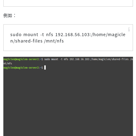
例如：
sudo mount -t nfs 192.168.56.103:/home/magicle
n/shared-files /mnt/nfs