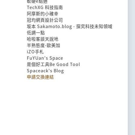
軟硬e點通
TechXG 科技指南
阿摩斯的小確幸
冠均網頁設計公司
坂本 Sakamoto.blog - 探究科技未知領域
低調一點
哈啦客談天說地
半熟態度-歐美加
iZO手札
FuYUan's Space
是個好工具Be Good Tool
Spaceack's Blog
申請交換連結