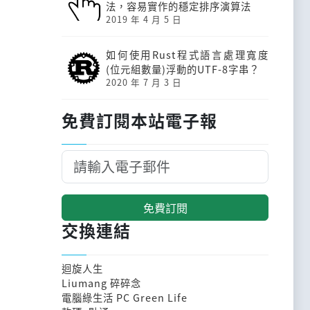
法，容易實作的穩定排序演算法
2019 年 4 月 5 日
如何使用Rust程式語言處理寬度
(位元組數量)浮動的UTF-8字串？
2020 年 7 月 3 日
免費訂閱本站電子報
免費訂閱
交換連結
迴旋人生
Liumang 碎碎念
電腦綠生活 PC Green Life