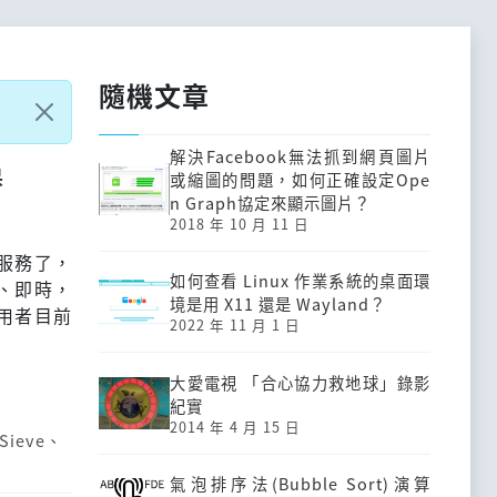
隨機文章
解決Facebook無法抓到網頁圖片
器
或縮圖的問題，如何正確設定Ope
n Graph協定來顯示圖片？
2018 年 10 月 11 日
服務了，
如何查看 Linux 作業系統的桌面環
、即時，
境是用 X11 還是 Wayland？
用者目前
2022 年 11 月 1 日
大愛電視 「合心協力救地球」錄影
紀實
2014 年 4 月 15 日
Sieve
、
氣泡排序法(Bubble Sort)演算