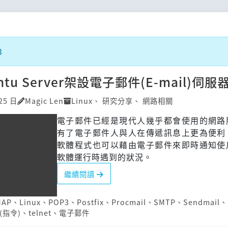
3
tu Server架設電子郵件(E-mail)伺服
25 日
Magic Len
Linux
、
研究分享
、
網路相關
電子郵件已經是現代人幾乎都會使用的網路
有了電子郵件人與人在傳遞訊息上更為便利
軟體程式也可以藉由電子郵件來即時通知使
軟體運行時遇到的狀況。
繼續閱讀
MAP
、
Linux
、
POP3
、
Postfix
、
Procmail
、
SMTP
、
Sendmail
、
 (指令)
、
telnet
、
電子郵件