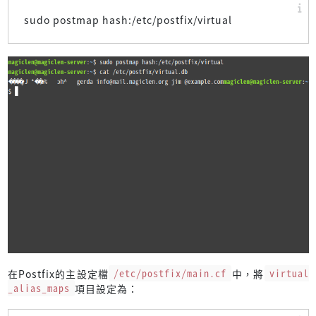
sudo postmap hash:/etc/postfix/virtual
在Postfix的主設定檔
/etc/postfix/main.cf
中，將
virtual
_alias_maps
項目設定為：