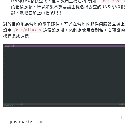
DNS的MX記錄查找，但單純用主機名稱(例如：
mailhost
)
的話還是會。所以如果不想要讓主機名稱去查詢DNS的MX記
錄，就把它加上中括號吧！
對於目的地為當地的電子郵件，可以在當地的郵件伺服器主機上
設定
/etc/aliases
這個設定檔，來制定使用者別名。它預設的
模樣長成這樣：
postmaster: root