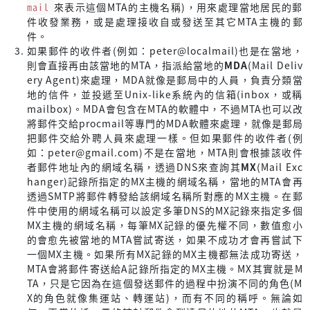
mail
來表示這個MTA的主機名稱)，用來處理當地居民的郵
件收發業務，或是處理接收自或發送至其它MTA主機的郵
件。
如果郵件的收件者(例如：peter@localmail)也是在當地，
則會直接再由該當地的MTA，指派給當地的
MDA
(Mail Deliv
ery Agent)來處理，MDA就像是郵局中的人員，負責分類當
地的信件，並投遞至Unix-like系統內的信箱(inbox，或稱
mailbox)。MDA會包含在MTA的軟體中，不過MTA也可以改
將郵件交給procmail等專門的MDA軟體來處理，就像是郵局
把郵件交給外聘人員來處理一樣。但如果郵件的收件者(例
如：peter@gmail.com)不是在當地，MTA則會根據該收件
者郵件地址內的網域名稱，透過DNS來查詢其
MX
(Mail Exc
hanger)記錄所指定的MX主機的網域名稱，當地的MTA會再
透過SMTP將郵件轉發給該網域名稱所對應的MX主機。在郵
件中使用的網域名稱可以設定多筆DNS的MX記錄來指定多個
MX主機的網域名稱，每筆MX記錄的優先權不同，數值愈小
的會愈先被當地的MTA嘗試寄送，如果不成功才會再嘗試下
一個MX主機。如果所有MX記錄的MX主機都無法成功寄送，
MTA會將郵件寄送給A記錄所指定的MX主機。MX其實就是M
TA，只是它因為在這個發送郵件的過程中扮演不同的角色(M
X的角色就像集運站、轉運站)，而有不同的稱呼。無論如