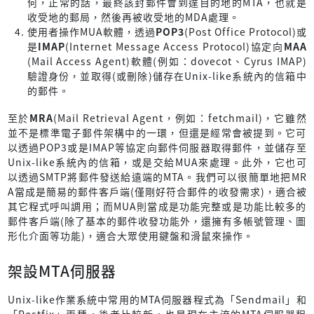
何，正常的話，最終該封郵件會到達目的地的MTA，也就是
收受地的郵局，然後再被收受地的MDA處理。
使用者操作MUA軟體，透過
POP3
(Post Office Protocol)或
是
IMAP
(Internet Message Access Protocol)協定向
MAA
(Mail Access Agent)軟體(例如：dovecot、Cyrus IMAP)
驗證身份，並取得(或刪除)儲存在Unix-like系統內的信箱中
的郵件。
至於
MRA
(Mail Retrieval Agent，例如：fetchmail)，它雖然
並不是標準電子郵件架構中的一環，但還是經常會被提到。它可
以透過POP3或是IMAP等協定向郵件伺服器取得郵件，並儲存至
Unix-like系統內的信箱，或是交給MUA來處理。此外，它也可
以透過SMTP將郵件發送給遠端的MTA。我們可以很簡單地把MR
A當成是簡易的郵件客戶端(僅剛好符合郵件的收發需求)，適合被
其它程式呼叫調用；而MUA則當成是功能完整或是功能比較多的
郵件客戶端(除了基本的郵件收發功能外，還擁有多帳號管理、圖
形化介面等功能)，適合大眾使用鍵盤和滑鼠來操作。
架設MTA伺服器
Unix-like作業系統中常用的MTA伺服器程式為「Sendmail」和