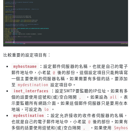
比較重要的設定項目有：
myhostname
：
設定郵件伺服器的名稱，也就是自己的電子
郵件地址中，小老鼠
@
後的部份。這個設定項目只能夠填寫
一個主要使用的伺服器名稱，如果需要有多個的話，要添加
至
mydestination
設定項目中。
inet_interfaces
：
設定SMTP要監聽的IP位址。如果有多
個的話要使用逗號和(或)空白隔開
,
。如果設為
all
，表
示要監聽所有網路介面。如果這個郵件伺服器只是要用在本
地端，可設定為
lo
。
mydestination
：
設定允許接收的收件者伺服器的名稱，
也就是自己的電子郵件地址中，小老鼠
@
後的部份。如果有
多個的話要使用逗號和(或)空白隔開
,
。如果使用
$myhos