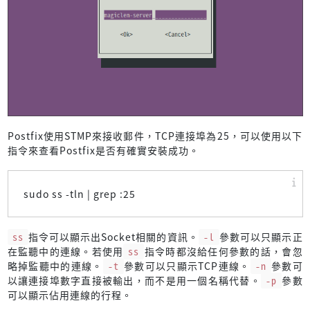
Postfix使用STMP來接收郵件，TCP連接埠為25，可以使用以下
指令來查看Postfix是否有確實安裝成功。
sudo ss -tln | grep :25
ss
指令可以顯示出Socket相關的資訊。
-l
參數可以只顯示正
在監聽中的連線。若使用
ss
指令時都沒給任何參數的話，會忽
略掉監聽中的連線。
-t
參數可以只顯示TCP連線。
-n
參數可
以讓連接埠數字直接被輸出，而不是用一個名稱代替。
-p
參數
可以顯示佔用連線的行程。