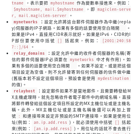
tname
，表示要把
myhostname
作為變數串接進來，例如：
$myhostname, mail.$myhostname
，即
magiclen-serve
r, mail.magiclen-server
。
mynetworks
：
設定允許將這台郵件伺服器作為中繼(repla
y)伺服器的IP子網路。如果有多個的話要使用空白隔開
。
如果是IPv4，直接用CIDR表示就好。如果是IPv6，CIDR的I
P部份要使用中括號
[]
括起來，例如：
[2001:240:58
7::]/64
。
relay_domains
：
設定允許中繼的收件者伺服器的名稱(寄
信的郵件伺服器IP必須要在
mynetworks
中才有作用)。如
果有多個的話要使用空白隔開
。如果不設定，或是把這個
項目設定為空值，則不允許替寄到任何伺服器的信件做中繼
(舊版本若不設定這個項目，預設會是使用
mydestination
的值)。
relayhost
：
設定郵件如果不是當地郵件，且需要轉發給M
X主機處理時，就先忽略收件者電子郵件中的網域名稱，直接
將郵件轉發給這個設定項目所設定的MX主機位址或是主機名
稱。此外，MX主機位址或是主機名稱後還可以再加上冒
號
:
和連接埠來設定非預設的SMTP連接埠。如果是使用位
址(例如：
an.ip.add.ress
)，就必須使用中括號
[]
括起
來(例如：
[an.ip.add.ress]
)。用位址的話就不會去進行