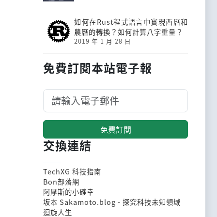
如何在Rust程式語言中實現西曆和
農曆的轉換？如何計算八字重量？
2019 年 1 月 28 日
免費訂閱本站電子報
免費訂閱
交換連結
TechXG 科技指南
Bon部落網
阿摩斯的小確幸
坂本 Sakamoto.blog - 探究科技未知領域
迴旋人生