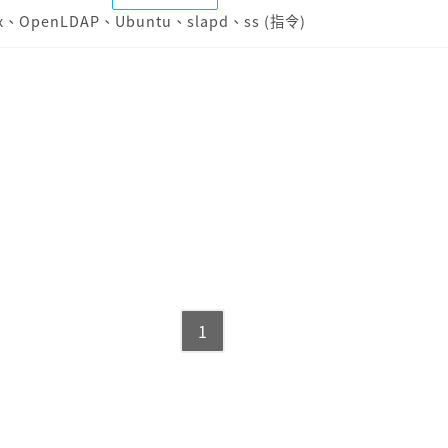
x
、
OpenLDAP
、
Ubuntu
、
slapd
、
ss (指令)
1