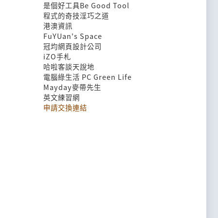
是個好工具Be Good Tool
程式的奇技淫巧之道
港澳資訊
FuYUan's Space
冠均網頁設計公司
iZO手札
哈啦客談天說地
電腦綠生活 PC Green Life
Mayday麥帶先生
英文練習網
申請交換連結