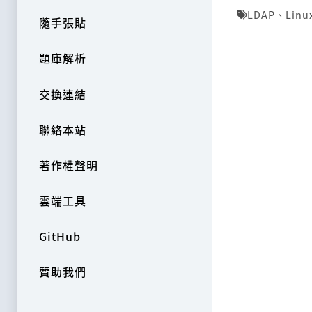
LDAP
、
Linu
隨手張貼
題庫解析
交換連結
聯絡本站
著作權聲明
雲端工具
GitHub
贊助我們