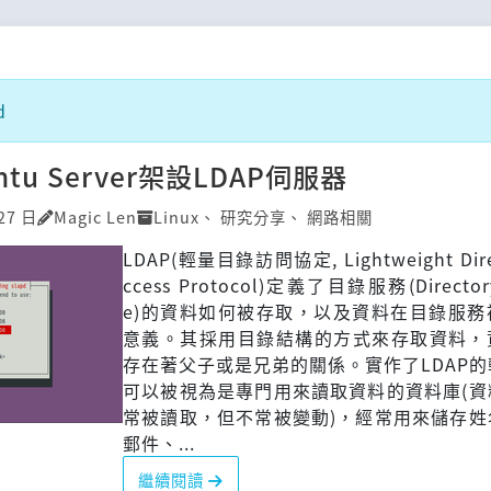
d
tu Server架設LDAP伺服器
27 日
Magic Len
Linux
、
研究分享
、
網路相關
LDAP(輕量目錄訪問協定, Lightweight Dire
ccess Protocol)定義了目錄服務(Directory
e)的資料如何被存取，以及資料在目錄服務
意義。其採用目錄結構的方式來存取資料，
存在著父子或是兄弟的關係。實作了LDAP
可以被視為是專門用來讀取資料的資料庫(資
常被讀取，但不常被變動)，經常用來儲存姓
郵件、...
繼續閱讀