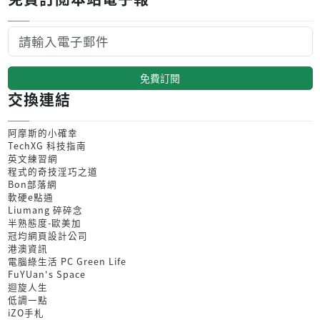
免費訂閱
交換連結
阿摩斯的小確幸
TechXG 科技指南
英文練習網
程式的奇技淫巧之道
Bon部落網
軟硬e點通
Liumang 碎碎念
半熟態度-歐美加
冠均網頁設計公司
港澳資訊
電腦綠生活 PC Green Life
FuYUan's Space
迴旋人生
低調一點
iZO手札