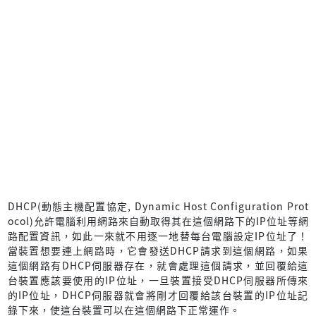
DHCP(動態主機配置協定, Dynamic Host Configuration Prot
ocol)允許電腦利用網路來自動取得其在這個網路下的IP位址等網
路配置資訊，如此一來就不用逐一地替每台電腦設定IP位址了！
當裝置想要連上網路時，它會發送DHCP請求到這個網路，如果
這個網路有DHCP伺服器存在，就會處理這個請求，並回覆給這
台裝置應該要使用的IP位址，一旦裝置接受DHCP伺服器所傳來
的IP位址，DHCP伺服器就會將剛才回覆給該台裝置的IP位址記
錄下來，使這台裝置可以在這個網路下正常運作。