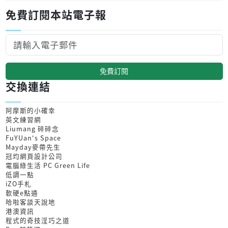
免費訂閱本站電子報
免費訂閱
交換連結
阿摩斯的小確幸
英文練習網
Liumang 碎碎念
FuYUan's Space
Mayday麥帶先生
冠均網頁設計公司
電腦綠生活 PC Green Life
低調一點
iZO手札
軟硬e點通
哈啦客談天說地
港澳資訊
程式的奇技淫巧之道